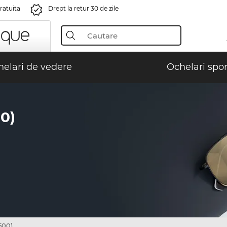
gratuita
Drept la retur 30 de zile
elari de vedere
Ochelari spor
0)
500)