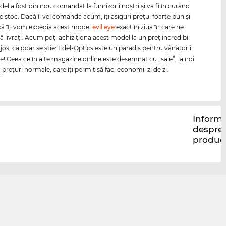
l a fost din nou comandat la furnizorii noştri şi va fi în curând
e stoc. Dacă îi vei comanda acum, îţi asiguri preţul foarte bun şi
că îţi vom expedia acest model
evil eye
exact în ziua în care ne
ă livraţi. Acum poţi achiziţiona acest model la un preţ incredibil
jos, că doar se ştie: Edel-Optics este un paradis pentru vânătorii
re! Ceea ce în alte magazine online este desemnat cu „sale”, la noi
reţuri normale, care îţi permit să faci economii zi de zi.
Informa
despre
produc