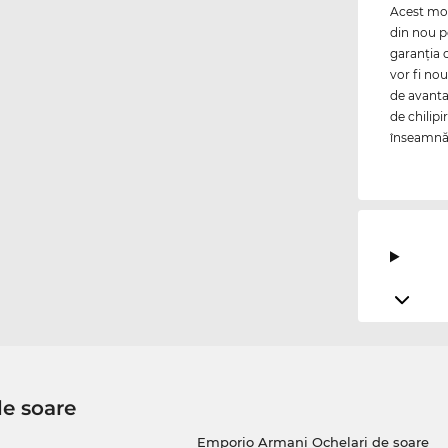
Acest mode
din nou p
garanţia 
vor fi nou
de avanta
de chilipi
înseamnă p
de soare
Emporio Armani Ochelari de soare