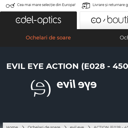
Cea mai mare selecție din Europa!
Livrare şi returnare 
Ochelari de soare
Och
EVIL EYE ACTION (E028 - 450
Home
Ochelari de soare
evil eye
ACTION (E028 - 4