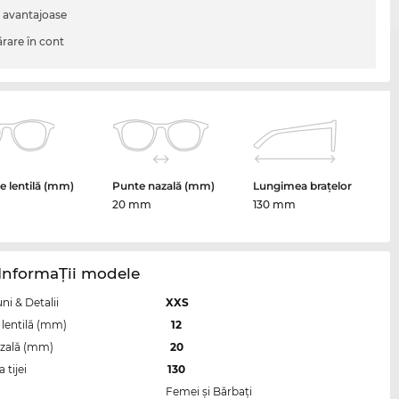
i avantajoase
are în cont
 lentilă (mm)
Punte nazală (mm)
Lungimea brațelor
20 mm
130 mm
InformaŢii modele
i & Detalii
XXS
lentilă (mm)
12
zală (mm)
20
tijei
130
Femei şi Bărbaţi