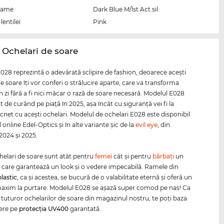
rame
Dark Blue M/lst Act.sil
lentilei
Pink
n Ochelari de soare
028 reprezintă o adevărată sclipire de fashion, deoarece aceşti
e soare îţi vor conferi o strălucire aparte, care va transforma
n zi fără a fi nici măcar o rază de soare necesară. Modelul E028
t de curând pe piaţă în 2025, aşa încât cu siguranţă vei fi la
ăcnet cu aceşti ochelari. Modelul de ochelari E028 este disponibil
 online Edel-Optics şi în alte variante şic de la
evil eye
, din
 2024 şi 2025.
helari de soare sunt atât pentru
femei
cât şi pentru
bărbaţi
un
 care garantează un look şi o vedere impecabilă. Ramele din
plastic
, ca şi acestea, se bucură de o valabilitate eternă şi oferă un
axim la purtare. Modelul E028 se aşază super comod pe nas! Ca
l tuturor ochelarilor de soare din magazinul nostru, te poți baza
ere pe
protecția
UV400
garantată.