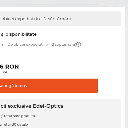
 obicei expediați în 1-2 săptămâni
şi disponibilitate
mm
(De obicei expediați în 1-2 săptămâni)
06
RON
0% TVA
Adaugă în
coş
cii exclusive Edel-Optics
 şi returnare gratuita
a retur 30 de zile