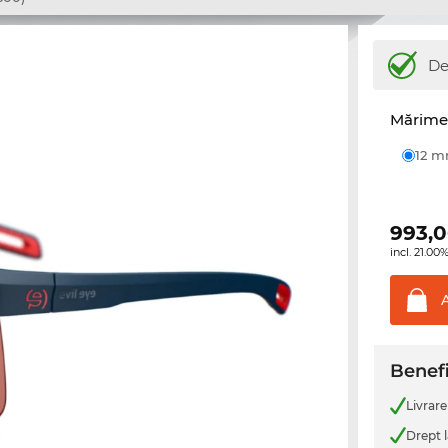
De
Mărime 
12 
993,
incl. 21.0
Benefi
Livrare
Drept l