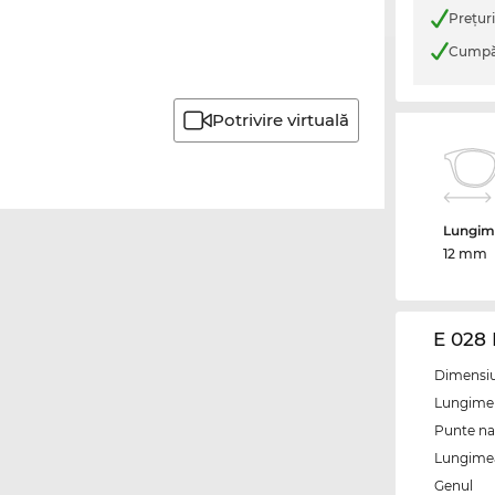
Preţur
Cumpăr
Potrivire virtuală
Lungime
12 mm
E 028 
Dimensiun
Lungime 
Punte na
Lungimea 
Genul