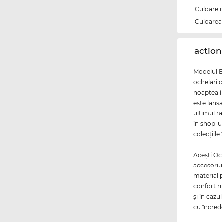
Culoare 
Culoarea 
‌actio
Modelul E
ochelari d
noaptea î
este lansa
ultimul r
în shop-ul
colecţiile
Aceşti Oc
accesoriu
material
confort m
și în cazu
cu încred