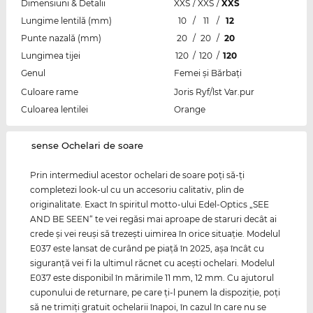
Dimensiuni & Detalii
XXS
/
XXS
/
XXS
Lungime lentilă (mm)
10
/
11
/
12
Punte nazală (mm)
20
/
20
/
20
Lungimea tijei
120
/
120
/
120
Genul
Femei şi Bărbaţi
Culoare rame
Joris Ryf/lst Var.pur
Culoarea lentilei
Orange
‌sense Ochelari de soare
Prin intermediul acestor ochelari de soare poţi să-ţi
completezi look-ul cu un accesoriu calitativ, plin de
originalitate. Exact în spiritul motto-ului Edel-Optics „SEE
AND BE SEEN“ te vei regăsi mai aproape de staruri decât ai
crede şi vei reuşi să trezeşti uimirea în orice situaţie. Modelul
E037 este lansat de curând pe piaţă în 2025, aşa încât cu
siguranţă vei fi la ultimul răcnet cu aceşti ochelari. Modelul
E037 este disponibil în mărimile 11 mm, 12 mm. Cu ajutorul
cuponului de returnare, pe care ţi-l punem la dispoziţie, poţi
să ne trimiţi gratuit ochelarii înapoi, în cazul în care nu se