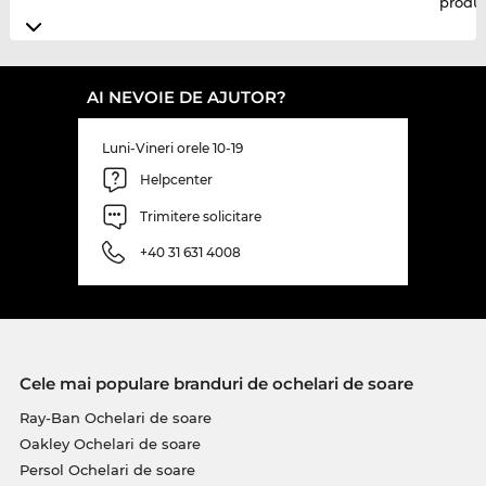
produ
AI NEVOIE DE AJUTOR?
Luni-Vineri orele 10-19
Helpcenter
Trimitere solicitare
+40 31 631 4008
Cele mai populare branduri de ochelari de soare
Ray-Ban Ochelari de soare
Oakley Ochelari de soare
Persol Ochelari de soare