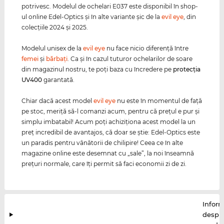
potrivesc. Modelul de ochelari E037 este disponibil în shop-
ul online Edel-Optics şi în alte variante şic de la
evil eye
, din
colecţiile 2024 şi 2025.
Modelul unisex de la
evil eye
nu face nicio diferenţă între
femei
şi
bărbaţi
. Ca și în cazul tuturor ochelarilor de soare
din magazinul nostru, te poți baza cu încredere pe
protecția
UV400
garantată.
Chiar dacă acest model
evil eye
nu este în momentul de faţă
pe stoc, meriţă să-l comanzi acum, pentru că preţul e pur şi
simplu imbatabil! Acum poţi achiziţiona acest model la un
preţ incredibil de avantajos, că doar se ştie: Edel-Optics este
un paradis pentru vânătorii de chilipire! Ceea ce în alte
magazine online este desemnat cu „sale”, la noi înseamnă
preţuri normale, care îţi permit să faci economii zi de zi.
Inform
despr