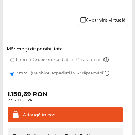
Potrivire virtuală
Mărime şi disponibilitate
11 mm
(De obicei expediați în 1-2 săptămâni)
12 mm
(De obicei expediați în 1-2 săptămâni)
1.150,69
RON
incl. 21.00% TVA
Adaugă în
coş