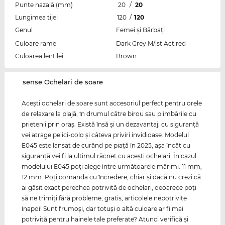
Punte nazală (mm)
20
/
20
Lungimea tijei
120
/
120
Genul
Femei şi Bărbaţi
Culoare rame
Dark Grey M/lst Act.red
Culoarea lentilei
Brown
‌sense Ochelari de soare
Aceşti ochelari de soare sunt accesoriul perfect pentru orele
de relaxare la plajă, în drumul către birou sau plimbările cu
prietenii prin oraş. Există însă şi un dezavantaj: cu siguranţă
vei atrage pe ici-colo şi câteva priviri invidioase. Modelul
E045 este lansat de curând pe piaţă în 2025, aşa încât cu
siguranţă vei fi la ultimul răcnet cu aceşti ochelari. În cazul
modelului E045 poţi alege între următoarele mărimi: 11 mm,
12 mm. Poţi comanda cu încredere, chiar şi dacă nu crezi că
ai găsit exact perechea potrivită de ochelari, deoarece poţi
să ne trimiţi fără probleme, gratis, articolele nepotrivite
înapoi! Sunt frumoşi, dar totuşi o altă culoare ar fi mai
potrivită pentru hainele tale preferate? Atunci verifică şi