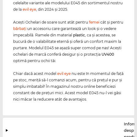
celelalte variante ale modelului E045 din sortimentul nostru
de la
evil eye
, din 2024 şi 2025.
Aceşti Ochelari de soare sunt atât pentru
femei
cât şi pentru
bărbaţi
un accesoriu care garantează un look şi o vedere
impecabilă. Ramele din material
plastic
, ca şi acestea, se
bucură de o valabilitate eternă şi oferă un confort maxim la
purtare. Modelul E045 se aşază super comod pe nas! Aceşti
ochelari de marcă conferă desigur şi o protecţia
UV400
optimă pentru ochii tăi.
Chiar dacă acest model
evil eye
nu este în momentul de faţă
pe stoc, meriţă să-l comanzi acum, pentru că preţul e pur şi
simplu imbatabil! În magazinul nostru online beneficiezi
constant de de preţuri mici. Acest model E045 nu-l vei găsi
nici măcar la reducere atât de avantajos.
Inform
despr
produ