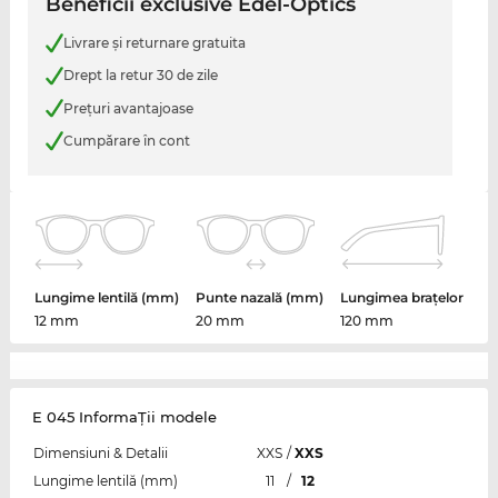
Beneficii exclusive Edel-Optics
Livrare şi returnare gratuita
Drept la retur 30 de zile
Preţuri avantajoase
Cumpărare în cont
Lungime lentilă (mm)
Punte nazală (mm)
Lungimea brațelor
12 mm
20 mm
120 mm
E 045 InformaŢii modele
Dimensiuni & Detalii
XXS
/
XXS
Lungime lentilă (mm)
11
/
12