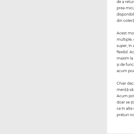
de a retu
prea mici,
disponibil
din colecţ
Acest mo
multiple,
super, în
flexibil. 
maxim la 
şi de func
acum poate
Chiar da
meriţă să
Acum poţi
doar se şt
ce în alt
preţuri no