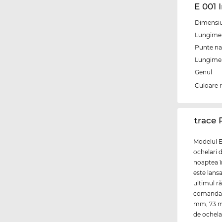
E 001 
Dimensiun
Lungime 
Punte na
Lungimea 
Genul
Culoare 
‌trace
Modelul E
ochelari d
noaptea î
este lansa
ultimul r
comandat 
mm, 73 mm
de ochelar