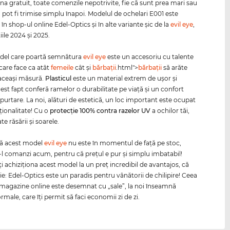
rna gratuit, toate comenzile nepotrivite, fie că sunt prea mari sau
 pot fi trimise simplu înapoi. Modelul de ochelari E001 este
 în shop-ul online Edel-Optics şi în alte variante şic de la
evil eye
,
iile 2024 şi 2025.
del care poartă semnătura
evil eye
este un accesoriu cu talente
 care face ca atât
femeile
cât şi
bărbaţii
.html">
bărbaţii
să arăte
 aceaşi măsură.
Plasticul
este un material extrem de uşor şi
Acest fapt conferă ramelor o durabilitate pe viaţă şi un confort
purtare. La noi, alături de estetică, un loc important este ocupat
ţionalitate! Cu o
protecţie 100% contra razelor
UV
a ochilor tăi,
 răsării şi soarele.
că acest model
evil eye
nu este în momentul de faţă pe stoc,
-l comanzi acum, pentru că preţul e pur şi simplu imbatabil!
 achiziţiona acest model la un preţ incredibil de avantajos, că
ie: Edel-Optics este un paradis pentru vânătorii de chilipire! Ceea
e magazine online este desemnat cu „sale”, la noi înseamnă
rmale, care îţi permit să faci economii zi de zi.