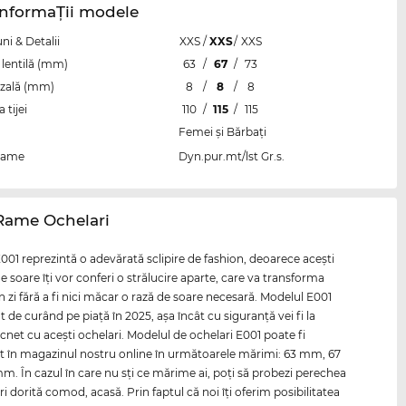
InformaŢii modele
i & Detalii
XXS
/
XXS
/
XXS
lentilă (mm)
63
/
67
/
73
zală (mm)
8
/
8
/
8
tijei
110
/
115
/
115
Femei şi Bărbaţi
rame
Dyn.pur.mt/lst Gr.s.
 Rame Ochelari
001 reprezintă o adevărată sclipire de fashion, deoarece aceşti
e soare îţi vor conferi o strălucire aparte, care va transforma
n zi fără a fi nici măcar o rază de soare necesară. Modelul E001
t de curând pe piaţă în 2025, aşa încât cu siguranţă vei fi la
ăcnet cu aceşti ochelari. Modelul de ochelari E001 poate fi
în magazinul nostru online în următoarele mărimi: 63 mm, 67
. În cazul în care nu sţi ce mărime ai, poţi să probezi perechea
i dorită comod, acasă. Prin faptul că noi îţi oferim posibilitatea