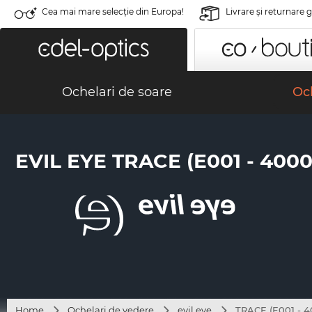
Cea mai mare selecție din Europa!
Livrare şi returnare 
Ochelari de soare
Och
EVIL EYE TRACE (E001 - 4000
Home
Ochelari de vedere
evil eye
TRACE (E001 - 4