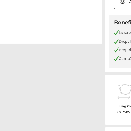
Benefi
Livrare
Drept l
Preţur
Cumpăr
Lungime
67 mm