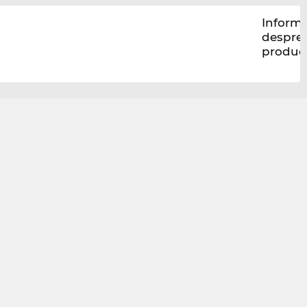
Informa
despre
produc