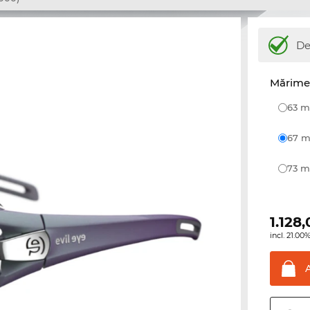
De
Mărime 
63
67
73
1.128
incl. 21.0