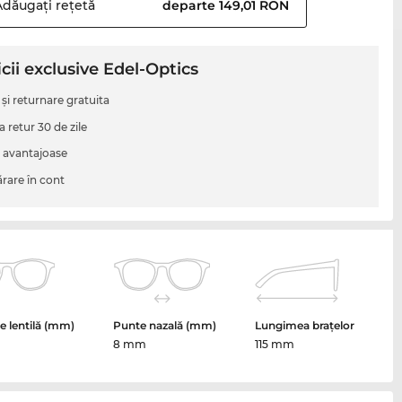
Adăugați
rețetă
departe 149,01 RON
cii exclusive Edel-Optics
 şi returnare gratuita
a retur 30 de zile
i avantajoase
are în cont
 lentilă (mm)
Punte nazală (mm)
Lungimea brațelor
8 mm
115 mm