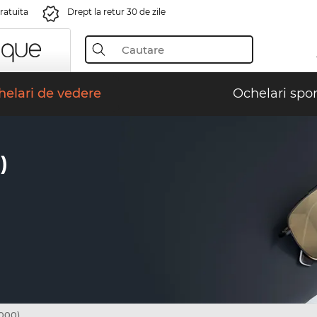
gratuita
Drept la retur 30 de zile
elari de vedere
Ochelari spor
)
000)