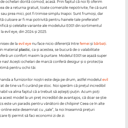
de ochelari dorită comod, acasă. Prin faptul că noi îţi oferim
tea de a returna gratuit, toate comenzile nepotrivite, fie că sunt
 sau prea mici, pot fi trimise simplu înapoi. Sunt frumoşi, dar
ltă culoare ar fi mai potrivită pentru hainele tale preferate?
ifică şi celelalte variante ale modelului E001 din sortimentul
la evil eye, din 2024 şi 2025.
nisex de la
evil eye
nu face nicio diferenţă între
femei
şi
bărbaţi
.
in material
plastic
, ca şi acestea, se bucură de o valabilitate
 oferă un confort maxim la purtare. Modelul E001 se aşază super
nas! Aceşti ochelari de marcă conferă desigur şi o protecţia
timă pentru ochii tăi.
nda a furnizorilor noştri este deja pe drum, astfel modelul
evil
at de tine va fi curând pe stoc. Noi sperăm că preţul incredibil
abil va alina faptul că a trebuit să aştepţi puţin. Acum poţi
a acest model la un preţ incredibil de avantajos, că doar se ştie:
s este un paradis pentru vânătorii de chilipire! Ceea ce în alte
online este desemnat cu „sale”, la noi înseamnă preţuri
are îţi permit să faci economii zi de zi.