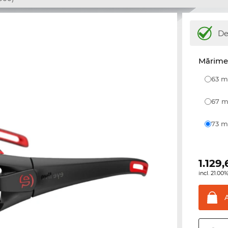
De
Mărime 
63
67
73
1.129,
incl. 21.0