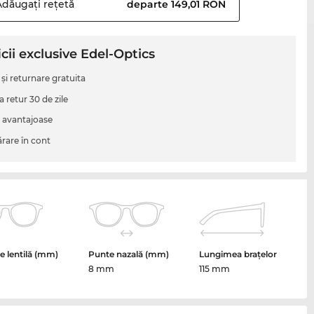
Adăugați
rețetă
departe 149,01 RON
cii exclusive Edel-Optics
 şi returnare gratuita
a retur 30 de zile
i avantajoase
are în cont
 lentilă (mm)
Punte nazală (mm)
Lungimea brațelor
8 mm
115 mm