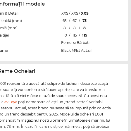
InformaŢii modele
i & Detalii
XXS
/
XXS
/
XXS
lentilă (mm)
63
/
67
/
73
zală (mm)
8
/
8
/
8
tijei
110
/
115
/
115
Femei şi Bărbaţi
rame
Black M/lst Act.sil
 Rame Ochelari
001 reprezintă o adevărată sclipire de fashion, deoarece aceşti
e soare îţi vor conferi o strălucire aparte, care va transforma
n zi fără a fi nici măcar o rază de soare necesară. Cu acest nou
 la
evil eye
poţi demonstra că eşti un „trend-setter“ veritabil.
în sezonul actual, acest brand reuşeşte să se impună prin colecţia
lind un trend deosebit pentru 2025. Modelul de ochelari E001
comandat în magazinul nostru online în următoarele mărimi: 63
, 73 mm. În cazul în care nu sţi ce mărime ai, poţi să probezi