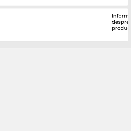
Informa
despre
produc