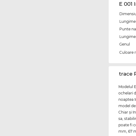
E 001 
Dimensiun
Lungime 
Punte na
Lungimea 
Genul
Culoare 
‌trace
Modelul E
ochelari d
noaptea î
model de
Chiar şi 
sa, stabi
poate fi 
mm, 67 mm