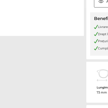
Benefi
Livrare
Drept l
Preţur
Cumpăr
Lungime
73 mm