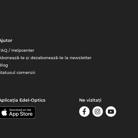
Ajutor
FAQ / Helpcenter
Abonează-te și dezabonează-te la newsletter
Blog
Statusul comenzii
Aplicația Edel-Optics
Ne vizitați