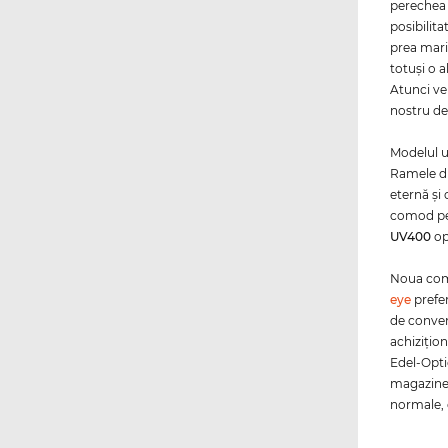
perechea 
posibilita
prea mari
totuşi o a
Atunci ver
nostru de 
Modelul u
Ramele d
eternă şi
comod pe 
UV400
op
Noua coma
eye
prefer
de conven
achiziţion
Edel-Optic
magazine 
normale, c