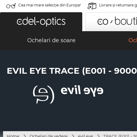
Cea mai mare selecție din Europa!
Livrare şi returnare 
Ochelari de soare
Och
EVIL EYE TRACE (E001 - 9000
Home
Ochelari de vedere
evil eye
TRACE (E001 - 9