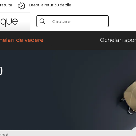
gratuita
Drept la retur 30 de zile
elari de vedere
Ochelari spor
)
000)