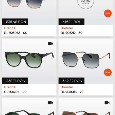
836,48 RON
416,14 RON
Brendel
Brendel
BL 905065 - 00
BL 906212 - 30
458,17 RON
542,24 RON
Brendel
Brendel
BL 906194 - 40
BL 905063 - 70