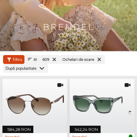
filtru
609
Ochelari de soare
81
584,28 RON
542,24 RON