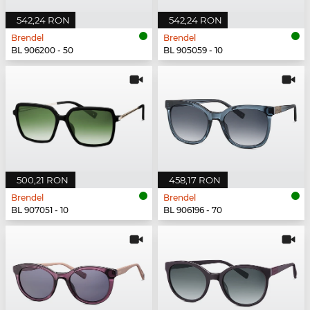
542,24 RON
542,24 RON
Brendel
Brendel
BL 906200 - 50
BL 905059 - 10
500,21 RON
458,17 RON
Brendel
Brendel
BL 907051 - 10
BL 906196 - 70