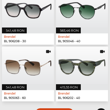
541,48 RON
583,46 RON
Brendel
Brendel
BL 906208 - 30
BL 905046 - 40
541,48 RON
415,55 RON
Brendel
Brendel
BL 905063 - 60
BL 906202 - 40