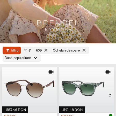
filtru
609
Ochelari de soare
81
583,46 RON
541,48 RON