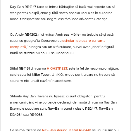
Ray-Ban RB4147
face ca inima bărbaților să bată mai repede sau să
stea pentru o clipă, chiar și fără motiv special. Mai ales în culoarea
ramei transparente sau negre, ești fără îndoială centrul atenției.
Cu
Andy RB4202
, nici măcar
Andreas Möller
nu trebuie să-și bată
capul cu geografia. Deoarece cu
ochelari de soare cu rama
completă
, în negru sau un altă culoare, nu vei avea „doar” o figură
bună pe străzile Milanului sau Madridului.
Stilul
RB4181
din gama
HIGHSTREET
, este la fel de necompromițător,
ca dreapta lui
Mike Tyson
. Un K.O., motiv pentru care nu trebuie să
spunem nici un alt cuvânt în acest sens.
Stilurile Ray Ban Havana nu lipsesc, ci sunt obligatorii pentru
americani când vine vorba de declarații de modă din gama Ray Ban.
Exemple populare sunt
Ray-Ban round / clasic RB2447
,
Ray-Ban
RB4264
sau
RB4068
.
Ce să mai zicem de
Ray-Ban Round Metal RB3447
sau pur și simplu