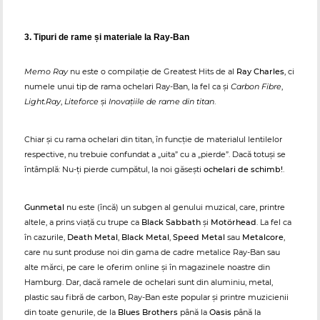
3. Tipuri de rame și materiale la Ray-Ban
Memo Ray
nu este o compilație de Greatest Hits de al
Ray Charles
, ci
numele unui tip de rama ochelari Ray-Ban, la fel ca și
Carbon Fibre
,
Light.Ray
,
Liteforce
și
Inovațiile de rame din titan
.
Chiar și cu rama ochelari din titan, în funcție de materialul lentilelor
respective, nu trebuie confundat a „uita” cu a „pierde”. Dacă totuși se
întâmplă: Nu-ți pierde cumpătul, la noi găsești
ochelari de schimb!
.
Gunmetal
nu este (încă) un subgen al genului muzical, care, printre
altele, a prins viață cu trupe ca
Black Sabbath
și
Motörhead
. La fel ca
în cazurile,
Death Metal
,
Black Metal
,
Speed Metal
sau
Metalcore
,
care nu sunt produse noi din gama de cadre metalice Ray-Ban sau
alte mărci, pe care le oferim online și în magazinele noastre din
Hamburg. Dar, dacă ramele de ochelari sunt din aluminiu, metal,
plastic sau fibră de carbon, Ray-Ban este popular și printre muzicienii
din toate genurile, de la
Blues Brothers
până la
Oasis
până la