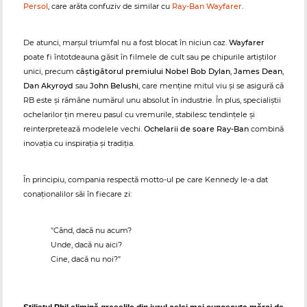
Persol
, care arăta confuziv de similar cu
Ray-Ban Wayfarer
.
De atunci, marșul triumfal nu a fost blocat în niciun caz.
Wayfarer
poate fi întotdeauna găsit în filmele de cult sau pe chipurile artiștilor
unici, precum
câștigătorul premiului Nobel Bob Dylan
,
James Dean
,
Dan Akyroyd
sau
John Belushi
, care menține mitul viu și se asigură că
RB este și rămâne numărul unu absolut în industrie. În plus, specialiștii
ochelarilor țin mereu pasul cu vremurile, stabilesc tendințele și
reinterpretează modelele vechi.
Ochelarii de soare Ray-Ban
combină
inovația cu inspirația și tradiția.
În principiu, compania respectă motto-ul pe care Kennedy le-a dat
conaționalilor săi în fiecare zi:
"Când, dacă nu acum?
Unde, dacă nu aici?
Cine, dacă nu noi?”