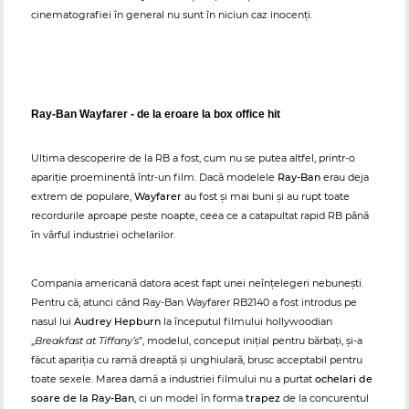
cinematografiei în general nu sunt în niciun caz inocenți.
Ray-Ban Wayfarer - de la eroare la box office hit
Ultima descoperire de la RB a fost, cum nu se putea altfel, printr-o
apariție proeminentă într-un film. Dacă modelele
Ray-Ban
erau deja
extrem de populare,
Wayfarer
au fost și mai buni și au rupt toate
recordurile aproape peste noapte, ceea ce a catapultat rapid RB până
în vârful industriei ochelarilor.
Compania americană datora acest fapt unei neînțelegeri nebunești.
Pentru că, atunci când Ray-Ban Wayfarer RB2140 a fost introdus pe
nasul lui
Audrey Hepburn
la începutul filmului hollywoodian
„
Breakfast at Tiffany’s
”, modelul, conceput inițial pentru bărbați, și-a
făcut apariția cu ramă dreaptă și unghiulară, brusc acceptabil pentru
toate sexele. Marea damă a industriei filmului nu a purtat
ochelari de
soare de la Ray-Ban
, ci un model în forma
trapez
de la concurentul