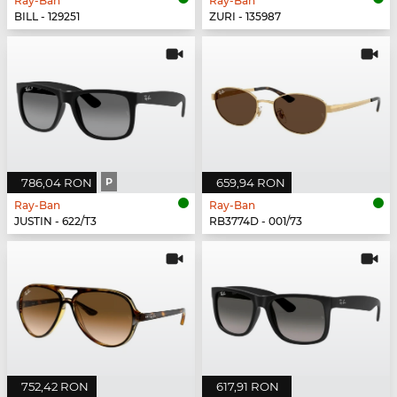
Ray-Ban
Ray-Ban
BILL - 129251
ZURI - 135987
786,04 RON
P
659,94 RON
Ray-Ban
Ray-Ban
JUSTIN - 622/T3
RB3774D - 001/73
752,42 RON
617,91 RON