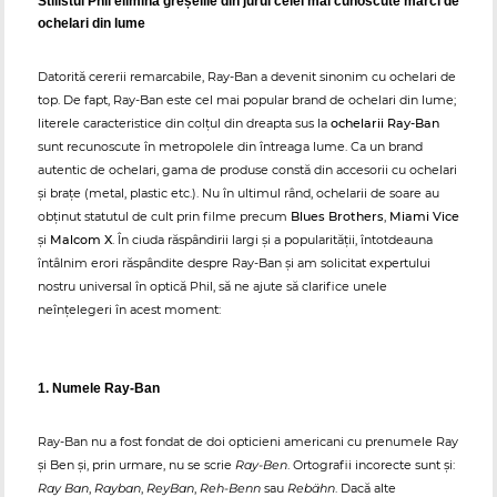
Stilistul Phil elimină greșelile din jurul celei mai cunoscute mărci de
ochelari din lume
Datorită cererii remarcabile, Ray-Ban a devenit sinonim cu ochelari de
top. De fapt, Ray-Ban este cel mai popular brand de ochelari din lume;
literele caracteristice din colțul din dreapta sus la
ochelarii Ray-Ban
sunt recunoscute în metropolele din întreaga lume. Ca un brand
autentic de ochelari, gama de produse constă din accesorii cu ochelari
și brațe (metal, plastic etc.). Nu în ultimul rând, ochelarii de soare au
obținut statutul de cult prin filme precum
Blues Brothers
,
Miami Vice
și
Malcom X
. În ciuda răspândirii largi și a popularității, întotdeauna
întâlnim erori răspândite despre Ray-Ban și am solicitat expertului
nostru universal în optică Phil, să ne ajute să clarifice unele
neînțelegeri în acest moment:
1. Numele Ray-Ban
Ray-Ban nu a fost fondat de doi opticieni americani cu prenumele Ray
și Ben și, prin urmare, nu se scrie
Ray-Ben
. Ortografii incorecte sunt și:
Ray Ban
,
Rayban
,
ReyBan
,
Reh-Benn
sau
Rebähn
. Dacă alte