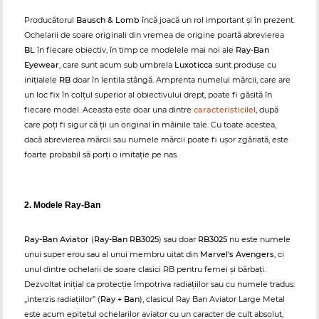
Producătorul
Bausch & Lomb
încă joacă un rol important și în prezent.
Ochelarii de soare originali din vremea de origine poartă abrevierea
BL
în fiecare obiectiv, în timp ce modelele mai noi ale
Ray-Ban
Eyewear
, care sunt acum sub umbrela
Luxoticca
sunt produse cu
inițialele
RB
doar în lentila stângă. Amprenta numelui mărcii, care are
un loc fix în colțul superior al obiectivului drept, poate fi găsită în
fiecare model. Aceasta este doar una dintre
caracteristicilel
, după
care poți fi sigur că ții un original în mâinile tale. Cu toate acestea,
dacă abrevierea mărcii sau numele mărcii poate fi ușor zgâriată, este
foarte probabil să porți o imitație pe nas.
2. Modele Ray-Ban
Ray-Ban Aviator
(
Ray-Ban RB3025
) sau doar
RB3025
nu este numele
unui super erou sau al unui membru uitat din
Marvel's Avengers
, ci
unul dintre ochelarii de soare clasici RB pentru femei și bărbați.
Dezvoltat inițial ca protecție împotriva radiațiilor sau cu numele tradus:
„interzis radiațiilor” (
Ray + Ban
), clasicul Ray Ban Aviator Large Metal
este acum epitetul ochelarilor aviator cu un caracter de cult absolut,