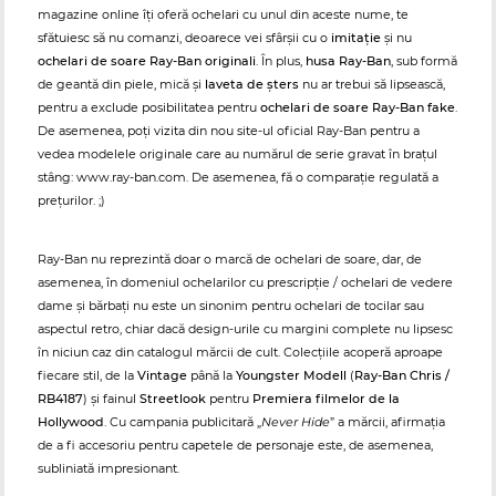
magazine online îți oferă ochelari cu unul din aceste nume, te
sfătuiesc să nu comanzi, deoarece vei sfârșii cu o
imitație
și nu
ochelari de soare Ray-Ban originali
. În plus,
husa Ray-Ban
, sub formă
de geantă din piele, mică și
laveta de șters
nu ar trebui să lipsească,
pentru a exclude posibilitatea pentru
ochelari de soare Ray-Ban fake
.
De asemenea, poți vizita din nou site-ul oficial Ray-Ban pentru a
vedea modelele originale care au numărul de serie gravat în brațul
stâng: www.ray-ban.com. De asemenea, fă o comparație regulată a
prețurilor. ;)
Ray-Ban nu reprezintă doar o marcă de ochelari de soare, dar, de
asemenea, în domeniul ochelarilor cu prescripție / ochelari de vedere
dame și bărbați nu este un sinonim pentru ochelari de tocilar sau
aspectul retro, chiar dacă design-urile cu margini complete nu lipsesc
în niciun caz din catalogul mărcii de cult. Colecțiile acoperă aproape
fiecare stil, de la
Vintage
până la
Youngster Modell
(
Ray-Ban Chris /
RB4187
) și fainul
Streetlook
pentru
Premiera filmelor de la
Hollywood
. Cu campania publicitară „
Never Hide
” a mărcii, afirmația
de a fi accesoriu pentru capetele de personaje este, de asemenea,
subliniată impresionant.