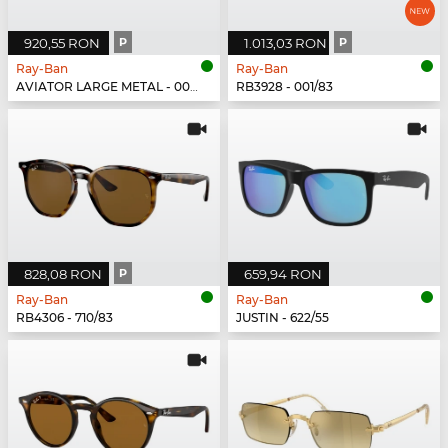
920,55 RON
P
1.013,03 RON
P
Ray-Ban
Ray-Ban
AVIATOR LARGE METAL - 002/48
RB3928 - 001/83
828,08 RON
P
659,94 RON
Ray-Ban
Ray-Ban
RB4306 - 710/83
JUSTIN - 622/55