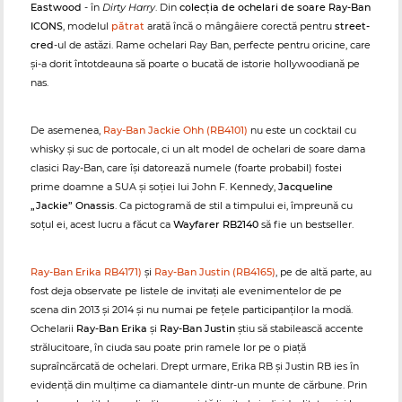
Eastwood
- în
Dirty Harry
. Din
colecția de ochelari de soare Ray-Ban
ICONS
, modelul
pătrat
arată încă o mângâiere corectă pentru
street-
cred
-ul de astăzi. Rame ochelari Ray Ban, perfecte pentru oricine, care
și-a dorit întotdeauna să poarte o bucată de istorie hollywoodiană pe
nas.
De asemenea,
Ray-Ban Jackie Ohh (RB4101)
nu este un cocktail cu
whisky și suc de portocale, ci un alt model de ochelari de soare dama
clasici Ray-Ban, care își datorează numele (foarte probabil) fostei
prime doamne a SUA și soției lui John F. Kennedy,
Jacqueline
„Jackie” Onassis
. Ca pictogramă de stil a timpului ei, împreună cu
soțul ei, acest lucru a făcut ca
Wayfarer RB2140
să fie un bestseller.
Ray-Ban Erika RB4171)
și
Ray-Ban Justin (RB4165)
, pe de altă parte, au
fost deja observate pe listele de invitați ale evenimentelor de pe
scena din 2013 și 2014 și nu numai pe fețele participanților la modă.
Ochelarii
Ray-Ban Erika
și
Ray-Ban Justin
știu să stabilească accente
strălucitoare, în ciuda sau poate prin ramele lor pe o piață
supraîncărcată de ochelari. Drept urmare, Erika RB și Justin RB ies în
evidență din mulțime ca diamantele dintr-un munte de cărbune. Prin