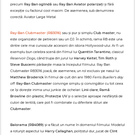
precum
Ray Ban oglindă
sau
Ray Ban Aviator polarizați
și fără
excepție cu factorul cool maxim. De asemenea, sub denumirea
corectă: Aviator Large Metal.
Ray-Ban Clubmaster (RB3016)
sau și pur și simplu
Club master
, nu
este organizator de petreceri sau un DJ. În schimb, rama RB este una
dintre cele mai cunoscute accesorii din istoria Hollywood-ului. Ar fi un
exemplu bun celebra scenă din filmul lui
Quenttin Tarantino
, clasicul
Reservoir Dogs
, când trupa din jurul lui
Harvey Keitel
,
Tim Roth
și
Steve Buscemi
părăsește masa la începutul filmului. Ray Ban
Clubmaster RB3016 joacă, de asemenea, un rol exclusiv pe nasul lui
Matthew Broderick
în filmul de cult din anii 1980
Ferris Bueller's day
off
.
Ray-Ban Clubmaster
convinge simplu și convingător cu tot ceea
ce își dorește inima unui junkie de ochelari:
Linii clare
,
Ramă
Browline
din
plastic
,
Protecție UV
și o selecție aproape nesfârșită de
culori de lentilă, care pot fi combinate cu diferitele stiluri ale
Clubmaster
.
Balorama (RB4089)
și-a făcut un nume în domeniul filmului. Modelul
a rotunjit aspectul lui
Harry Callaghan
, polițistul dur, jucat de
Clint