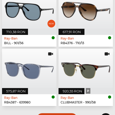
710,38 RON
617,91 RON
Ray-Ban
Ray-Ban
BILL - 901/56
RB4376 - 710/13
575,87 RON
920,55 RON
P
Ray-Ban
Ray-Ban
RB4387 - 639980
CLUBMASTER - 990/58