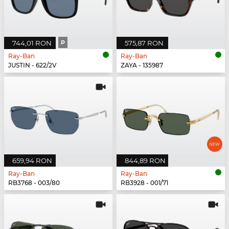
744,01 RON
P
575,87 RON
Ray-Ban
Ray-Ban
JUSTIN - 622/2V
ZAYA - 135987
659,94 RON
844,89 RON
Ray-Ban
Ray-Ban
RB3768 - 003/80
RB3928 - 001/71