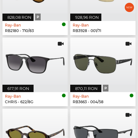
828,08 RON
P
928,96 RON
Ray-Ban
Ray-Ban
RB2180 - 710/83
RB3928 - 001/7I
617,91 RON
870,11 RON
P
Ray-Ban
Ray-Ban
CHRIS - 622/8G
RB3663 - 004/58