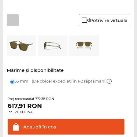
Potrivire virtuală
Mărime şi disponibilitate
55 mm
(De obicei expediați în 1-2 săptămâni)
772,38 RON
Preţ recomandat
617,91
RON
incl. 21.00% TVA
Adaugă în
coş