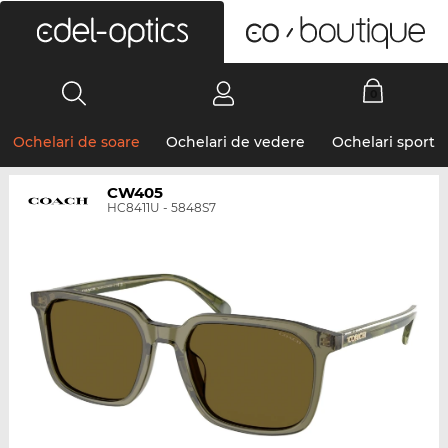
0
Ochelari de soare
Ochelari de vedere
Ochelari sport
CW405
HC8411U - 5848S7