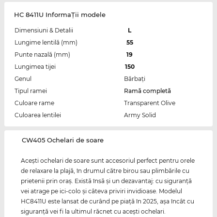
HC 8411U InformaŢii modele
Dimensiuni & Detalii
L
Lungime lentilă (mm)
55
Punte nazală (mm)
19
Lungimea tijei
150
Genul
Bărbaţi
Tipul ramei
Ramă completă
Culoare rame
Transparent Olive
Culoarea lentilei
Army Solid
‌CW405 Ochelari de soare
Aceşti ochelari de soare sunt accesoriul perfect pentru orele
de relaxare la plajă, în drumul către birou sau plimbările cu
prietenii prin oraş. Există însă şi un dezavantaj: cu siguranţă
vei atrage pe ici-colo şi câteva priviri invidioase. Modelul
HC8411U este lansat de curând pe piaţă în 2025, aşa încât cu
siguranţă vei fi la ultimul răcnet cu aceşti ochelari.