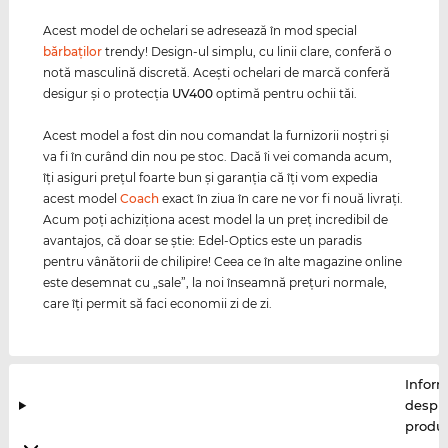
Acest model de ochelari se adresează în mod special
bărbaţilor
trendy! Design-ul simplu, cu linii clare, conferă o
notă masculină discretă. Aceşti ochelari de marcă conferă
desigur şi o protecţia
UV400
optimă pentru ochii tăi.
Acest model a fost din nou comandat la furnizorii noştri şi
va fi în curând din nou pe stoc. Dacă îi vei comanda acum,
îţi asiguri preţul foarte bun şi garanţia că îţi vom expedia
acest model
Coach
exact în ziua în care ne vor fi nouă livraţi.
Acum poţi achiziţiona acest model la un preţ incredibil de
avantajos, că doar se ştie: Edel-Optics este un paradis
pentru vânătorii de chilipire! Ceea ce în alte magazine online
este desemnat cu „sale”, la noi înseamnă preţuri normale,
care îţi permit să faci economii zi de zi.
Inform
despr
produ