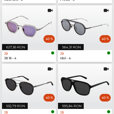
40 %
40 %
627,36 RON
564,31 RON
JB
JB
JB 16 - 4
Idol - 4
40 %
40 %
532,79 RON
595,84 RON
JB
JB