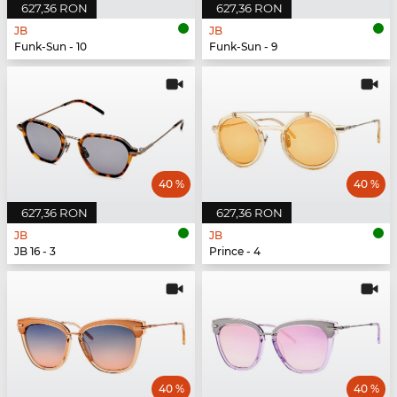
627,36 RON
627,36 RON
JB
JB
Funk-Sun - 10
Funk-Sun - 9
40 %
40 %
627,36 RON
627,36 RON
JB
JB
JB 16 - 3
Prince - 4
40 %
40 %