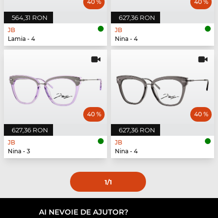
40 %
40 %
564,31 RON
627,36 RON
JB
JB
Lamia - 4
Nina - 4
40 %
40 %
627,36 RON
627,36 RON
JB
JB
Nina - 3
Nina - 4
1
/1
AI NEVOIE DE AJUTOR?