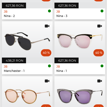
627,36 RON
627,36 RON
JB
JB
Nina - 2
Nina - 3
40 %
40 %
438,21 RON
627,36 RON
JB
JB
Manchester - 1
Nina - 1