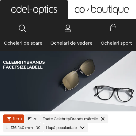
0
Ochelari de soare
Ochelari de vedere
Ochelari sport
CELEBRITYBRANDS
FACETSIZELABELL
filtru
Toate CelebrityBrands mărcile
30
L - 136–140 mm