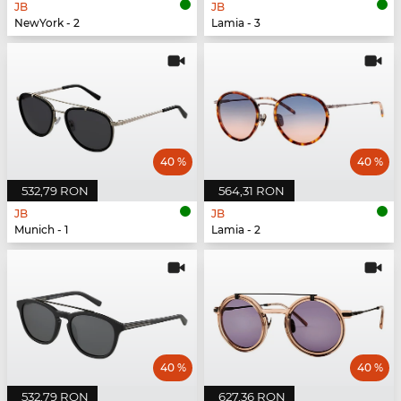
JB
JB
NewYork - 2
Lamia - 3
40 %
40 %
532,79 RON
564,31 RON
JB
JB
Munich - 1
Lamia - 2
40 %
40 %
532,79 RON
627,36 RON