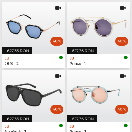
40 %
40 %
627,36 RON
627,36 RON
JB
JB
JB 16 - 2
Prince - 1
40 %
40 %
627,36 RON
627,36 RON
JB
JB
NewYork - 3
Prince - 3