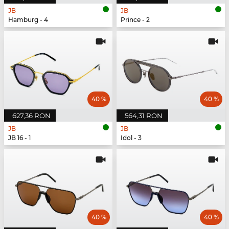
JB
JB
Hamburg - 4
Prince - 2
40 %
40 %
627,36 RON
564,31 RON
JB
JB
JB 16 - 1
Idol - 3
40 %
40 %