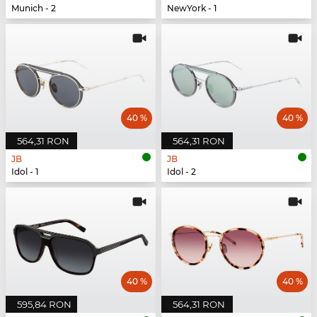
Munich - 2
NewYork - 1
40 %
40 %
564,31 RON
564,31 RON
JB
JB
Idol - 1
Idol - 2
40 %
40 %
595,84 RON
564,31 RON