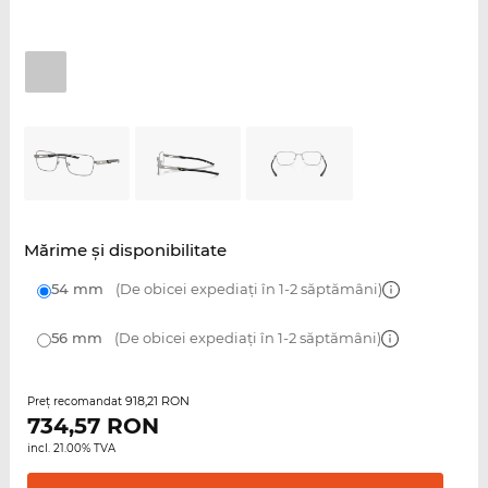
Mărime şi disponibilitate
54 mm
(De obicei expediați în 1-2 săptămâni)
56 mm
(De obicei expediați în 1-2 săptămâni)
918,21 RON
Preţ recomandat
734,57
RON
incl. 21.00% TVA