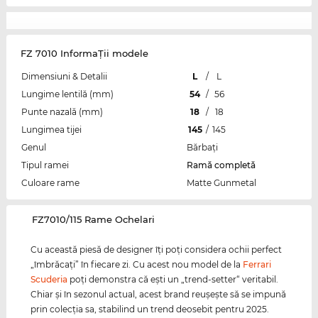
FZ 7010 InformaŢii modele
Dimensiuni & Detalii
L
/
L
Lungime lentilă (mm)
54
/
56
Punte nazală (mm)
18
/
18
Lungimea tijei
145
/
145
Genul
Bărbaţi
Tipul ramei
Ramă completă
Culoare rame
Matte Gunmetal
‌FZ7010/115 Rame Ochelari
Cu această piesă de designer îţi poţi considera ochii perfect
„îmbrăcaţi” în fiecare zi. Cu acest nou model de la
Ferrari
Scuderia
poţi demonstra că eşti un „trend-setter“ veritabil.
Chiar şi în sezonul actual, acest brand reuşeşte să se impună
prin colecţia sa, stabilind un trend deosebit pentru 2025.