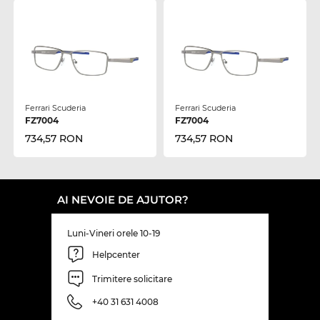
Ferrari Scuderia
Ferrari Scuderia
FZ7004
FZ7004
734,57 RON
734,57 RON
AI NEVOIE DE AJUTOR?
Luni-Vineri orele 10-19
Helpcenter
Trimitere solicitare
+40 31 631 4008