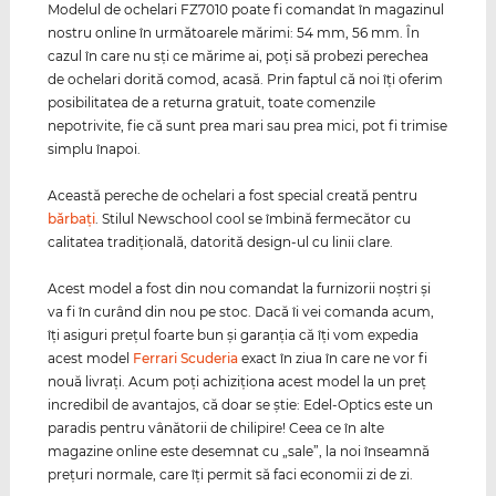
Modelul de ochelari FZ7010 poate fi comandat în magazinul
nostru online în următoarele mărimi: 54 mm, 56 mm. În
cazul în care nu sţi ce mărime ai, poţi să probezi perechea
de ochelari dorită comod, acasă. Prin faptul că noi îţi oferim
posibilitatea de a returna gratuit, toate comenzile
nepotrivite, fie că sunt prea mari sau prea mici, pot fi trimise
simplu înapoi.
Această pereche de ochelari a fost special creată pentru
bărbaţi
. Stilul Newschool cool se îmbină fermecător cu
calitatea tradiţională, datorită design-ul cu linii clare.
Acest model a fost din nou comandat la furnizorii noştri şi
va fi în curând din nou pe stoc. Dacă îi vei comanda acum,
îţi asiguri preţul foarte bun şi garanţia că îţi vom expedia
acest model
Ferrari Scuderia
exact în ziua în care ne vor fi
nouă livraţi. Acum poţi achiziţiona acest model la un preţ
incredibil de avantajos, că doar se ştie: Edel-Optics este un
paradis pentru vânătorii de chilipire! Ceea ce în alte
magazine online este desemnat cu „sale”, la noi înseamnă
preţuri normale, care îţi permit să faci economii zi de zi.