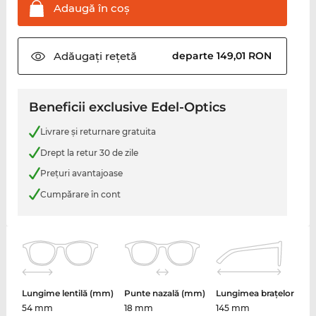
Adaugă în
coş
Adăugați
rețetă
departe 149,01 RON
Beneficii exclusive Edel-Optics
Livrare şi returnare gratuita
Drept la retur 30 de zile
Preţuri avantajoase
Cumpărare în cont
Lungime lentilă (mm)
Punte nazală (mm)
Lungimea brațelor
54 mm
18 mm
145 mm