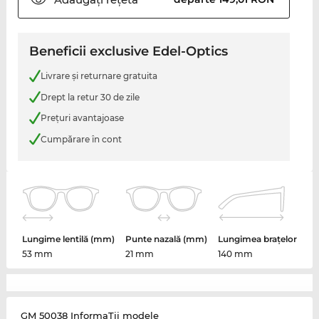
Beneficii exclusive Edel-Optics
Livrare şi returnare gratuita
Drept la retur 30 de zile
Preţuri avantajoase
Cumpărare în cont
Lungime lentilă (mm)
Punte nazală (mm)
Lungimea brațelor
53 mm
21 mm
140 mm
GM 50038 InformaŢii modele