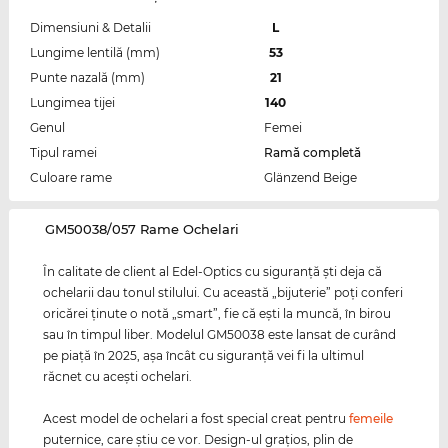
Dimensiuni & Detalii
L
Lungime lentilă (mm)
53
Punte nazală (mm)
21
Lungimea tijei
140
Genul
Femei
Tipul ramei
Ramă completă
Culoare rame
Glänzend Beige
‌GM50038/057 Rame Ochelari
În calitate de client al Edel-Optics cu siguranţă şti deja că
ochelarii dau tonul stilului. Cu această „bijuterie” poţi conferi
oricărei ţinute o notă „smart”, fie că eşti la muncă, în birou
sau în timpul liber. Modelul GM50038 este lansat de curând
pe piaţă în 2025, aşa încât cu siguranţă vei fi la ultimul
răcnet cu aceşti ochelari.
Acest model de ochelari a fost special creat pentru
femeile
puternice, care ştiu ce vor. Design-ul graţios, plin de