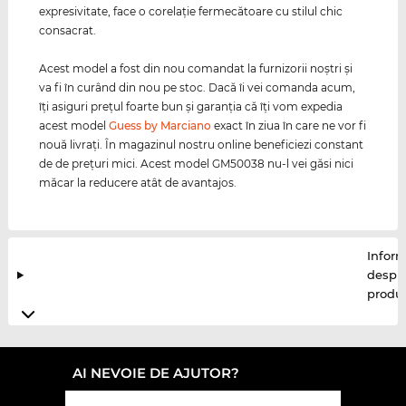
expresivitate, face o corelaţie fermecătoare cu stilul chic
consacrat.
Acest model a fost din nou comandat la furnizorii noştri şi
va fi în curând din nou pe stoc. Dacă îi vei comanda acum,
îţi asiguri preţul foarte bun şi garanţia că îţi vom expedia
acest model
Guess by Marciano
exact în ziua în care ne vor fi
nouă livraţi. În magazinul nostru online beneficiezi constant
de de preţuri mici. Acest model GM50038 nu-l vei găsi nici
măcar la reducere atât de avantajos.
Inform
despr
produ
AI NEVOIE DE AJUTOR?