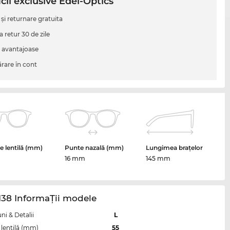
cii exclusive Edel-Optics
 şi returnare gratuita
a retur 30 de zile
i avantajoase
are în cont
 lentilă (mm)
Punte nazală (mm)
Lungimea brațelor
16 mm
145 mm
138 InformaŢii modele
i & Detalii
L
lentilă (mm)
55