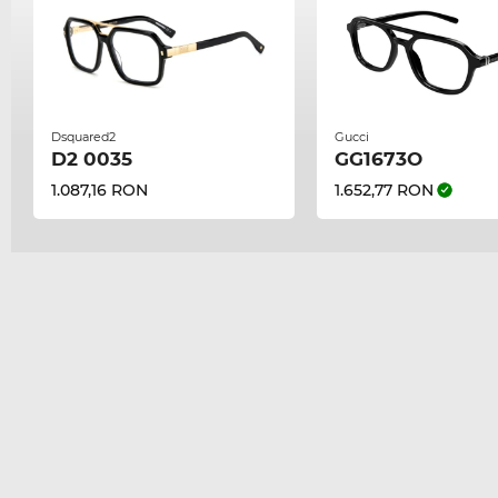
Dsquared2
Gucci
D2 0035
GG1673O
1.087,16 RON
1.652,77 RON