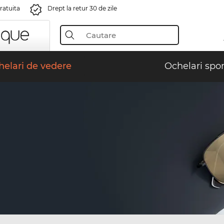
gratuita
Drept la retur 30 de zile
elari de vedere
Ochelari spor