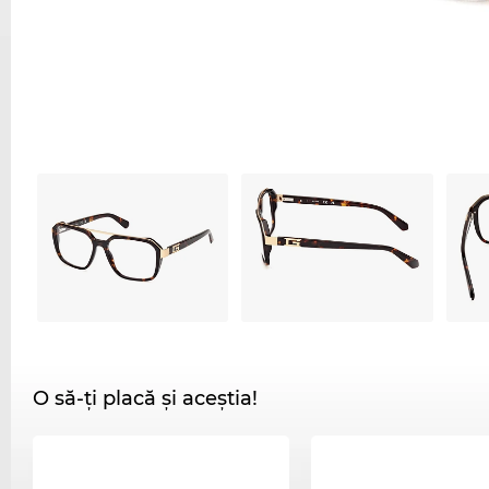
O să-ți placă și aceștia!