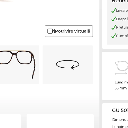
Benefi
Livrare
Drept l
Preţur
Potrivire virtuală
Cumpăr
Lungime
55 mm
GU 50
Dimensiun
Lungime 