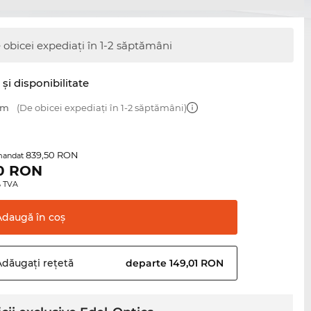
 obicei expediați în 1-2 săptămâni
şi disponibilitate
mm
(De obicei expediați în 1-2 săptămâni)
839,50 RON
mandat
0
RON
0% TVA
Adaugă în
coş
Adăugați
rețetă
departe 149,01 RON