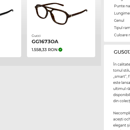
Punte na
Lungimea 
Genul
Tipul ram
Culoare 
Gucci
GG1673OA
1.558,33 RON
‌GU50
În calitat
tonul stil
„smart”, f
este lansa
ultimul r
disponibil
din colecţ
Necomplica
aceşti oc
elegant şi