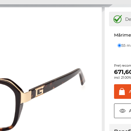
De
Mărime 
55 
Preţ reco
671,6
incl. 21.0