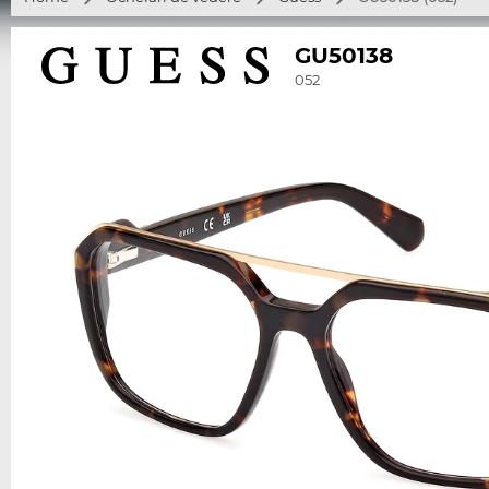
GU50138
052