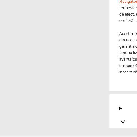
Navigato
reuneşte ş
de efect.
conferă r
Acest mode
din nou p
garanţia 
fi nouă li
avantajos
chilipire!
înseamnă p