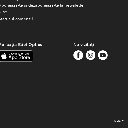
Abonează-te și dezabonează-te la newsletter
Blog
Statusul comenzii
Aplicația Edel-Optics
Ne vizitați
sus