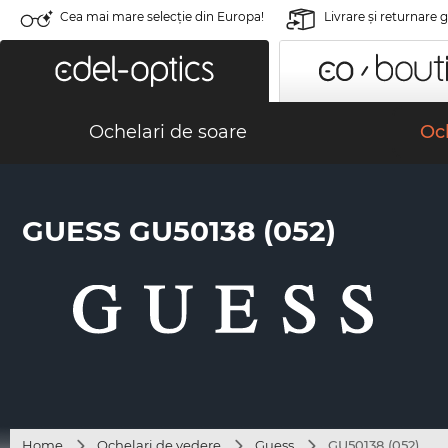
Cea mai mare selecție din Europa!
Livrare şi returnare 
Ochelari de soare
Och
GUESS GU50138 (052)
Home
Ochelari de vedere
Guess
GU50138 (052)