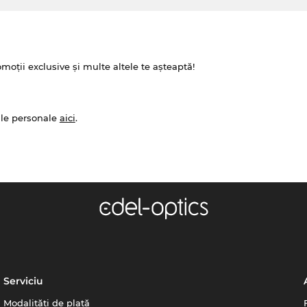
omoții exclusive și multe altele te așteaptă!
ale personale
aici
.
Serviciu
Modalități de plată