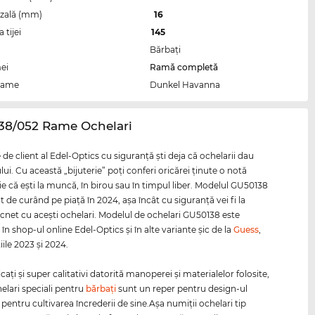
zală (mm)
16
tijei
145
Bărbaţi
ei
Ramă completă
rame
Dunkel Havanna
138/052 Rame Ochelari
e de client al Edel-Optics cu siguranţă şti deja că ochelarii dau
ului. Cu această „bijuterie” poţi conferi oricărei ţinute o notă
ie că eşti la muncă, în birou sau în timpul liber. Modelul GU50138
t de curând pe piaţă în 2024, aşa încât cu siguranţă vei fi la
ăcnet cu aceşti ochelari. Modelul de ochelari GU50138 este
 în shop-ul online Edel-Optics şi în alte variante şic de la
Guess
,
iile 2023 şi 2024.
ţi şi super calitativi datorită manoperei şi materialelor folosite,
helari speciali pentru
bărbaţi
sunt un reper pentru design-ul
 pentru cultivarea încrederii de sine.Aşa numiţii ochelari tip