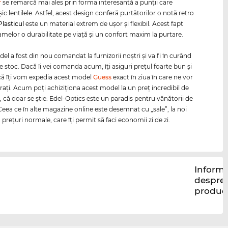
r
se remarcă mai ales prin forma interesantă a punţii care
ic lentilele. Astfel, acest design conferă purtătorilor o notă retro
Plasticul
este un material extrem de uşor şi flexibil. Acest fapt
amelor o durabilitate pe viaţă şi un confort maxim la purtare.
l a fost din nou comandat la furnizorii noştri şi va fi în curând
e stoc. Dacă îi vei comanda acum, îţi asiguri preţul foarte bun şi
că îţi vom expedia acest model
Guess
exact în ziua în care ne vor
vraţi. Acum poţi achiziţiona acest model la un preţ incredibil de
, că doar se ştie: Edel-Optics este un paradis pentru vânătorii de
 Ceea ce în alte magazine online este desemnat cu „sale”, la noi
reţuri normale, care îţi permit să faci economii zi de zi.
Informa
despre
produc