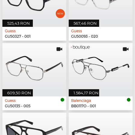
525,43 RON
567,46 RON
Guess
Guess
GU50327 - 001
GU50093 - 020
609,50 RON
1.584,17 RON
Guess
Balenciaga
GU50135 - 005
BB0117O - 001