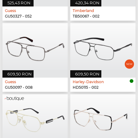
525,43 RON
420,34 RON
Guess
Timberland
GU50327 - 052
TB50067 - 002
609,50 RON
609,50 RON
Guess
Harley-Davidson
GU50097 - 008
HD50115 - 002