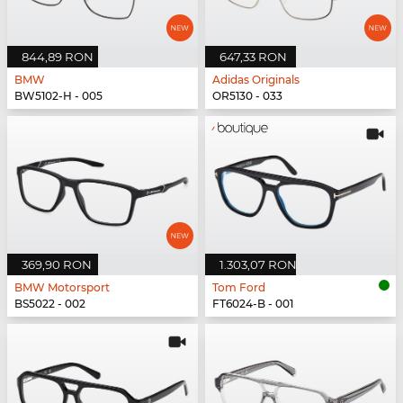
844,89 RON
647,33 RON
BMW
Adidas Originals
BW5102-H - 005
OR5130 - 033
369,90 RON
1.303,07 RON
BMW Motorsport
Tom Ford
BS5022 - 002
FT6024-B - 001