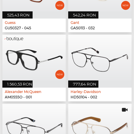
525,43 RON
542,24 RON
Guess
Gant
GU50327 - 045
GA50113 - 032
1.560,53 RON
777,64 RON
Alexander McQueen
Harley-Davidson
AM0555O - 001
HD50104 - 002