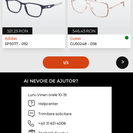
521,23 RON
546,45 RON
Adidas
Guess
SP5077 - 092
GU50248 - 058
›
1
/3
AI NEVOIE DE AJUTOR?
Luni-Vineri orele 10-19
Helpcenter
Trimitere solicitare
+40 31 631 4008