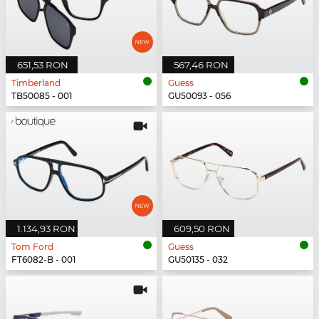
651,53 RON
567,46 RON
Timberland
Guess
TB50085 - 001
GU50093 - 056
1.134,93 RON
609,50 RON
Tom Ford
Guess
FT6082-B - 001
GU50135 - 032