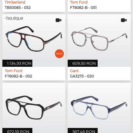
Timberland
Tom Ford
TB50085 - 052
FT6082-B - 051
1.134,93 RON
609,50 RON
Tom Ford
Gant
FT6082-B - 052
GA3275 - 020
672,55 RON
567,46 RON