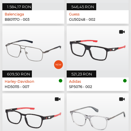
1.584,17 RON
546,45 RON
Balenciaga
Guess
BB0117O - 003
GU50248 - 002
609,50 RON
521,23 RON
Harley-Davidson
Adidas
HD50115 - 007
SP5076 - 002