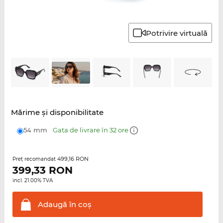
Potrivire virtuală
Mărime şi disponibilitate
54 mm
Gata de livrare în 32 ore
499,16 RON
Preţ recomandat
399,33
RON
incl. 21.00% TVA
Adaugă în
coş