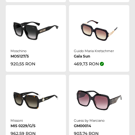
Moschino
Guido Maria Kretschmer
MOS127/S
Gala Sun
920,55 RON
469,73 RON
Missoni
Guess by Marciano
MIS 0229/G/S
GM00014
962,59 RON
903,74 RON