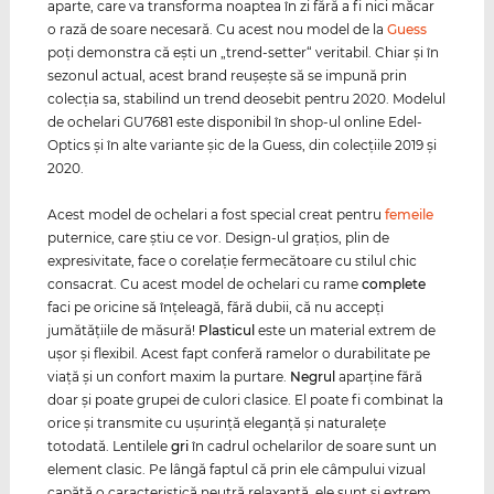
aparte, care va transforma noaptea în zi fără a fi nici măcar
o rază de soare necesară. Cu acest nou model de la
Guess
poţi demonstra că eşti un „trend-setter“ veritabil. Chiar şi în
sezonul actual, acest brand reuşeşte să se impună prin
colecţia sa, stabilind un trend deosebit pentru 2020. Modelul
de ochelari GU7681 este disponibil în shop-ul online Edel-
Optics şi în alte variante şic de la Guess, din colecţiile 2019 şi
2020.
Acest model de ochelari a fost special creat pentru
femeile
puternice, care ştiu ce vor. Design-ul graţios, plin de
expresivitate, face o corelaţie fermecătoare cu stilul chic
consacrat. Cu acest model de ochelari cu rame
complete
faci pe oricine să înţeleagă, fără dubii, că nu accepţi
jumătăţiile de măsură!
Plasticul
este un material extrem de
uşor şi flexibil. Acest fapt conferă ramelor o durabilitate pe
viaţă şi un confort maxim la purtare.
Negrul
aparţine fără
doar şi poate grupei de culori clasice. El poate fi combinat la
orice şi transmite cu uşurinţă eleganţă şi naturaleţe
totodată. Lentilele
gri
în cadrul ochelarilor de soare sunt un
element clasic. Pe lângă faptul că prin ele câmpului vizual
capătă o caracteristică neutră relaxantă, ele sunt şi extrem