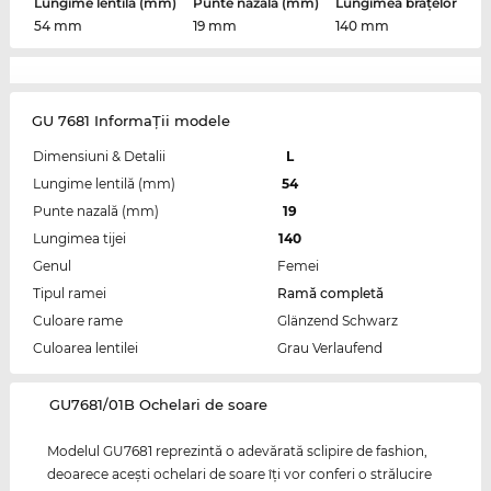
Lungime lentilă (mm)
Punte nazală (mm)
Lungimea brațelor
54 mm
19 mm
140 mm
GU 7681 InformaŢii modele
Dimensiuni & Detalii
L
Lungime lentilă (mm)
54
Punte nazală (mm)
19
Lungimea tijei
140
Genul
Femei
Tipul ramei
Ramă completă
Culoare rame
Glänzend Schwarz
Culoarea lentilei
Grau Verlaufend
‌GU7681/01B Ochelari de soare
Modelul GU7681 reprezintă o adevărată sclipire de fashion,
deoarece aceşti ochelari de soare îţi vor conferi o strălucire