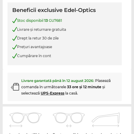
Beneficii exclusive Edel-Optics
Stoc disponibil
13
GU7681
Livrare şi returnare gratuita
Drept la retur 30 de zile
Preţuri avantajoase
Cumpărare în cont
Livrare garantată până în
12 august 2026
:
Plasează
comanda în următoarele
33 ore şi 12 minute
şi
selectează
UPS-Express
la casă.