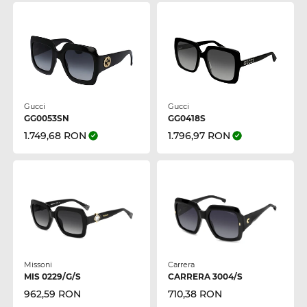
Gucci
Gucci
GG0053SN
GG0418S
1.749,68 RON
1.796,97 RON
Missoni
Carrera
MIS 0229/G/S
CARRERA 3004/S
962,59 RON
710,38 RON