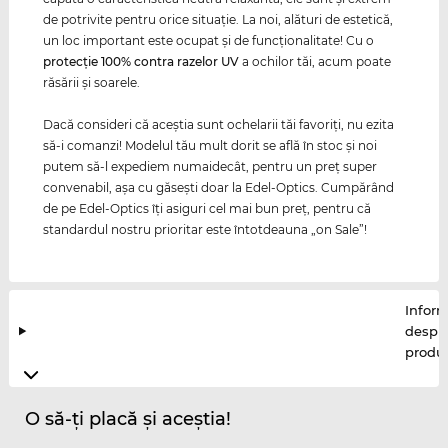
de potrivite pentru orice situaţie. La noi, alături de estetică,
un loc important este ocupat şi de funcţionalitate! Cu o
protecţie 100% contra razelor
UV
a ochilor tăi, acum poate
răsării şi soarele.
Dacă consideri că aceştia sunt ochelarii tăi favoriţi, nu ezita
să-i comanzi! Modelul tău mult dorit se află în stoc şi noi
putem să-l expediem numaidecât, pentru un preţ super
convenabil, aşa cu găseşti doar la Edel-Optics. Cumpărând
de pe Edel-Optics îţi asiguri cel mai bun preţ, pentru că
standardul nostru prioritar este întotdeauna „on Sale”!
Inform
despr
produ
O să-ți placă și aceștia!