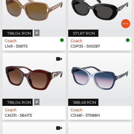
786,04 RON
P
571,67 RON
Coach
Coach
L149 - 5561T5
CDP35 - 500287
786,04 RON
P
588,48 RON
Coach
Coach
CAD31 - 5841T5
CD481 - 57088H