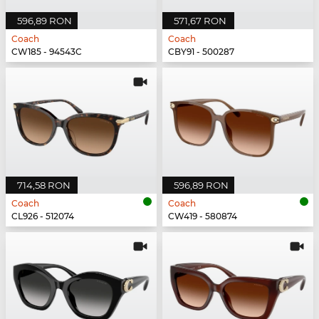
596,89 RON
571,67 RON
Coach
Coach
CW185 - 94543C
CBY91 - 500287
714,58 RON
596,89 RON
Coach
Coach
CL926 - 512074
CW419 - 580874