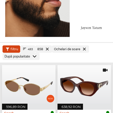
filtru
858
Ochelari de soare
493
596,89 RON
638,92 RON