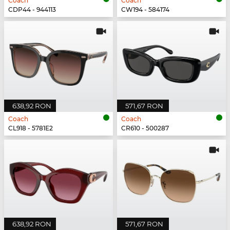
Coach
Coach
CDP44 - 944113
CW194 - 584174
638,92 RON
571,67 RON
Coach
Coach
CL918 - 5781E2
CR610 - 500287
638,92 RON
571,67 RON