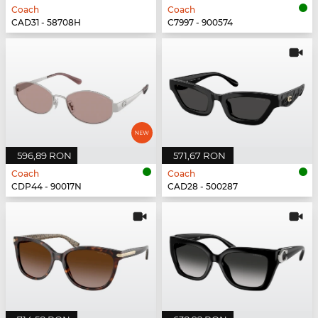
Coach
Coach
CAD31 - 58708H
C7997 - 900574
596,89 RON
571,67 RON
Coach
Coach
CDP44 - 90017N
CAD28 - 500287