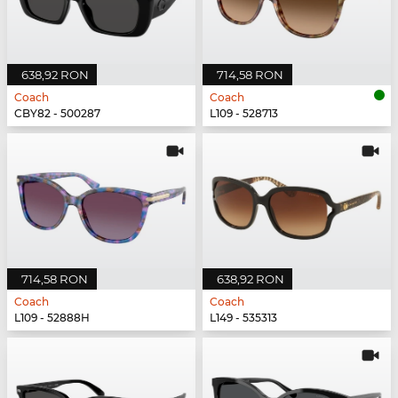
638,92 RON
714,58 RON
Coach
Coach
CBY82 - 500287
L109 - 528713
714,58 RON
638,92 RON
Coach
Coach
L109 - 52888H
L149 - 535313