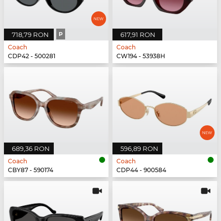
718,79 RON
P
617,91 RON
Coach
Coach
CDP42 - 500281
CW194 - 53938H
689,36 RON
596,89 RON
Coach
Coach
CBY87 - 590174
CDP44 - 900584