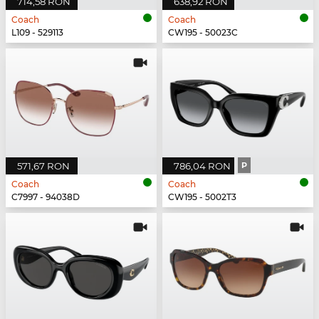
714,58 RON
638,92 RON
Coach
Coach
L109 - 529113
CW195 - 50023C
571,67 RON
786,04 RON
P
Coach
Coach
C7997 - 94038D
CW195 - 5002T3