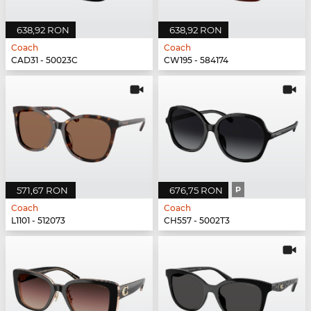
638,92 RON
638,92 RON
Coach
Coach
CAD31 - 50023C
CW195 - 584174
571,67 RON
676,75 RON
P
Coach
Coach
L1101 - 512073
CH557 - 5002T3