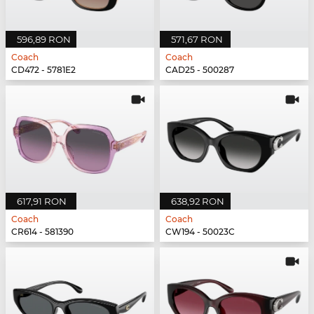
596,89 RON
571,67 RON
Coach
Coach
CD472 - 5781E2
CAD25 - 500287
617,91 RON
638,92 RON
Coach
Coach
CR614 - 581390
CW194 - 50023C