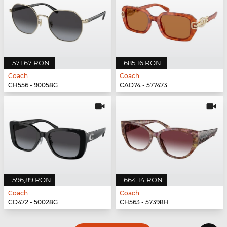
571,67 RON
685,16 RON
Coach
Coach
CH556 - 90058G
CAD74 - 577473
596,89 RON
664,14 RON
Coach
Coach
CD472 - 50028G
CH563 - 57398H