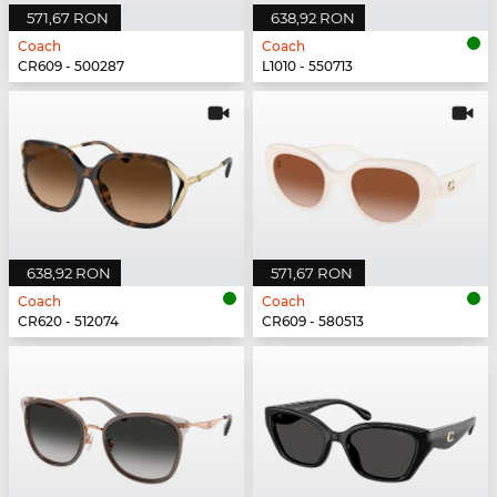
571,67 RON
638,92 RON
Coach
Coach
CR609 - 500287
L1010 - 550713
638,92 RON
571,67 RON
Coach
Coach
CR620 - 512074
CR609 - 580513