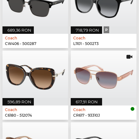
689,36 RON
718,79 RON
P
Coach
Coach
CW406 - 500287
L1101 - 5002T3
596,89 RON
617,91 RON
Coach
Coach
C6180 - 512074
CR617 - 93310J