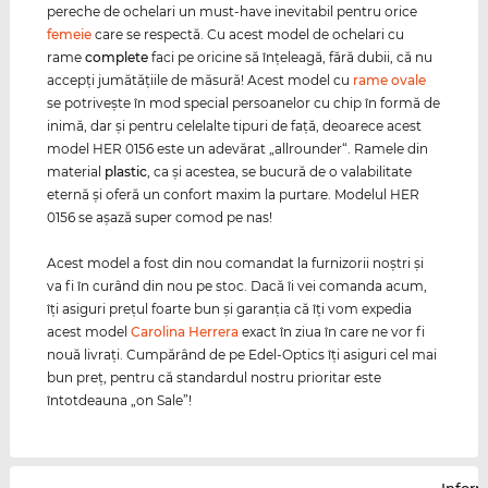
pereche de ochelari un must-have inevitabil pentru orice
femeie
care se respectă. Cu acest model de ochelari cu
rame
complete
faci pe oricine să înţeleagă, fără dubii, că nu
accepţi jumătăţiile de măsură! Acest model cu
rame ovale
se potriveşte în mod special persoanelor cu chip în formă de
inimă, dar şi pentru celelalte tipuri de faţă, deoarece acest
model HER 0156 este un adevărat „allrounder“. Ramele din
material
plastic
, ca şi acestea, se bucură de o valabilitate
eternă şi oferă un confort maxim la purtare. Modelul HER
0156 se aşază super comod pe nas!
Acest model a fost din nou comandat la furnizorii noştri şi
va fi în curând din nou pe stoc. Dacă îi vei comanda acum,
îţi asiguri preţul foarte bun şi garanţia că îţi vom expedia
acest model
Carolina Herrera
exact în ziua în care ne vor fi
nouă livraţi. Cumpărând de pe Edel-Optics îţi asiguri cel mai
bun preţ, pentru că standardul nostru prioritar este
întotdeauna „on Sale”!