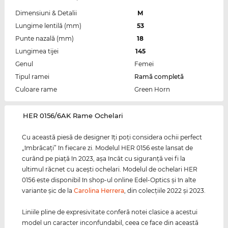
Dimensiuni & Detalii
M
Lungime lentilă (mm)
53
Punte nazală (mm)
18
Lungimea tijei
145
Genul
Femei
Tipul ramei
Ramă completă
Culoare rame
Green Horn
‌HER 0156/6AK Rame Ochelari
Cu această piesă de designer îţi poţi considera ochii perfect
„îmbrăcaţi” în fiecare zi. Modelul HER 0156 este lansat de
curând pe piaţă în 2023, aşa încât cu siguranţă vei fi la
ultimul răcnet cu aceşti ochelari. Modelul de ochelari HER
0156 este disponibil în shop-ul online Edel-Optics şi în alte
variante şic de la
Carolina Herrera
, din colecţiile 2022 şi 2023.
Liniile pline de expresivitate conferă notei clasice a acestui
model un caracter inconfundabil, ceea ce face din această