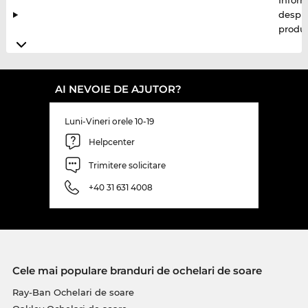
Inform
despr
produ
AI NEVOIE DE AJUTOR?
Luni-Vineri orele 10-19
Helpcenter
Trimitere solicitare
+40 31 631 4008
Cele mai populare branduri de ochelari de soare
Ray-Ban Ochelari de soare