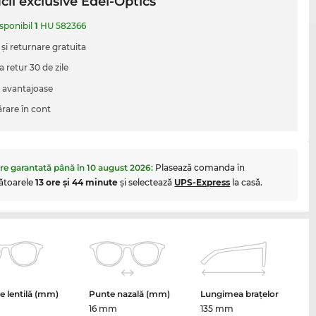
cii exclusive Edel-Optics
isponibil
1
HU 582366
 şi returnare gratuita
a retur 30 de zile
i avantajoase
are în cont
are garantată până în
10 august 2026
:
Plasează comanda în
ătoarele
13 ore şi 44 minute
şi selectează
UPS-Express
la casă.
 lentilă (mm)
Punte nazală (mm)
Lungimea brațelor
16 mm
135 mm