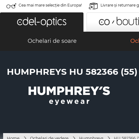
Cea mai mare selecție din Europa!
Livrare şi returnare 
Ochelari de soare
Och
HUMPHREYS HU 582366 (55)
Home
Ochelari de vedere
Humphreys
HU 582366 (