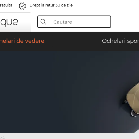
gratuita
Drept la retur 30 de zile
elari de vedere
Ochelari spor
55)