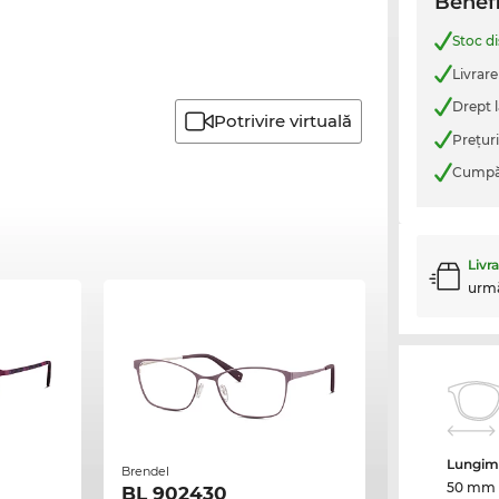
Benefi
Stoc d
Livrare
Drept l
Potrivire virtuală
Preţur
Cumpăr
Livr
urm
Lungime
Brendel
50 mm
BL 902430