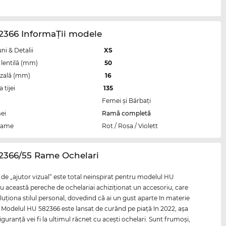
2366 InformaŢii modele
i & Detalii
XS
lentilă (mm)
50
zală (mm)
16
tijei
135
Femei şi Bărbaţi
ei
Ramă completă
rame
Rot / Rosa / Violett
82366/55 Rame Ochelari
de „ajutor vizual“ este total neinspirat pentru modelul HU
u această pereche de ochelariai achiziţionat un accesoriu, care
oluţiona stilul personal, dovedind că ai un gust aparte în materie
Modelul HU 582366 este lansat de curând pe piaţă în 2022, aşa
iguranţă vei fi la ultimul răcnet cu aceşti ochelari. Sunt frumoşi,