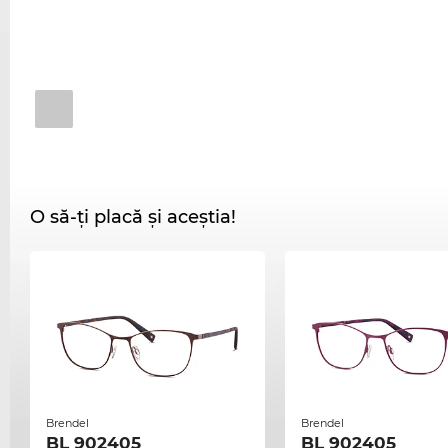
O să-ți placă și aceștia!
Brendel
Brendel
BL 902405
BL 902405