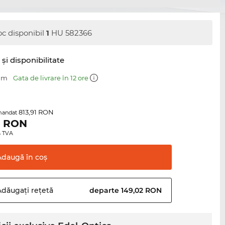
oc disponibil
1
HU 582366
şi disponibilitate
 mm
Gata de livrare în 12 ore
813,91 RON
mandat
2
RON
0% TVA
Adaugă în
coş
Adăugați
rețetă
departe 149,02 RON