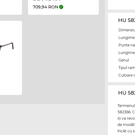
709,94 RON
HU 58
Dimensiun
Lungime 
Punte na
Lungimea 
Genul
Tipul ram
Culoare 
‌HU 5
Termenul 
582366. C
iţi va rev
de modă! 
încât cu s