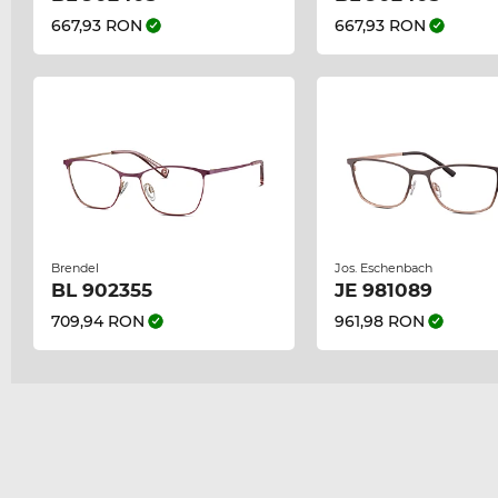
667,93 RON
667,93 RON
Brendel
Jos. Eschenbach
BL 902355
JE 981089
709,94 RON
961,98 RON