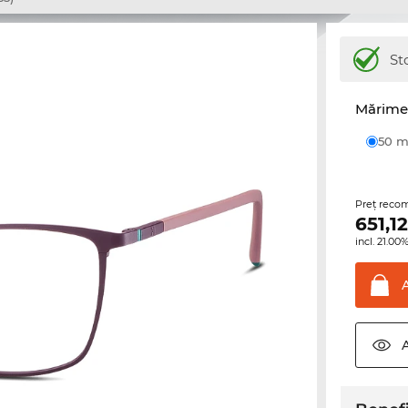
St
Mărime 
50
Preţ reco
651,1
incl. 21.0