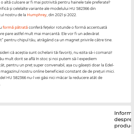
 o altă culoare ar fi mai potrivită pentru hainele tale preferate?
rifică şi celelalte variante ale modelului HU 582366 din
ul nostru de la
Humphrey
, din 2021 şi 2022.
cu
formă pătrată
conferă feţelor rotunde o formă accentuată
care pare astfel mult mai marcantă. Ele vor fi un adevărat
t” pentru chipul tău, atrăgând ca un magnet privirile către tine.
deri că aceştia sunt ochelarii tăi favoriţi, nu ezita să-i comanzi!
ău mult dorit se află în stoc şi noi putem să-l expediem
t, pentru un preţ super convenabil, aşa cu găseşti doar la Edel-
n magazinul nostru online beneficiezi constant de de preţuri mici.
el HU 582366 nu-l vei găsi nici măcar la reducere atât de
.
Informa
despre
produc