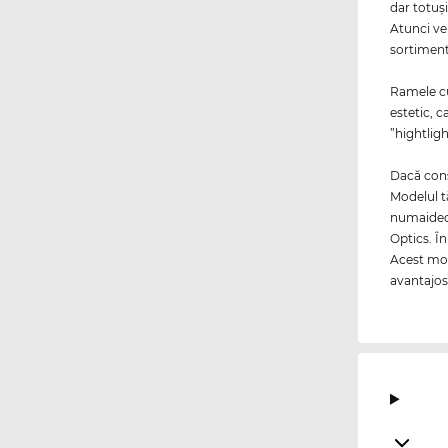
dar totuşi
Atunci ve
sortiment
Ramele 
estetic, 
”hightligh
Dacă consi
Modelul t
numaidecâ
Optics. Î
Acest mod
avantajos