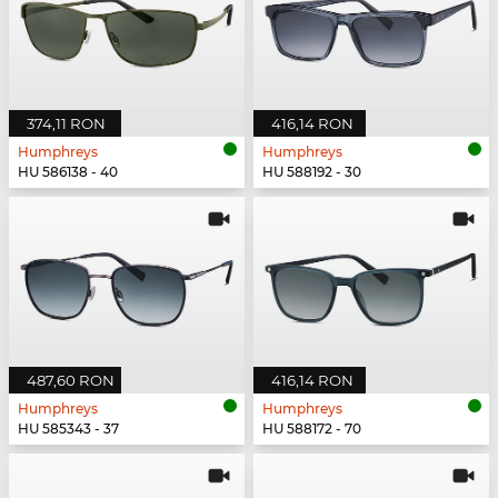
374,11 RON
416,14 RON
Humphreys
Humphreys
HU 586138 - 40
HU 588192 - 30
487,60 RON
416,14 RON
Humphreys
Humphreys
HU 585343 - 37
HU 588172 - 70