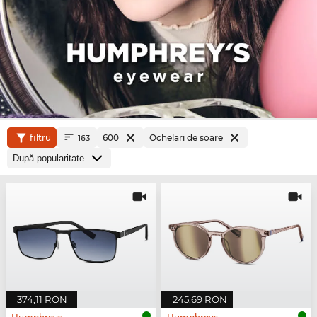
filtru
600
Ochelari de soare
163
374,11 RON
245,69 RON