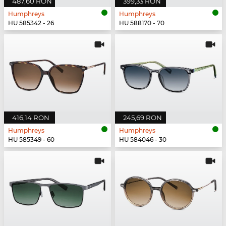
487,60 RON
399,33 RON
Humphreys
Humphreys
HU 585342 - 26
HU 588170 - 70
416,14 RON
245,69 RON
Humphreys
Humphreys
HU 585349 - 60
HU 584046 - 30