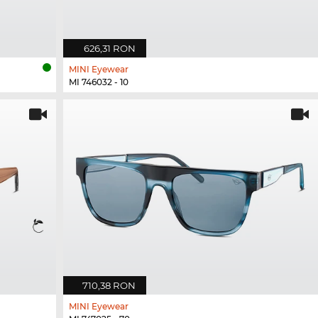
626,31 RON
MINI Eyewear
MI 746032 - 10
710,38 RON
MINI Eyewear