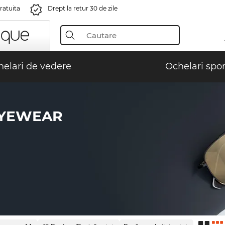
gratuita
Drept la retur 30 de zile
elari de vedere
Ochelari spor
EYEWEAR