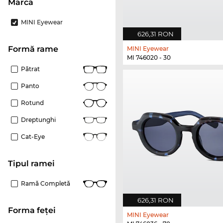
marca
MINI Eyewear
626,31 RON
Formă rame
MINI Eyewear
MI 746020 - 30
Pătrat
Panto
Rotund
Dreptunghi
Cat-Eye
Tipul ramei
Ramă Completă
626,31 RON
Forma feței
MINI Eyewear