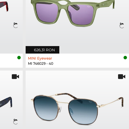
626,31 RON
MINI Eyewear
MI 746029 - 40