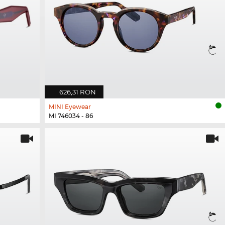
626,31 RON
MINI Eyewear
MI 746034 - 86