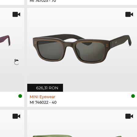
MI 747025 - 70
626,31 RON
MINI Eyewear
MI 746022 - 40