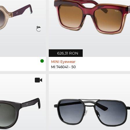
626,31 RON
MINI Eyewear
MI 746041 - 50