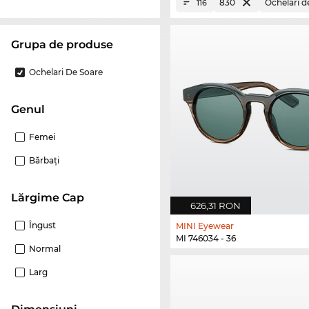
830
Ochelari d
116
Grupa de produse
Ochelari De Soare
Genul
Femei
Bărbaţi
Lărgime Cap
626,31 RON
Îngust
MINI Eyewear
MI 746034 - 36
Normal
Larg