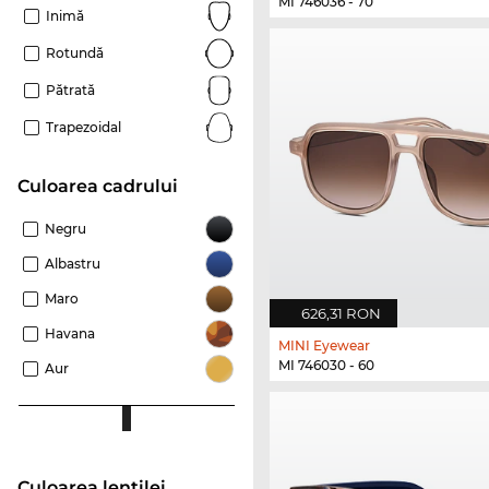
MI 746036 - 70
Inimă
Rotundă
Pătrată
Trapezoidal
Culoarea cadrului
Negru
Albastru
Maro
626,31 RON
Havana
MINI Eyewear
MI 746030 - 60
Aur
Culoarea lentilei