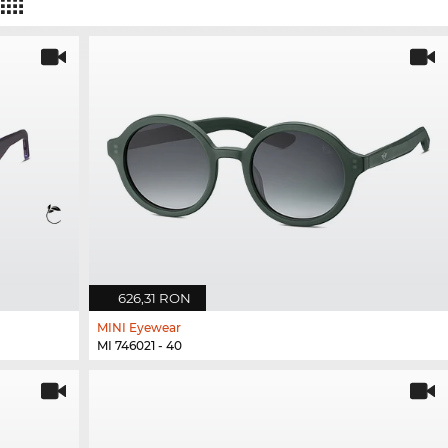
626,31 RON
MINI Eyewear
MI 746021 - 40