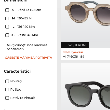
dimensiuni
S
Până La 130 Mm
M
130–135 Mm
L
136–140 Mm
XL
Peste 140 Mm
626,31 RON
Nu-ți cunoști încă mărimea
ochelarilor?
MINI Eyewear
MI 746036 - 84
GĂSEȘTE MĂRIMEA POTRIVITĂ
Caracteristici
Noutăţi
Pe Stoc
Potrivire Virtuală