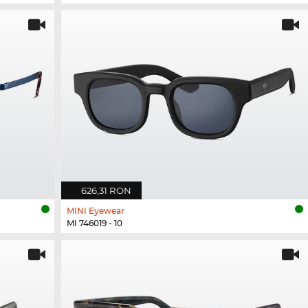
626,31 RON
MINI Eyewear
MI 746019 - 10