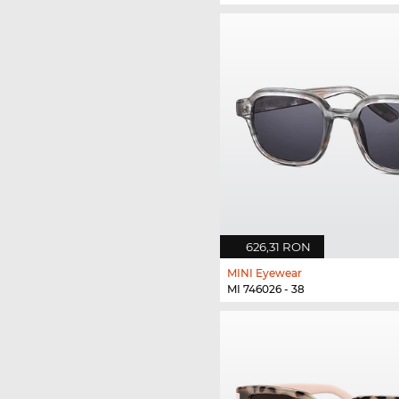
626,31 RON
MINI Eyewear
MI 746026 - 38