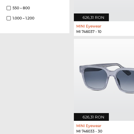
550 – 800
626,31 RON
1.000 – 1.200
MINI Eyewear
MI 746037 - 10
626,31 RON
MINI Eyewear
MI 746033 - 30