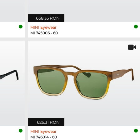
668,35 RON
MINI Eyewear
MI 745006 - 60
626,31 RON
MINI Eyewear
MI 746014 - 60