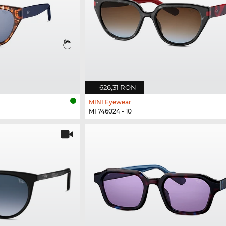
626,31 RON
MINI Eyewear
MI 746024 - 10