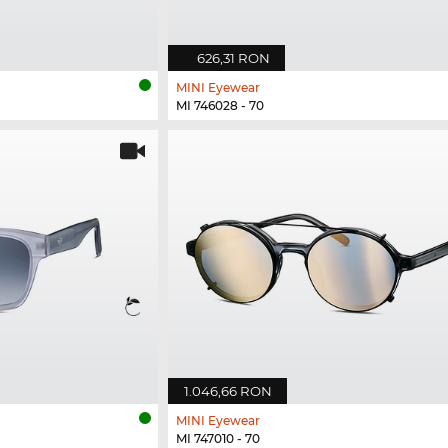
626,31 RON
MINI Eyewear
MI 746028 - 70
1.046,66 RON
MINI Eyewear
MI 747010 - 70