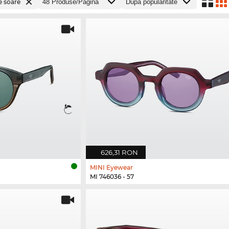
e soare
626,31 RON
MINI Eyewear
MI 746036 - 57