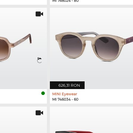
MI 746024 - 80
626,31 RON
MINI Eyewear
MI 746034 - 60