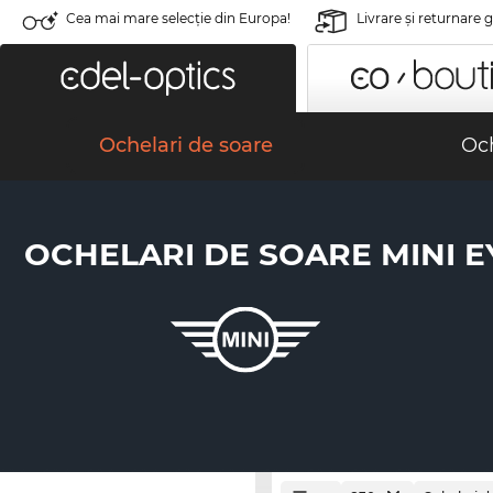
Cea mai mare selecție din Europa!
Livrare şi returnare 
Ochelari de soare
Och
OCHELARI DE SOARE MINI 