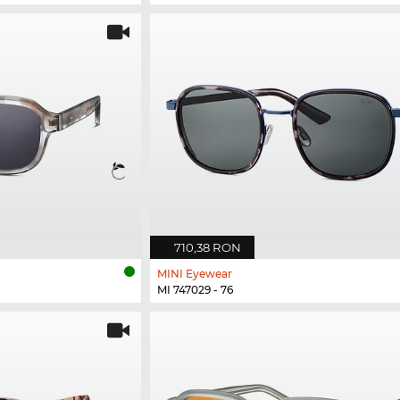
710,38 RON
MINI Eyewear
MI 747029 - 76