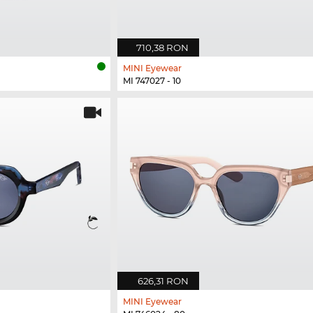
710,38 RON
MINI Eyewear
MI 747027 - 10
626,31 RON
MINI Eyewear