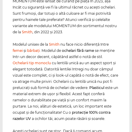
MOMENTUM este lansat de curând pe piaţă în 2023, aşa
încât cu siguranţă vei fi la ultimul răcnet cu aceşti ochelari.
Sunt frumoşi, dar totuşi o altă culoare ar fi mai potrivită
pentru hainele tale preferate? Atunci verifică şi celelalte
variante ale modelului MOMENTUM din sortimentul nostru
de la
Smith
, din 2022 şi 2023.
Modelul unisex de la
Smith
nu face nicio diferenţă între
femei
şi
bărbaţi
. Modelul de
ochelari fără rame
se menţine
într-un decor decent, căpătând astfel o notă de stil.
Ochelarii tip monoclu
cu lentilă unică au un aspect sport şi
elegant totodată. Datorită lentilei întregi nu doar câmpul
vizual este complet, ci şi look-ul capătă o notă de efect, care
va atrage multe priviri. Ochelarii cu lentilă unică nu pot fi
prelucraţi sub formă de ochelari de vedere.
Plasticul
este un
material extrem de uşor şi flexibil. Acest fapt conferă
ramelor o durabilitate pe viaţă şi un confort maxim la
purtare. La noi, alături de estetică, un loc important este
ocupat şi de funcţionalitate! Cu o
protecţie 100% contra
razelor
UV
a ochilor tăi, acum poate răsării şi soarele.
Aceşti ochelari sunt pe stoc. Dacă îi comanzi acum,