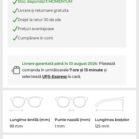
Stoc disponibil
1
MOMENTUM
Livrare şi returnare gratuita
Drept la retur 30 de zile
Preţuri avantajoase
Cumpărare în cont
Livrare garantată până în
10 august 2026
:
Plasează
comanda în următoarele
7 ore şi 13 minute
şi
selectează
UPS-Express
la casă.
Lungime lentilă (mm)
Punte nazală (mm)
Lungimea brațelor
99 mm
1 mm
125 mm