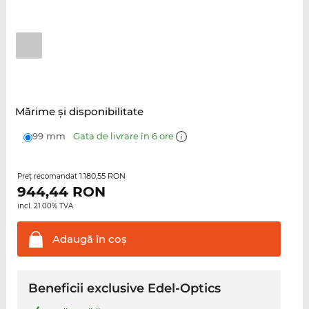
Mărime şi disponibilitate
99 mm
Gata de livrare în 6 ore
1.180,55 RON
Preţ recomandat
944,44
RON
incl. 21.00% TVA
Adaugă în
coş
Beneficii exclusive Edel-Optics