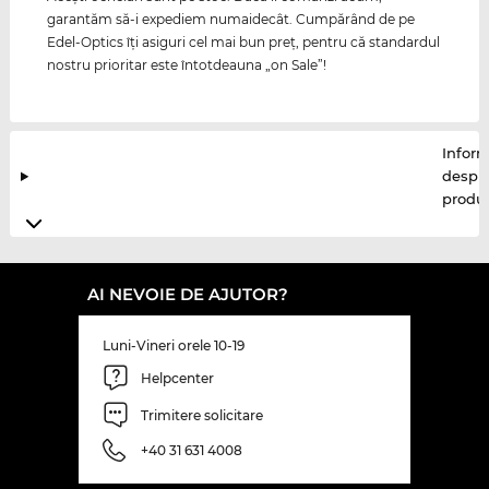
garantăm să-i expediem numaidecât. Cumpărând de pe
Edel-Optics îţi asiguri cel mai bun preţ, pentru că standardul
nostru prioritar este întotdeauna „on Sale”!
Inform
despr
produ
AI NEVOIE DE AJUTOR?
Luni-Vineri orele 10-19
Helpcenter
Trimitere solicitare
+40 31 631 4008