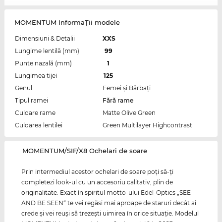
MOMENTUM InformaŢii modele
Dimensiuni & Detalii
XXS
Lungime lentilă (mm)
99
Punte nazală (mm)
1
Lungimea tijei
125
Genul
Femei şi Bărbaţi
Tipul ramei
Fără rame
Culoare rame
Matte Olive Green
Culoarea lentilei
Green Multilayer Highcontrast
‌MOMENTUM/SIF/X8 Ochelari de soare
Prin intermediul acestor ochelari de soare poţi să-ţi
completezi look-ul cu un accesoriu calitativ, plin de
originalitate. Exact în spiritul motto-ului Edel-Optics „SEE
AND BE SEEN“ te vei regăsi mai aproape de staruri decât ai
crede şi vei reuşi să trezeşti uimirea în orice situaţie. Modelul