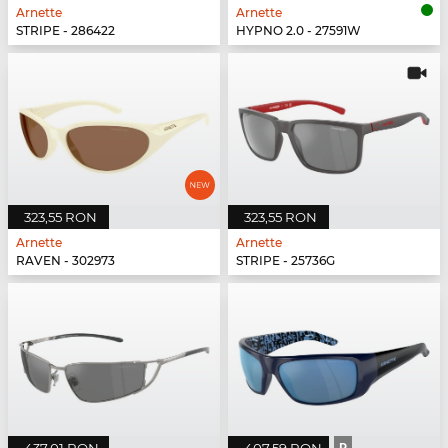
Arnette
Arnette
STRIPE - 286422
HYPNO 2.0 - 27591W
323,55 RON
323,55 RON
Arnette
Arnette
RAVEN - 302973
STRIPE - 25736G
P