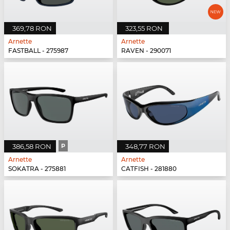
369,78 RON
323,55 RON
Arnette
Arnette
FASTBALL - 275987
RAVEN - 290071
386,58 RON
P
348,77 RON
Arnette
Arnette
SOKATRA - 275881
CATFISH - 281880