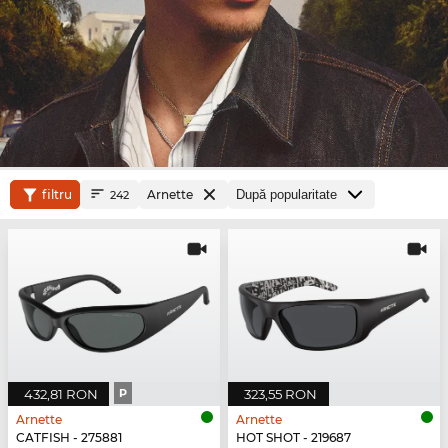
filtru
Arnette
242
432,81 RON
P
323,55 RON
Arnette
Arnette
CATFISH - 275881
HOT SHOT - 219687