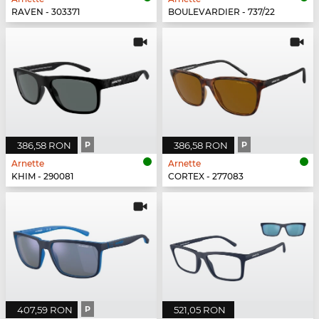
RAVEN - 303371
BOULEVARDIER - 737/22
386,58 RON
P
386,58 RON
P
Arnette
Arnette
KHIM - 290081
CORTEX - 277083
407,59 RON
P
521,05 RON