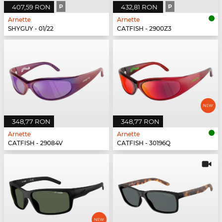
407,59 RON
P
432,81 RON
P
Arnette
Arnette
SHYGUY - 01/22
CATFISH - 2900Z3
348,77 RON
348,77 RON
Arnette
Arnette
CATFISH - 29084V
CATFISH - 30196Q