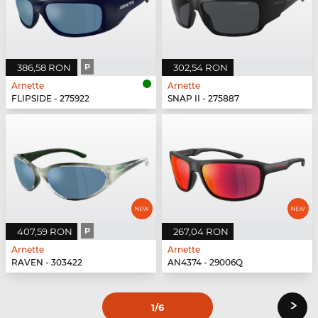
386,58 RON
P
302,54 RON
Arnette
Arnette
FLIPSIDE - 275922
SNAP II - 275887
407,59 RON
P
267,04 RON
Arnette
Arnette
RAVEN - 303422
AN4374 - 29006Q
›
1
/6