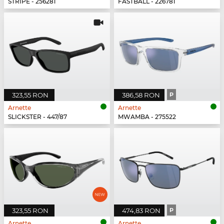
STRIPE - 256281
FASTBALL - 226781
323,55 RON
386,58 RON
P
Arnette
Arnette
SLICKSTER - 447/87
MWAMBA - 275522
323,55 RON
474,83 RON
P
Arnette
Arnette