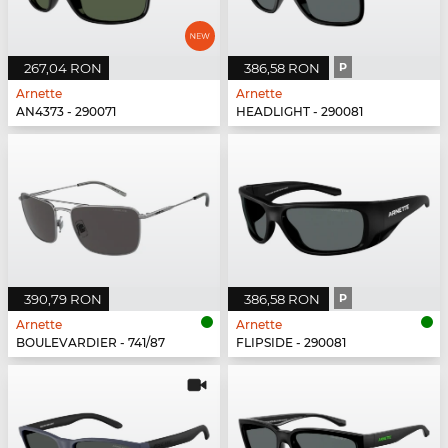
267,04 RON
386,58 RON
P
Arnette
Arnette
AN4373 - 290071
HEADLIGHT - 290081
390,79 RON
386,58 RON
P
Arnette
Arnette
BOULEVARDIER - 741/87
FLIPSIDE - 290081