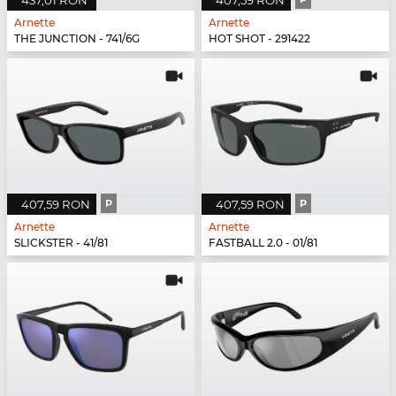
437,01 RON
407,59 RON
Arnette
Arnette
THE JUNCTION - 741/6G
HOT SHOT - 291422
407,59 RON
P
407,59 RON
P
Arnette
Arnette
SLICKSTER - 41/81
FASTBALL 2.0 - 01/81