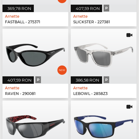
369,78 RON
407,59 RON
P
Arnette
Arnette
FASTBALL - 275371
SLICKSTER - 227381
407,59 RON
P
386,58 RON
P
Arnette
Arnette
RAVEN - 290081
LEBOWL - 2858Z3