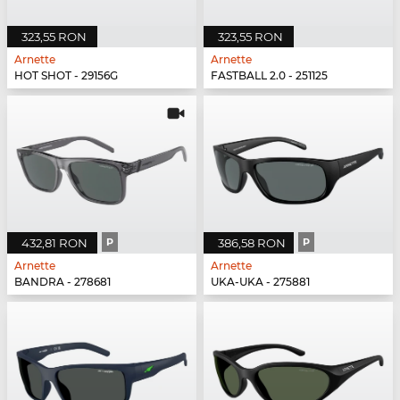
323,55 RON
323,55 RON
Arnette
Arnette
HOT SHOT - 29156G
FASTBALL 2.0 - 251125
432,81 RON
P
386,58 RON
P
Arnette
Arnette
BANDRA - 278681
UKA-UKA - 275881