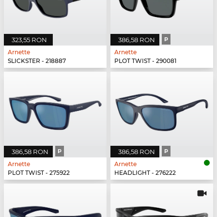
323,55 RON
386,58 RON
P
Arnette
Arnette
SLICKSTER - 218887
PLOT TWIST - 290081
386,58 RON
P
386,58 RON
P
Arnette
Arnette
PLOT TWIST - 275922
HEADLIGHT - 276222