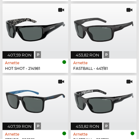
407,59 RON
P
453,82 RON
P
Arnette
Arnette
HOT SHOT - 214981
FASTBALL - 447/81
407,59 RON
P
453,82 RON
P
Arnette
Arnette