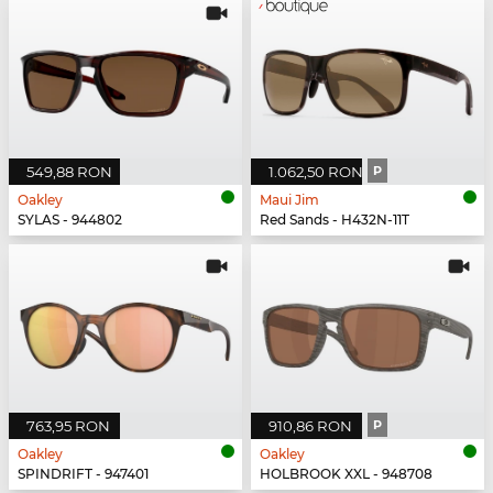
549,88 RON
1.062,50 RON
P
Oakley
Maui Jim
SYLAS - 944802
Red Sands - H432N-11T
763,95 RON
910,86 RON
P
Oakley
Oakley
SPINDRIFT - 947401
HOLBROOK XXL - 948708