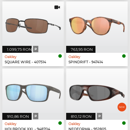
1.099,75 RON
P
763,95 RON
Oakley
Oakley
SQUARE WIRE - 407514
SPINDRIFT - 947414
910,86 RON
P
810,12 RON
P
Oakley
Oakley
HOLBROOK XXL - 948704
NEOFORMA - 952805