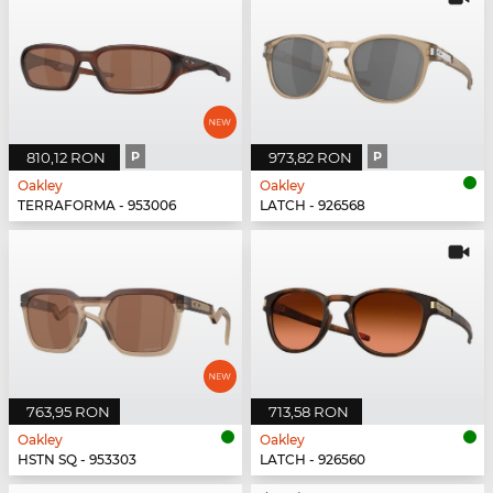
810,12 RON
P
973,82 RON
P
Oakley
Oakley
TERRAFORMA - 953006
LATCH - 926568
763,95 RON
713,58 RON
Oakley
Oakley
HSTN SQ - 953303
LATCH - 926560