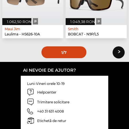
1.062,50 RON
P
1.049,38 RON
P
Maui Jim
Smith
Laulima - HS626-10A
BOBCAT - N9P/L5
›
1
/7
AI NEVOIE DE AJUTOR?
Luni-Vineri orele 10-19
Helpcenter
Trimitere solicitare
+40 31 631 4008
Etichetă de retur