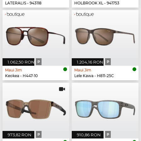
LATERALIS - 943118
HOLBROOK XL - 941753
1.062,50 RON
P
1.204,16 RON
P
Maui Jim
Maui Jim
Keokea - H447-10
Lele Kawa - H811-25C
973,82 RON
P
910,86 RON
P