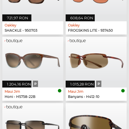
721,97 RON
608,64 RON
Oakley
Oakley
SHACKLE - 950703
FROGSKINS LITE - 937450
1.204,16 RON
P
1.015,28 RON
P
Maui Jim
Maui Jim
Honi - HS758-22B
Banyans - H412-10