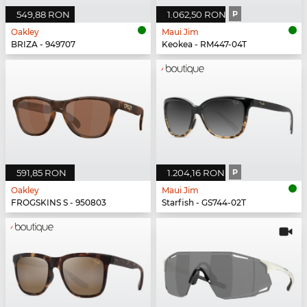
549,88 RON
1.062,50 RON
P
Oakley
Maui Jim
BRIZA - 949707
Keokea - RM447-04T
591,85 RON
1.204,16 RON
P
Oakley
Maui Jim
FROGSKINS S - 950803
Starfish - GS744-02T