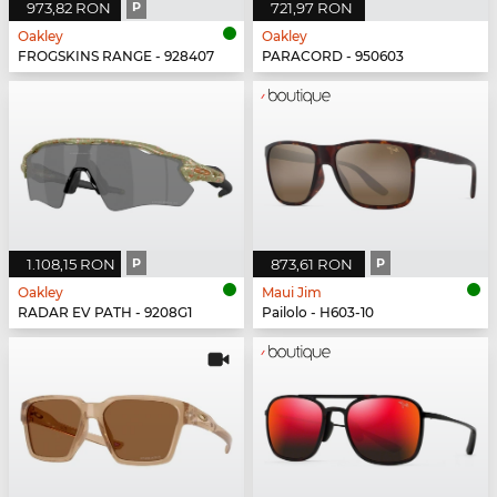
973,82 RON
P
721,97 RON
Oakley
Oakley
FROGSKINS RANGE - 928407
PARACORD - 950603
1.108,15 RON
P
873,61 RON
P
Oakley
Maui Jim
RADAR EV PATH - 9208G1
Pailolo - H603-10