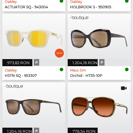
Oakley
Oakley
ACTUATOR SQ - 943004
HOLBROOK S - 950905
973,82 RON
P
1.204,16 RON
P
Oakley
Maui Jim
HSTN SQ - 953307
Orchid - H735-10P
1.204,16 RON
P
776,54 RON