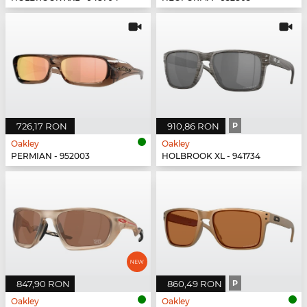
726,17 RON
910,86 RON
P
Oakley
Oakley
PERMIAN - 952003
HOLBROOK XL - 941734
847,90 RON
860,49 RON
P
Oakley
Oakley