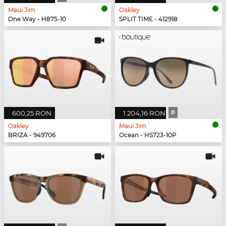
Maui Jim
Oakley
One Way - H875-10
SPLIT TIME - 412918
600,25 RON
1.204,16 RON
P
Oakley
Maui Jim
BRIZA - 949706
Ocean - HS723-10P