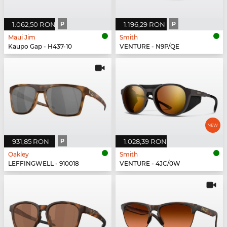
1.062,50 RON
P
1.196,29 RON
P
Maui Jim
Smith
Kaupo Gap - H437-10
VENTURE - N9P/QE
931,85 RON
P
1.028,39 RON
Oakley
Smith
LEFFINGWELL - 910018
VENTURE - 4JC/0W