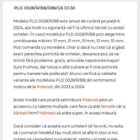
‌PLD 0028/R/BB/086/G6 D1.50
Modelul PLD 0028/R/BB este lansat de curând pe piaţă în
2024, aşa încât cu siguranţă vei fi la ultimul răcnet cu aceşti
ochelari. În cazul modelului PLD 0028/R/BB poţi alege între
următoarele mărimi: 51 mm, 51 mm, 51 mm, 51 mm, 51 mm.
Poţi comanda cu încredere, chiar şi dacă nu crezi că ai găsit
exact perechea potrivită de ochelari, deoarece poţi să ne
trimiţi fără probleme, gratis, articolele nepotrivite înapoi!
Sunt frumoşi, dar totuşi o altă culoare ar fi mai potrivită
pentru hainele tale preferate? Atunci verifică şi celelalte
variante ale modelului PLD 0028/R/BB din sortimentul
nostru de la
Polaroid
, din 2023 şi 2024.
Acest model care poartă semnătura
Polaroid
este un
accesoriu cu talente multiple, care face ca atât
femeile
cât şi
bărbaţii
.html">
bărbaţii
să arăte super, în aceaşi măsură.
Dacă consideri că aceştia sunt ochelarii tăi favoriţi, nu ezita
să-i comanzi! Modelul tău mult dorit se află în stoc şi noi
putem să-l expediem numaidecât, pentru un preţ super