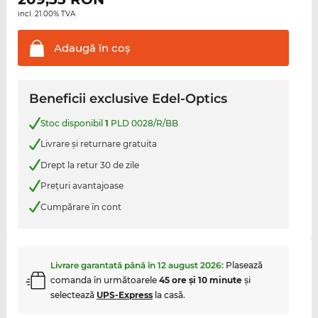
incl. 21.00% TVA
Adaugă în
coş
Beneficii exclusive Edel-Optics
Stoc disponibil
1
PLD 0028/R/BB
Livrare şi returnare gratuita
Drept la retur 30 de zile
Preţuri avantajoase
Cumpărare în cont
Livrare garantată până în
12 august 2026
:
Plasează
comanda în următoarele
45 ore şi 10 minute
şi
selectează
UPS-Express
la casă.