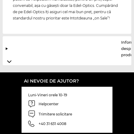
convenabil, aşa cu găseşti doar la Edel-Optics. Cumpărând
de pe Edel-Optics îţi asiguri cel mai bun preţ, pentru că
standardul nostru prioritar este întotdeauna „on Sale”!
Inform
despr
produ
AI NEVOIE DE AJUTOR?
Luni-Vineri orele 10-19
Helpcenter
Trimitere solicitare
+40 31 631 4008