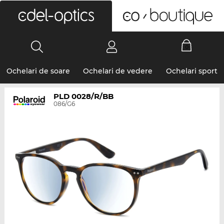
0
Ochelari de soare
Ochelari de vedere
Ochelari sport
PLD 0028/R/BB
086/G6