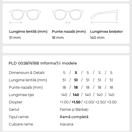
Lungime lentilă (mm)
Punte nazală (mm)
Lungimea brațelor
51 mm
18 mm
140 mm
PLD 0028/R/BB InformaŢii modele
Dimensiuni & Detalii
S
/
S
/
S
/
S
/
S
Lungime lentilă (mm)
51
/
51
/
51
/
51
/
51
Punte nazală (mm)
18
/
18
/
18
/
18
/
18
Lungimea tijei
140
/
140
/
140
/
140
/
140
Diopter
+1.00
/
+1.50
/
+2.00
/
+2.50
/
+3.00
Genul
Femei şi Bărbaţi
Tipul ramei
Ramă completă
Culoare rame
Havana