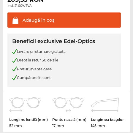
incl. 21.00% TVA
Adaugă în
coş
Beneficii exclusive Edel-Optics
Livrare şi returnare gratuita
Drept la retur 30 de zile
Preţuri avantajoase
Cumpărare în cont
Lungime lentilă (mm)
Punte nazală (mm)
Lungimea brațelor
52 mm
17 mm
145 mm