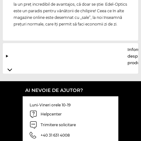
la un preţ incredibil de avantajos, că doar se ştie: Edel-Optics
este un paradis pentru vânătorii de chilipire! Ceea ce în alte
magazine online este desemnat cu „sale”, la noi înseamnă
preţuri normale, care îţi permit să faci economii zi de zi.
Inform
despr
produ
AI NEVOIE DE AJUTOR?
Luni-Vineri orele 10-19
Helpcenter
Trimitere solicitare
+40 31 631 4008