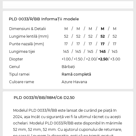
PLD 0033/R/BB InformaŢii modele
Dimensiuni & Detalii
M
/
M
/
M
/
M
/
M
Lungime lentilă (mm)
52
/
52
/
52
/
52
/
52
Punte nazală (mm)
17
/
17
/
17
/
17
/
17
Lungimea tijei
145
/
145
/
145
/
145
/
145
Diopter
+1.00
/
+1.50
/
+2.00
/
+2.50
/
+3.00
Genul
Bărbaţi
Tipul ramei
Ramă completă
Culoare rame
Azure Havana
‌PLD 0033/R/BB/R8M/G6 D2.50
Modelul PLD 0033/R/BB este lansat de curând pe piaţă în
2024, aşa încât cu siguranţă vei fi la ultimul răcnet cu aceşti
ochelari. Modelul PLD 0033/R/BB este disponibil în mărimile
52 mm, 52 mm, 52 mm. Cu ajutorul cuponului de returnare,
pe care ţi-l punem la dispoziţie, poţi să ne trimiţi gratuit