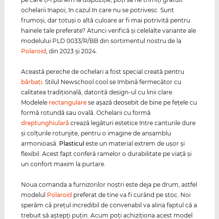
ochelarii înapoi, în cazul în care nu se potrivesc. Sunt
frumoşi, dar totuşi o altă culoare ar fi mai potrivită pentru
hainele tale preferate? Atunci verifică şi celelalte variante ale
modelului PLD 0033/R/BB din sortimentul nostru de la
Polaroid
, din 2023 şi 2024.
Această pereche de ochelari a fost special creată pentru
bărbaţi
. Stilul Newschool cool se îmbină fermecător cu
calitatea tradiţională, datorită design-ul cu linii clare.
Modelele
rectangulare
se aşază deosebit de bine pe feţele cu
formă rotundă sau ovală. Ochelarii cu formă
dreptunghiulară
crează legături estetice între canturile dure
şi colţurile rotunjite, pentru o imagine de ansamblu
armonioasă.
Plasticul
este un material extrem de uşor şi
flexibil. Acest fapt conferă ramelor o durabilitate pe viaţă şi
un confort maxim la purtare.
Noua comanda a furnizorilor noştri este deja pe drum, astfel
modelul
Polaroid
preferat de tine va fi curând pe stoc. Noi
sperăm că preţul incredibil de convenabil va alina faptul că a
trebuit să aştepţi puţin. Acum poţi achiziţiona acest model