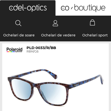
0
Ochelari de soare
Ochelari de vedere
Ochelari sport
PLD 0033/R/BB
R8M/G6