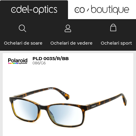
0
Ochelari de soare
Ochelari de vedere
Ochelari sport
PLD 0035/R/BB
086/G6