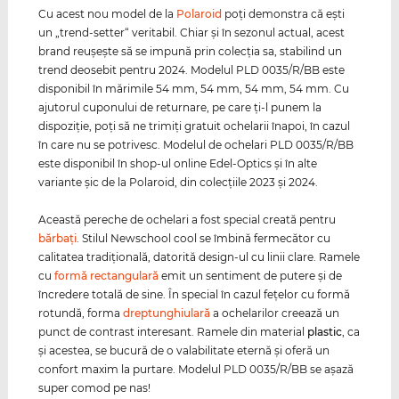
Cu acest nou model de la
Polaroid
poţi demonstra că eşti
un „trend-setter“ veritabil. Chiar şi în sezonul actual, acest
brand reuşeşte să se impună prin colecţia sa, stabilind un
trend deosebit pentru 2024. Modelul PLD 0035/R/BB este
disponibil în mărimile 54 mm, 54 mm, 54 mm, 54 mm. Cu
ajutorul cuponului de returnare, pe care ţi-l punem la
dispoziţie, poţi să ne trimiţi gratuit ochelarii înapoi, în cazul
în care nu se potrivesc. Modelul de ochelari PLD 0035/R/BB
este disponibil în shop-ul online Edel-Optics şi în alte
variante şic de la Polaroid, din colecţiile 2023 şi 2024.
Această pereche de ochelari a fost special creată pentru
bărbaţi
. Stilul Newschool cool se îmbină fermecător cu
calitatea tradiţională, datorită design-ul cu linii clare. Ramele
cu
formă rectangulară
emit un sentiment de putere şi de
încredere totală de sine. În special în cazul feţelor cu formă
rotundă, forma
dreptunghiulară
a ochelarilor creează un
punct de contrast interesant. Ramele din material
plastic
, ca
şi acestea, se bucură de o valabilitate eternă şi oferă un
confort maxim la purtare. Modelul PLD 0035/R/BB se aşază
super comod pe nas!