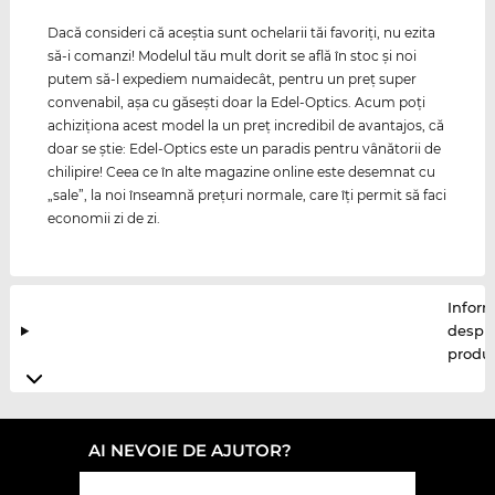
Dacă consideri că aceştia sunt ochelarii tăi favoriţi, nu ezita
să-i comanzi! Modelul tău mult dorit se află în stoc şi noi
putem să-l expediem numaidecât, pentru un preţ super
convenabil, aşa cu găseşti doar la Edel-Optics. Acum poţi
achiziţiona acest model la un preţ incredibil de avantajos, că
doar se ştie: Edel-Optics este un paradis pentru vânătorii de
chilipire! Ceea ce în alte magazine online este desemnat cu
„sale”, la noi înseamnă preţuri normale, care îţi permit să faci
economii zi de zi.
Inform
despr
produ
AI NEVOIE DE AJUTOR?