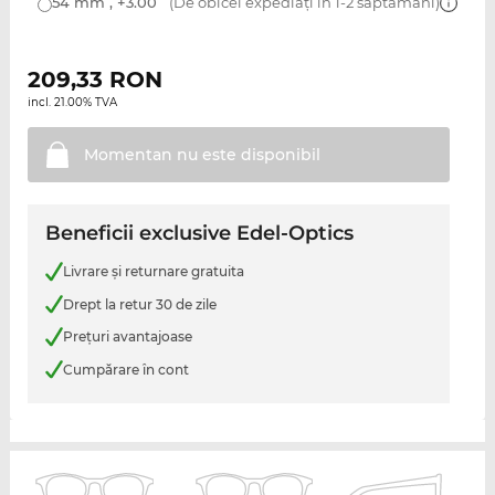
54 mm , +3.00
(De obicei expediați în 1-2 săptămâni)
209,33
RON
incl. 21.00% TVA
Momentan nu este
disponibil
Beneficii exclusive Edel-Optics
Livrare şi returnare gratuita
Drept la retur 30 de zile
Preţuri avantajoase
Cumpărare în cont