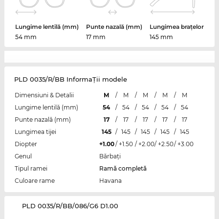
Lungime lentilă (mm)
Punte nazală (mm)
Lungimea brațelor
54 mm
17 mm
145 mm
PLD 0035/R/BB InformaŢii modele
Dimensiuni & Detalii
M
/
M
/
M
/
M
/
M
Lungime lentilă (mm)
54
/
54
/
54
/
54
/
54
Punte nazală (mm)
17
/
17
/
17
/
17
/
17
Lungimea tijei
145
/
145
/
145
/
145
/
145
Diopter
+1.00
/
+1.50
/
+2.00
/
+2.50
/
+3.00
Genul
Bărbaţi
Tipul ramei
Ramă completă
Culoare rame
Havana
‌PLD 0035/R/BB/086/G6 D1.00