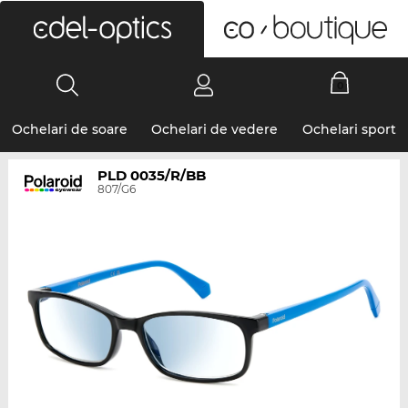
0
Ochelari de soare
Ochelari de vedere
Ochelari sport
PLD 0035/R/BB
807/G6