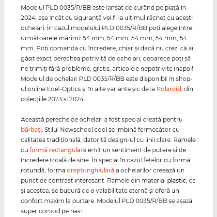
Modelul PLD 0035/R/BB este lansat de curând pe piaţă în
2024, aşa încât cu siguranţă vei fi la ultimul răcnet cu aceşti
ochelari. În cazul modelului PLD 0035/R/BB poţi alege între
următoarele mărimi: 54 mm, 54 mm, 54 mm, 54 mm, 54
mm. Poţi comanda cu încredere, chiar şi dacă nu crezi că ai
găsit exact perechea potrivită de ochelari, deoarece poţi să
ne trimiţi fără probleme, gratis, articolele nepotrivite înapoi!
Modelul de ochelari PLD 0035/R/BB este disponibil în shop-
ul online Edel-Optics şi în alte variante şic de la
Polaroid
, din
colecţiile 2023 şi 2024.
Această pereche de ochelari a fost special creată pentru
bărbaţi
. Stilul Newschool cool se îmbină fermecător cu
calitatea tradiţională, datorită design-ul cu linii clare. Ramele
cu
formă rectangulară
emit un sentiment de putere şi de
încredere totală de sine. În special în cazul feţelor cu formă
rotundă, forma
dreptunghiulară
a ochelarilor creează un
punct de contrast interesant. Ramele din material
plastic
, ca
şi acestea, se bucură de o valabilitate eternă şi oferă un
confort maxim la purtare. Modelul PLD 0035/R/BB se aşază
super comod pe nas!