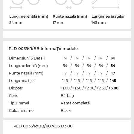
Lungime lentilă (mm)
Punte nazală (mm)
Lungimea brațelor
54 mm
17 mm
145 mm
PLD 0035/R/BB InformaŢii modele
Dimensiuni & Detalii
M
/
M
/
M
/
M
/
M
Lungime lentilă (mm)
54
/
54
/
54
/
54
/
54
Punte nazală (mm)
17
/
17
/
17
/
17
/
17
Lungimea tijei
145
/
145
/
145
/
145
/
145
Diopter
+1.00
/
+1.50
/
+2.00
/
+2.50
/
+3.00
Genul
Bărbaţi
Tipul ramei
Ramă completă
Culoare rame
Black
‌PLD 0035/R/BB/807/G6 D3.00