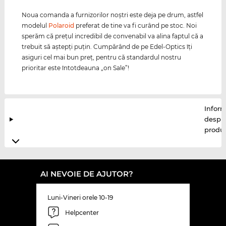
Noua comanda a furnizorilor noştri este deja pe drum, astfel
modelul
Polaroid
preferat de tine va fi curând pe stoc. Noi
sperăm că preţul incredibil de convenabil va alina faptul că a
trebuit să aştepţi puţin. Cumpărând de pe Edel-Optics îţi
asiguri cel mai bun preţ, pentru că standardul nostru
prioritar este întotdeauna „on Sale”!
Inform
despr
produ
AI NEVOIE DE AJUTOR?
Luni-Vineri orele 10-19
Helpcenter