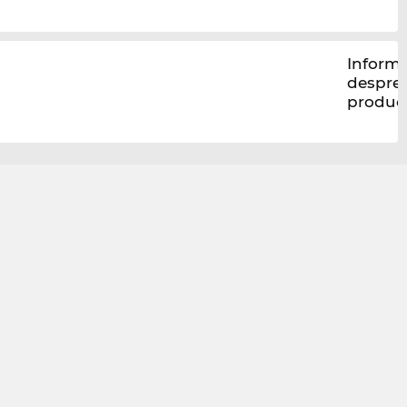
Informa
despre
produc