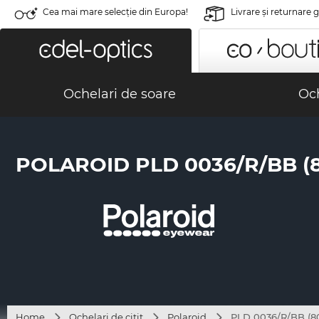
Cea mai mare selecție din Europa!
Livrare şi returnare 
Ochelari de soare
Och
POLAROID PLD 0036/R/BB (8
Home
Ochelari de citit
Polaroid
PLD 0036/R/BB (8