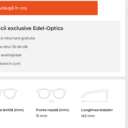
Adaugă în
coş
cii exclusive Edel-Optics
 şi returnare gratuita
a retur 30 de zile
i avantajoase
are în cont
 lentilă (mm)
Punte nazală (mm)
Lungimea brațelor
15 mm
145 mm