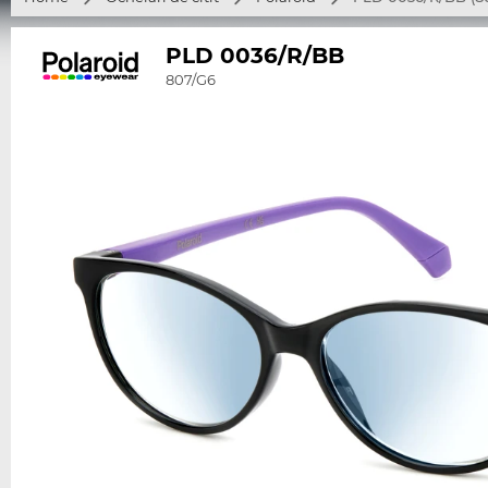
PLD 0036/R/BB
807/G6