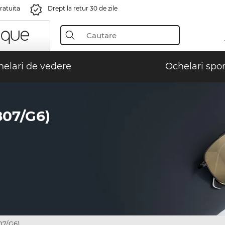
gratuita
Drept la retur 30 de zile
elari de vedere
Ochelari spor
07/G6)
07/G6)