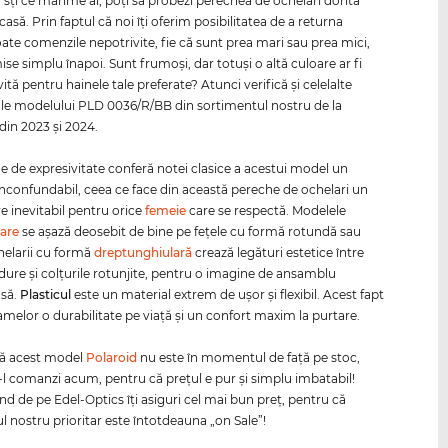
u sţi ce mărime ai, poţi să probezi perechea de ochelari dorită
să. Prin faptul că noi îţi oferim posibilitatea de a returna
oate comenzile nepotrivite, fie că sunt prea mari sau prea mici,
mise simplu înapoi. Sunt frumoşi, dar totuşi o altă culoare ar fi
ită pentru hainele tale preferate? Atunci verifică şi celelalte
ale modelului PLD 0036/R/BB din sortimentul nostru de la
din 2023 şi 2024.
ine de expresivitate conferă notei clasice a acestui model un
inconfundabil, ceea ce face din această pereche de ochelari un
 inevitabil pentru orice
femeie
care se respectă. Modelele
are
se aşază deosebit de bine pe feţele cu formă rotundă sau
helarii cu formă
dreptunghiulară
crează legături estetice între
 dure şi colţurile rotunjite, pentru o imagine de ansamblu
să.
Plasticul
este un material extrem de uşor şi flexibil. Acest fapt
amelor o durabilitate pe viaţă şi un confort maxim la purtare.
că acest model
Polaroid
nu este în momentul de faţă pe stoc,
-l comanzi acum, pentru că preţul e pur şi simplu imbatabil!
 de pe Edel-Optics îţi asiguri cel mai bun preţ, pentru că
l nostru prioritar este întotdeauna „on Sale”!