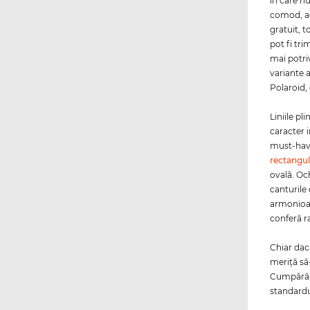
în care n
comod, aca
gratuit, t
pot fi tri
mai potriv
variante 
Polaroid, 
Liniile pl
caracter 
must-have
rectangul
ovală. Oc
canturile
armonioa
conferă r
Chiar da
meriţă să
Cumpărând
standardu