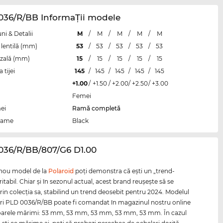
036/R/BB InformaŢii modele
i & Detalii
M
/
M
/
M
/
M
/
M
lentilă (mm)
53
/
53
/
53
/
53
/
53
zală (mm)
15
/
15
/
15
/
15
/
15
tijei
145
/
145
/
145
/
145
/
145
+1.00
/
+1.50
/
+2.00
/
+2.50
/
+3.00
Femei
ei
Ramă completă
rame
Black
036/R/BB/807/G6 D1.00
 nou model de la
Polaroid
poţi demonstra că eşti un „trend-
ritabil. Chiar şi în sezonul actual, acest brand reuşeşte să se
in colecţia sa, stabilind un trend deosebit pentru 2024. Modelul
ri PLD 0036/R/BB poate fi comandat în magazinul nostru online
oarele mărimi: 53 mm, 53 mm, 53 mm, 53 mm, 53 mm. În cazul