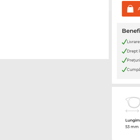
Benefi
Livrare
Drept l
Preţur
Cumpăr
Lungime
53 mm