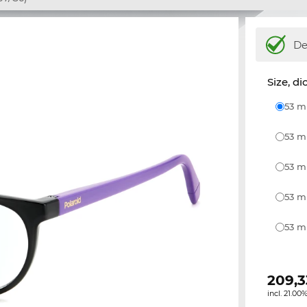
De
Size, di
53 m
53 m
53 m
53 m
53 m
209,3
incl. 21.0