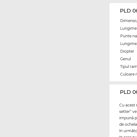
PLD 0
Dimensiun
Lungime 
Punte na
Lungimea 
Diopter
Genul
Tipul ram
Culoare 
‌PLD 0
Cu acest
setter“ ve
impună pr
de ochela
în următ