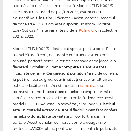
nici măcar o rază de soare necesară. Modelul PLD K004/S
este lansat de curând pe piaţă în 2022, aşa încât cu
siguranţă vei fi la ultimul răcnet cu aceşti ochelari. Modelul
de ochelari PLD K004/S este disponibil în shop-ul online
Edel-Optics şi în alte variante şic de la
Polaroid
, din colecţiile
2021 şi 2022.
Modelul PLD K004/S a fost creat special pentru copii. El nu
numai că arată cool, dar are şi o contrucţie extrem de
robustă, perfectă pentru a rezista escapadelor de joacă, din
fiecare zi. Ochelarii cu rame
complete
au lentilele total
încadrate de rame. Cei care sunt purtători înrăiţi de ochelari,
îşi pot închipui cu greu, doar în situaţi critice, un alt tip de
ochelari decât acesta. Acest model cu
rame ovale
se
potriveşte în mod special persoanelor cu chip în formă de
inimă, dar şi pentru celelalte tipuri de faţă, deoarece acest
model PLD K004/S este un adevărat „allrounder“.
Plasticul
este un material extrem de uşor şi flexibil. Acest fapt conferă
ramelor o durabilitate pe viaţă şi un confort maxim la
purtare. Aceşti ochelari de marcă conferă desigur şi o
protecţia
UV400
optimă pentru ochii tăi. Lentilele
polarizate