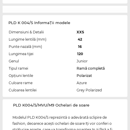
PLD K 004/S InformaŢii modele
Dimensiuni & Detalii
XXS
Lungime lentilă (mm)
42
Punte nazală (mm)
16
Lungimea tijei
120
Genul
Junior
Tipul ramei
Ramă completă
Opțiuni lentile
Polarizat
Culoare rame
Azure
Culoarea lentilei
Grey Polarized
‌PLD K004/S/MVU/M9 Ochelari de soare
Modelul PLD K004/S reprezintă o adevărată sclipire de
fashion, deoarece aceşti ochelari de soare îţi vor conferi o
strălucire aparte, care va transforma noaptea în zi fără a fi