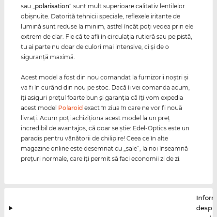
sau „
polarisation
“ sunt mult superioare calitativ lentilelor
obişnuite. Datorită tehnicii speciale, reflexele iritante de
lumină sunt reduse la minim, astfel încât poţi vedea prin ele
extrem de clar. Fie că te afli în circulaţia rutieră sau pe pistă,
tu ai parte nu doar de culori mai intensive, ci şi de o
siguranţă maximă.
Acest model a fost din nou comandat la furnizorii noştri şi
va fi în curând din nou pe stoc. Dacă îi vei comanda acum,
îţi asiguri preţul foarte bun şi garanţia că îţi vom expedia
acest model
Polaroid
exact în ziua în care ne vor fi nouă
livraţi. Acum poţi achiziţiona acest model la un preţ
incredibil de avantajos, că doar se ştie: Edel-Optics este un
paradis pentru vânătorii de chilipire! Ceea ce în alte
magazine online este desemnat cu „sale”, la noi înseamnă
preţuri normale, care îţi permit să faci economii zi de zi.
Inform
despr