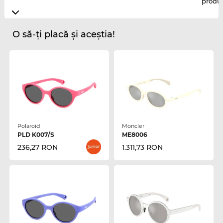
produ
O să-ți placă și aceștia!
Polaroid
Moncler
PLD K007/S
ME8006
236,27 RON
1.311,73 RON