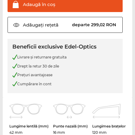
Adaugă în
coş
Adăugați
rețetă
departe 299,02 RON
Beneficii exclusive Edel-Optics
Livrare şi returnare gratuita
Drept la retur 30 de zile
Preţuri avantajoase
Cumpărare în cont
Lungime lentilă (mm)
Punte nazală (mm)
Lungimea brațelor
42 mm
16 mm
120 mm