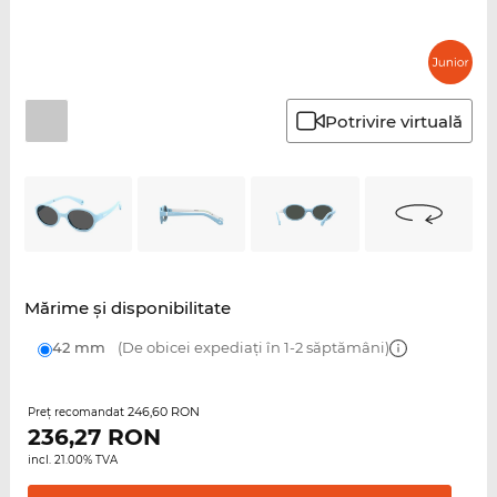
Potrivire virtuală
Mărime şi disponibilitate
42 mm
(De obicei expediați în 1-2 săptămâni)
246,60 RON
Preţ recomandat
236,27
RON
incl. 21.00% TVA