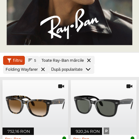
filtru
Toate Ray-Ban mărcile
5
Folding Wayfarer
752,16 RON
920,24 RON
P