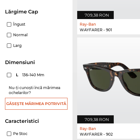
Lărgime Cap
709,38 RON
Îngust
Ray-Ban
WAYFARER - 901
Normal
Larg
dimensiuni
L
136–140 Mm
Nu-ți cunoști încă mărimea
ochelarilor?
GĂSEȘTE MĂRIMEA POTRIVITĂ
709,38 RON
Caracteristici
Ray-Ban
Pe Stoc
WAYFARER - 902