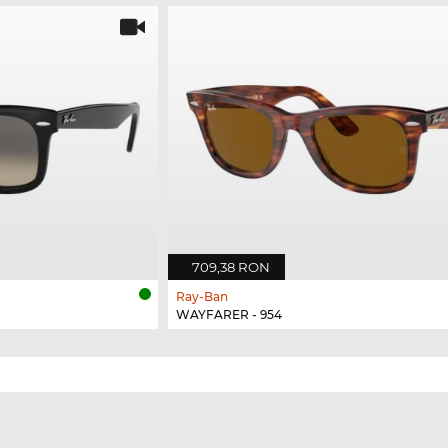
709,38 RON
Ray-Ban
WAYFARER - 954