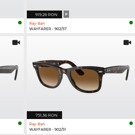
919,26 RON
P
Ray-Ban
WAYFARER - 902/57
751,36 RON
Ray-Ban
WAYFARER - 902/51