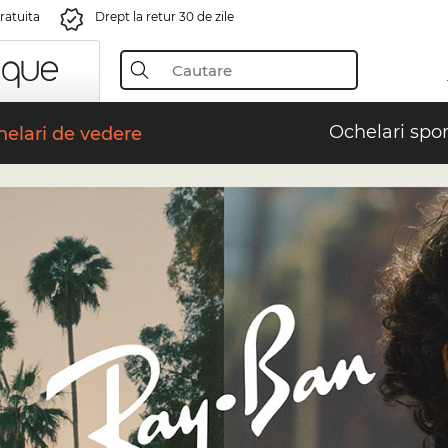
gratuita
Drept la retur 30 de zile
Ochelari spor
elari de vedere