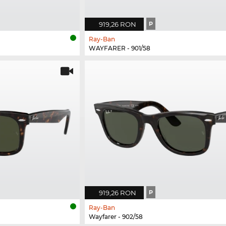
919,26 RON
P
Ray-Ban
WAYFARER - 901/58
919,26 RON
P
Ray-Ban
Wayfarer - 902/58