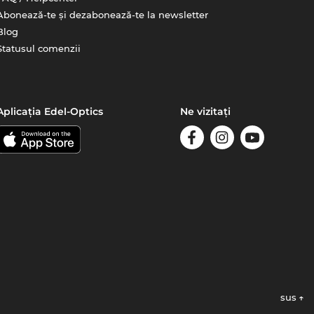
Abonează-te și dezabonează-te la newsletter
Blog
Statusul comenzii
Aplicația Edel-Optics
Ne vizitați
sus