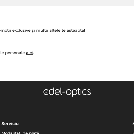
omoții exclusive și multe altele te așteaptă!
ale personale
aici
.
Serviciu
Modalități de plată