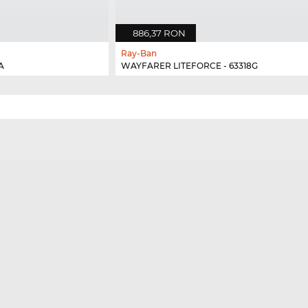
886,37 RON
Ray-Ban
A
WAYFARER LITEFORCE - 63318G