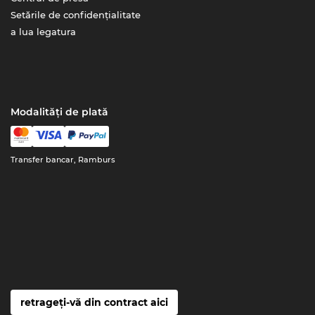
Setările de confidențialitate
a lua legatura
Modalități de plată
Transfer bancar, Ramburs
retrageți-vă din contract aici