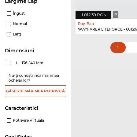
Lărgime Cap
Îngust
1.012,39 RON
P
Normal
Ray-Ban
WAYFARER LITEFORCE - 601S9
Larg
1
dimensiuni
L
136–140 Mm
Nu-ți cunoști încă mărimea
ochelarilor?
GĂSEȘTE MĂRIMEA POTRIVITĂ
Caracteristici
Potrivire Virtuală
Cool Styles