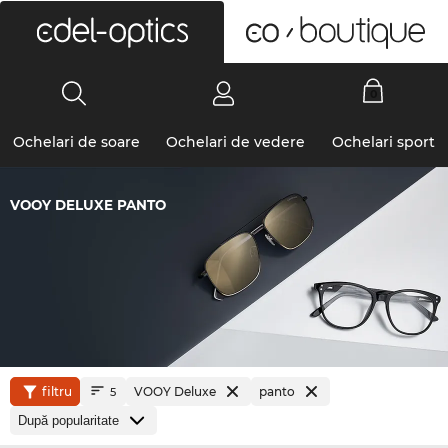
0
Ochelari de soare
Ochelari de vedere
Ochelari sport
VOOY DELUXE PANTO
filtru
VOOY Deluxe
panto
5