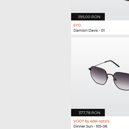
595,00 RON
EYO
Damion Davis - 01
377,78 RON
VOOY by edel-optics
Dinner Sun - 105-06