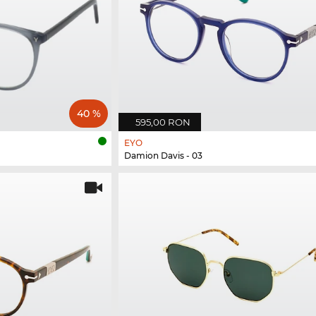
40 %
595,00 RON
EYO
Damion Davis - 03