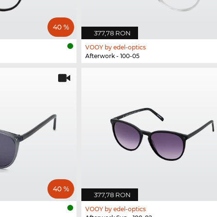
40 %
377,78 RON
VOOY by edel-optics
Afterwork - 100-05
40 %
377,78 RON
VOOY by edel-optics