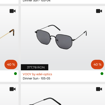
Dinner Sun - 105-04
40 %
40 %
377,78 RON
VOOY by edel-optics
Dinner Sun - 105-05