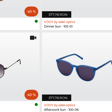
40 %
377,78 RON
VOOY by edel-optics
Dinner Sun - 105-01
40 %
377,78 RON
VOOY by edel-optics
Afterwork Sun - 100-06