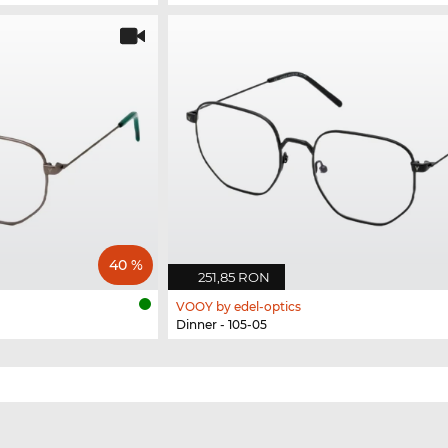
40 %
251,85 RON
VOOY by edel-optics
Dinner - 105-05