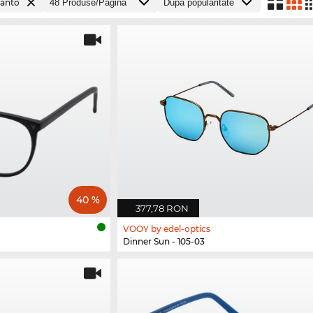
anto
40 %
377,78 RON
VOOY by edel-optics
Dinner Sun - 105-03