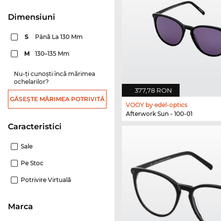
dimensiuni
S
Până La 130 Mm
M
130–135 Mm
Nu-ți cunoști încă mărimea
ochelarilor?
377,78 RON
GĂSEȘTE MĂRIMEA POTRIVITĂ
VOOY by edel-optics
Afterwork Sun - 100-01
Caracteristici
Sale
Pe Stoc
Potrivire Virtuală
marca