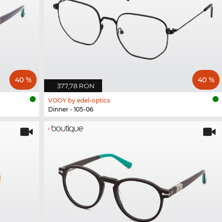
40 %
40 %
377,78 RON
VOOY by edel-optics
Dinner - 105-06