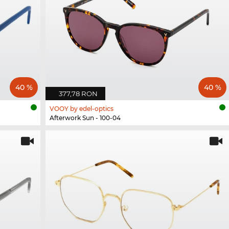
40 %
40 %
377,78 RON
VOOY by edel-optics
Afterwork Sun - 100-04