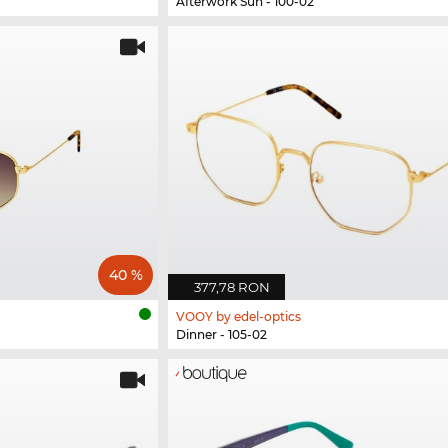
Afterwork Sun - 100-02
40 %
377,78 RON
VOOY by edel-optics
Dinner - 105-02