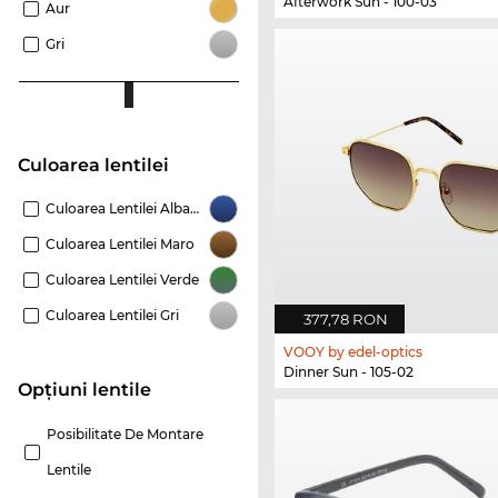
Afterwork Sun - 100-03
Aur
Gri
Culoarea lentilei
Culoarea Lentilei Albastru
Culoarea Lentilei Maro
Culoarea Lentilei Verde
Culoarea Lentilei Gri
377,78 RON
VOOY by edel-optics
Dinner Sun - 105-02
Opțiuni lentile
Posibilitate De Montare
Lentile