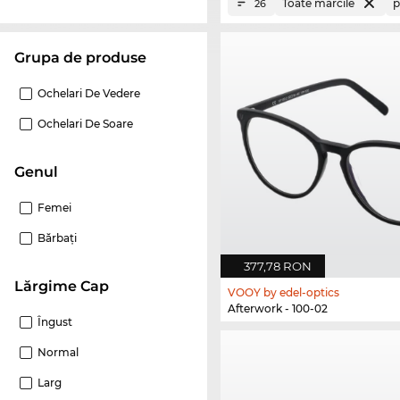
Toate mărcile
p
26
Grupa de produse
Ochelari De Vedere
Ochelari De Soare
Genul
Femei
Bărbaţi
377,78 RON
Lărgime Cap
VOOY by edel-optics
Afterwork - 100-02
Îngust
Normal
Larg