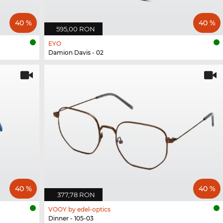
40 %
40 %
595,00 RON
EYO
Damion Davis - 02
40 %
40 %
377,78 RON
VOOY by edel-optics
Dinner - 105-03