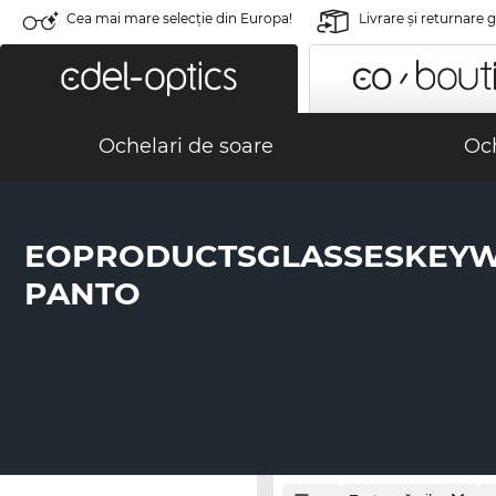
Cea mai mare selecție din Europa!
Livrare şi returnare 
Ochelari de soare
Och
EOPRODUCTSGLASSESKEY
PANTO