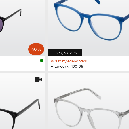
40 %
377,78 RON
VOOY by edel-optics
Afterwork - 100-06