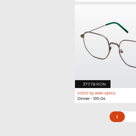
377,78 RON
VOOY by edel-optics
Dinner - 105-04
1