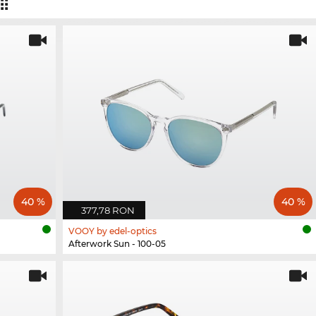
40 %
40 %
377,78 RON
VOOY by edel-optics
Afterwork Sun - 100-05