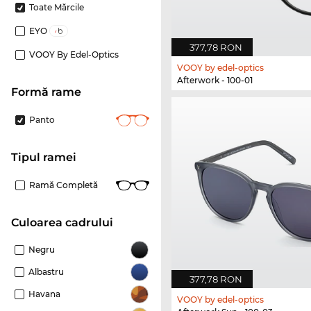
Toate Mărcile
EYO
377,78 RON
VOOY By Edel-Optics
VOOY by edel-optics
Afterwork - 100-01
Formă rame
Panto
Tipul ramei
Ramă Completă
Culoarea cadrului
Negru
Albastru
377,78 RON
Havana
VOOY by edel-optics