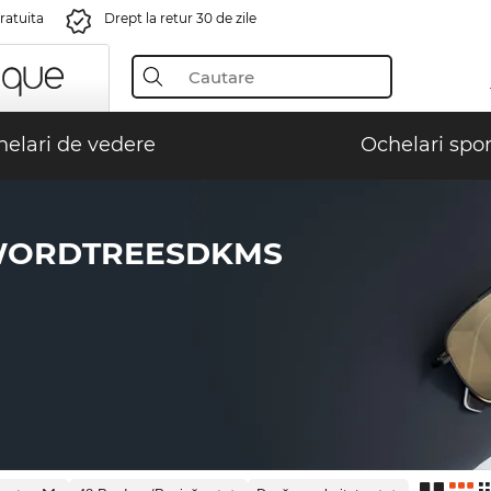
gratuita
Drept la retur 30 de zile
elari de vedere
Ochelari spor
WORDTREESDKMS