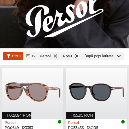
filtru
Persol
Roşu
15
1.029,84 RON
1.155,95 RON
Persol
Persol
PO0649 - 123353
PO3343S - 1241R5