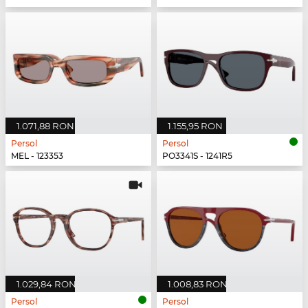
1.071,88 RON
1.155,95 RON
Persol
Persol
MEL - 123353
PO3341S - 1241R5
1.029,84 RON
1.008,83 RON
Persol
Persol