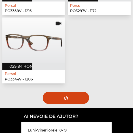
Persol
Persol
PO3358V - 1216
PO3297V - 1172
1.029,84 RON
Persol
PO3344V - 1206
1
/1
AI NEVOIE DE AJUTOR?
Luni-Vineri orele 10-19