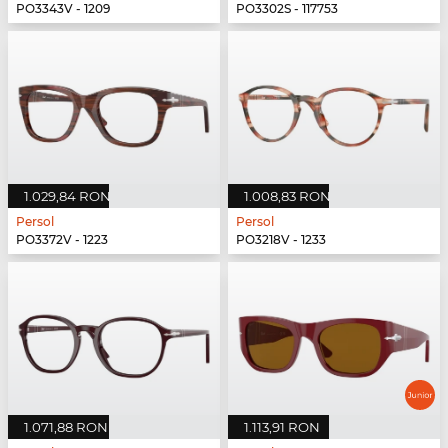
PO3343V - 1209
PO3302S - 117753
1.029,84 RON
1.008,83 RON
Persol
Persol
PO3372V - 1223
PO3218V - 1233
1.071,88 RON
1.113,91 RON