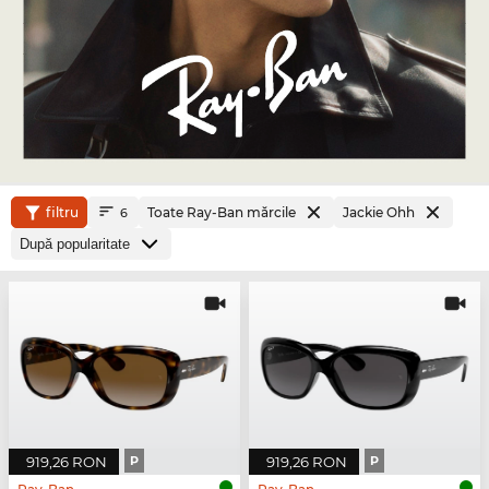
filtru
Toate Ray-Ban mărcile
Jackie Ohh
6
919,26 RON
P
919,26 RON
P