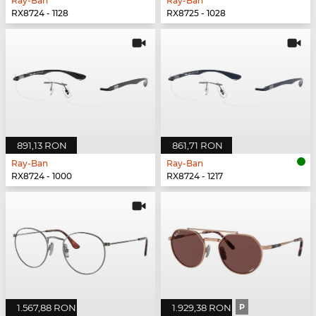
Ray-Ban
Ray-Ban
RX8724 - 1128
RX8725 - 1028
891,13 RON
861,71 RON
Ray-Ban
Ray-Ban
RX8724 - 1000
RX8724 - 1217
1.567,88 RON
1.929,38 RON
P