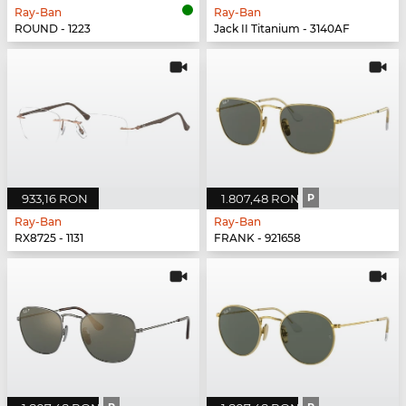
Ray-Ban
Ray-Ban
ROUND - 1223
Jack II Titanium - 3140AF
933,16 RON
1.807,48 RON
P
Ray-Ban
Ray-Ban
RX8725 - 1131
FRANK - 921658