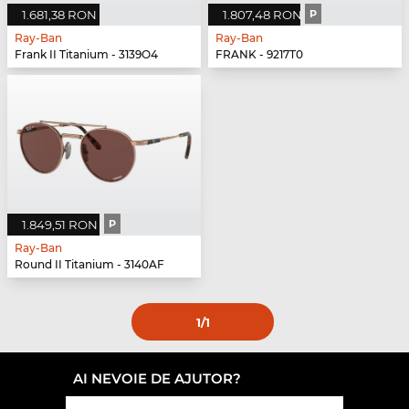
1.681,38 RON
1.807,48 RON
P
Ray-Ban
Ray-Ban
Frank II Titanium - 3139O4
FRANK - 9217T0
1.849,51 RON
P
Ray-Ban
Round II Titanium - 3140AF
1
/1
AI NEVOIE DE AJUTOR?