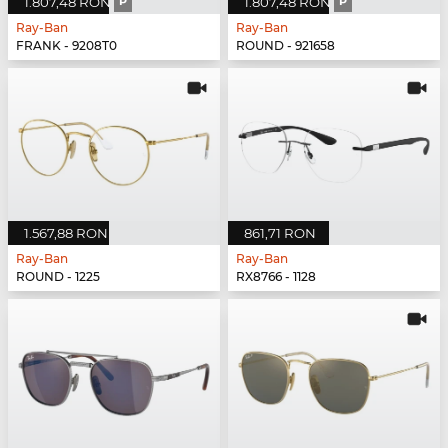
1.807,48 RON
P
1.807,48 RON
P
Ray-Ban
Ray-Ban
FRANK - 9208T0
ROUND - 921658
1.567,88 RON
861,71 RON
Ray-Ban
Ray-Ban
ROUND - 1225
RX8766 - 1128