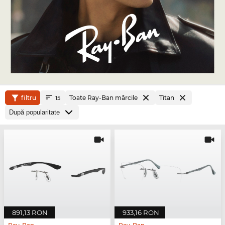
filtru
Toate Ray-Ban mărcile
Titan
15
891,13 RON
933,16 RON