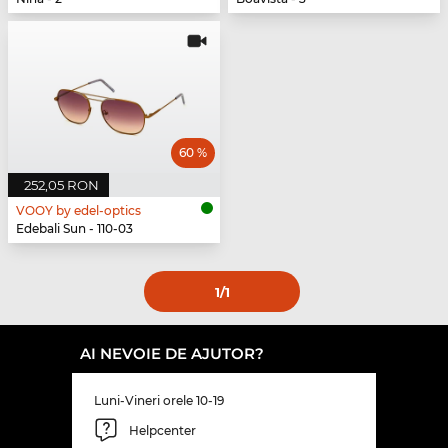
60 %
252,05 RON
VOOY by edel-optics
Edebali Sun - 110-03
1
/1
AI NEVOIE DE AJUTOR?
Luni-Vineri orele 10-19
Helpcenter