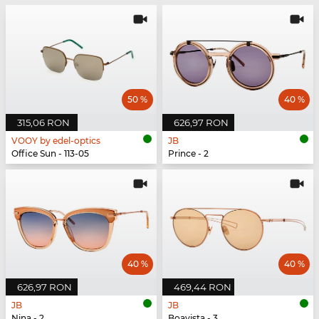
50 %
40 %
315,06 RON
626,97 RON
VOOY by edel-optics
JB
Office Sun - 113-05
Prince - 2
40 %
40 %
626,97 RON
469,44 RON
JB
JB
Nina - 2
Boavista - 3