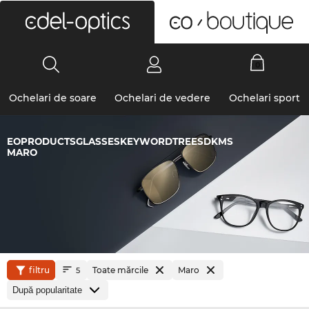
0
Ochelari de soare
Ochelari de vedere
Ochelari sport
EOPRODUCTSGLASSESKEYWORDTREESDKMS
MARO
filtru
Toate mărcile
Maro
5