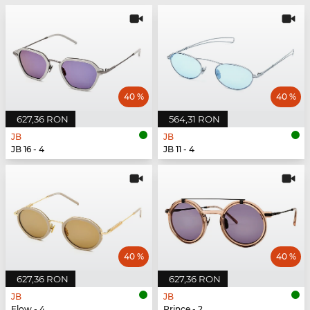
40 %
40 %
627,36 RON
564,31 RON
JB
JB
JB 16 - 4
JB 11 - 4
40 %
40 %
627,36 RON
627,36 RON
JB
JB
Flow - 4
Prince - 2