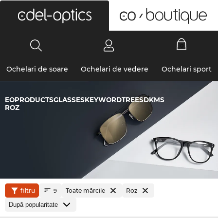
0
Ochelari de soare
Ochelari de vedere
Ochelari sport
EOPRODUCTSGLASSESKEYWORDTREESDKMS
ROZ
filtru
Toate mărcile
Roz
9