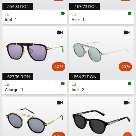
564,31 RON
469,73 RON
JB
JB
Idol - 1
Alex - 1
40 %
40 %
627,36 RON
564,31 RON
JB
JB
George - 1
Idol - 2