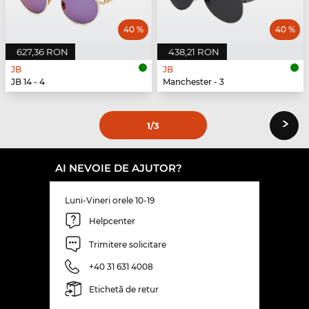
40 %
40 %
627,36 RON
438,21 RON
JB
JB
JB 14 - 4
Manchester - 3
›
1
/3
AI NEVOIE DE AJUTOR?
Luni-Vineri orele 10-19
Helpcenter
Trimitere solicitare
+40 31 631 4008
Etichetă de retur