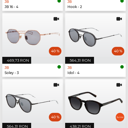
JB
JB
JB 16 - 4
Hook - 2
40 %
40 %
469,73 RON
564,31 RON
JB
JB
Soley - 3
Idol - 4
40 %
564,31 RON
438,21 RON