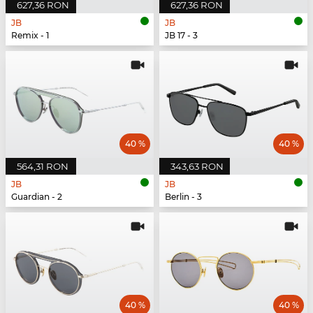
627,36 RON
627,36 RON
JB
JB
Remix - 1
JB 17 - 3
40 %
40 %
564,31 RON
343,63 RON
JB
JB
Guardian - 2
Berlin - 3
40 %
40 %