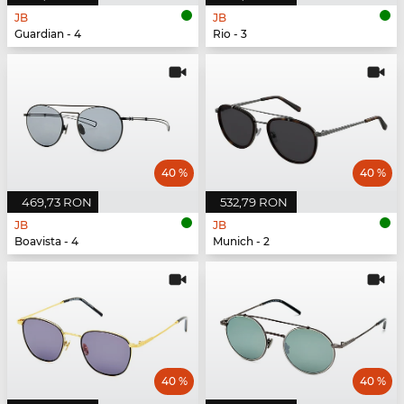
JB
JB
Guardian - 4
Rio - 3
40 %
40 %
469,73 RON
532,79 RON
JB
JB
Boavista - 4
Munich - 2
40 %
40 %