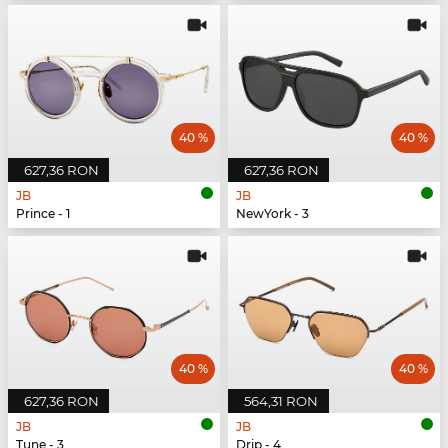
40 %
40 %
627,36 RON
627,36 RON
JB
JB
Prince - 1
NewYork - 3
40 %
40 %
627,36 RON
564,31 RON
JB
JB
Tune - 3
Drip - 4