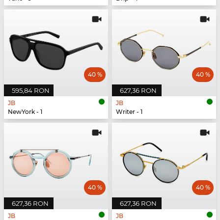
40 %
40 %
595,84 RON
627,36 RON
JB
JB
NewYork - 1
Writer - 1
40 %
40 %
627,36 RON
627,36 RON
JB
JB