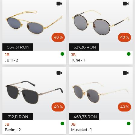
40 %
40 %
564,31 RON
627,36 RON
JB
JB
JB 11 - 2
Tune - 1
40 %
40 %
312,11 RON
469,73 RON
JB
JB
Berlin - 2
Musickid - 1