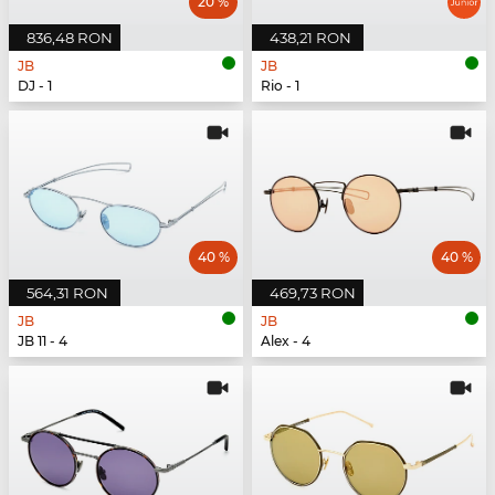
20 %
836,48 RON
438,21 RON
JB
JB
DJ - 1
Rio - 1
40 %
40 %
564,31 RON
469,73 RON
JB
JB
JB 11 - 4
Alex - 4