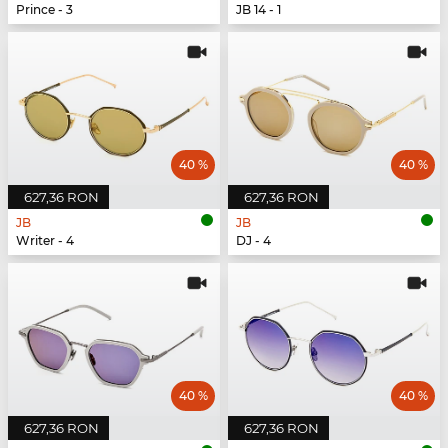
Prince - 3
JB 14 - 1
40 %
40 %
627,36 RON
627,36 RON
JB
JB
Writer - 4
DJ - 4
40 %
40 %
627,36 RON
627,36 RON