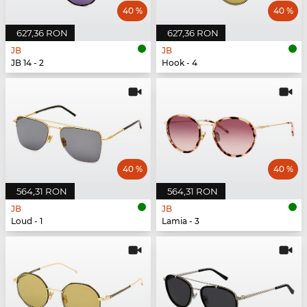
40 %
40 %
627,36 RON
627,36 RON
JB
JB
JB 14 - 2
Hook - 4
40 %
40 %
564,31 RON
564,31 RON
JB
JB
Loud - 1
Lamia - 3