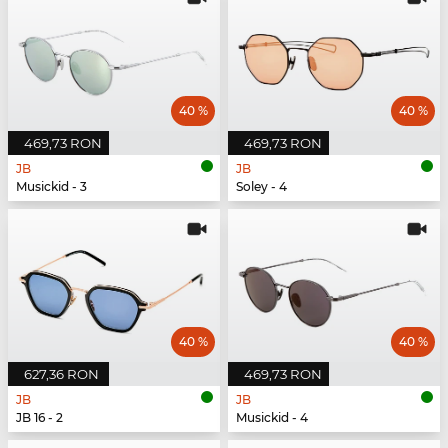
40 %
40 %
469,73 RON
469,73 RON
JB
JB
Musickid - 3
Soley - 4
40 %
40 %
627,36 RON
469,73 RON
JB
JB
JB 16 - 2
Musickid - 4