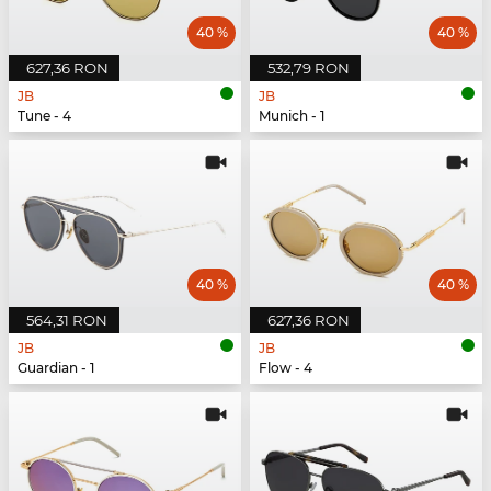
40 %
40 %
627,36 RON
532,79 RON
JB
JB
Tune - 4
Munich - 1
40 %
40 %
564,31 RON
627,36 RON
JB
JB
Guardian - 1
Flow - 4