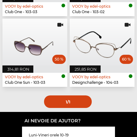
VOOY by edel-optics
VOOY by edel-optics
Club One - 103-03
Club One - 103-02
50 %
60 %
314,81 RON
251,85 RON
VOOY by edel-optics
VOOY by edel-optics
Club One Sun - 103-03
Designchallenge - 104-03
1
/1
AI NEVOIE DE AJUTOR?
Luni-Vineri orele 10-19