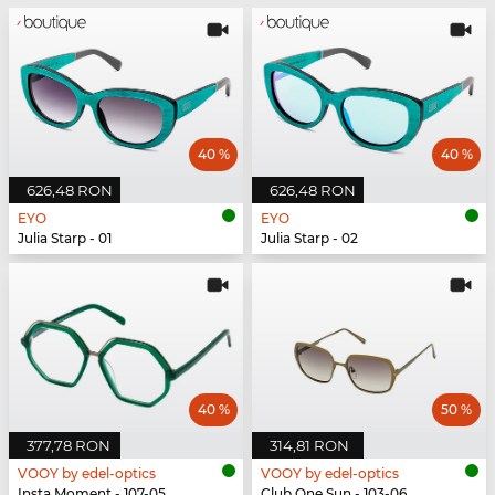
40 %
40 %
626,48 RON
626,48 RON
EYO
EYO
Julia Starp - 01
Julia Starp - 02
40 %
50 %
377,78 RON
314,81 RON
VOOY by edel-optics
VOOY by edel-optics
Insta Moment - 107-05
Club One Sun - 103-06