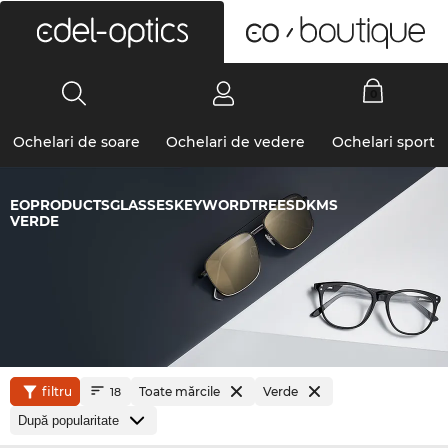
0
Ochelari de soare
Ochelari de vedere
Ochelari sport
EOPRODUCTSGLASSESKEYWORDTREESDKMS
VERDE
filtru
Toate mărcile
Verde
18