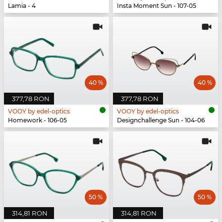
Lamia - 4
Insta Moment Sun - 107-05
40 %
40 %
377,78 RON
377,78 RON
VOOY by edel-optics
VOOY by edel-optics
Homework - 106-05
Designchallenge Sun - 104-06
50 %
50 %
314,81 RON
314,81 RON