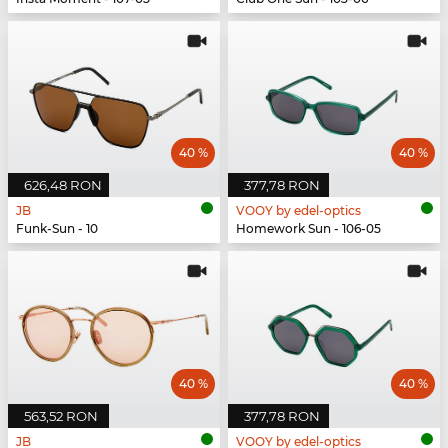
40 %
40 %
626,48 RON
377,78 RON
JB
VOOY by edel-optics
Funk-Sun - 10
Homework Sun - 106-05
40 %
40 %
563,52 RON
377,78 RON
JB
VOOY by edel-optics