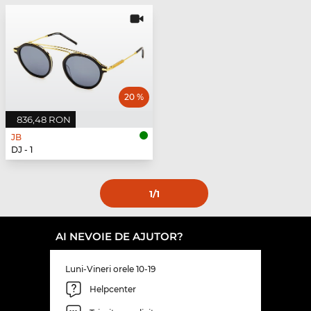
20 %
836,48 RON
JB
DJ - 1
1
/1
AI NEVOIE DE AJUTOR?
Luni-Vineri orele 10-19
Helpcenter