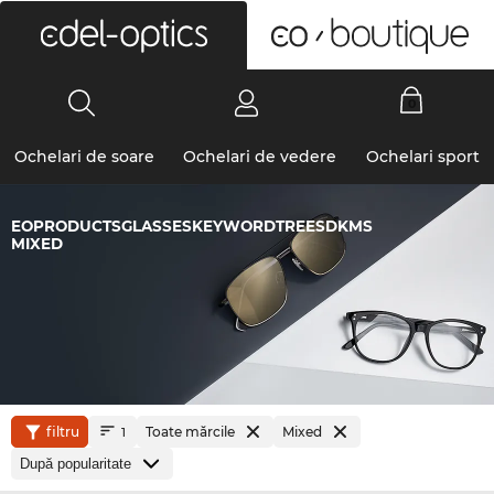
0
Ochelari de soare
Ochelari de vedere
Ochelari sport
EOPRODUCTSGLASSESKEYWORDTREESDKMS
MIXED
filtru
Toate mărcile
Mixed
1