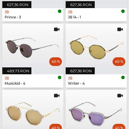
627,36 RON
627,36 RON
JB
JB
Prince - 3
JB 14 - 1
40 %
40 %
469,73 RON
627,36 RON
JB
JB
Musickid - 4
Writer - 4
40 %
40 %