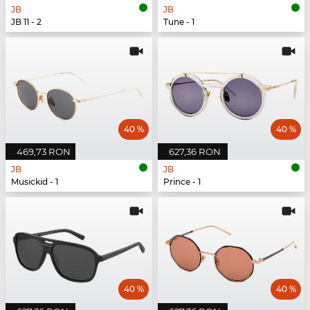
JB
JB
JB 11 - 2
Tune - 1
40 %
40 %
469,73 RON
627,36 RON
JB
JB
Musickid - 1
Prince - 1
40 %
40 %