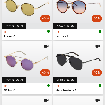
40 %
40 %
627,36 RON
564,31 RON
JB
JB
Tune - 4
Lamia - 2
40 %
40 %
627,36 RON
438,21 RON
JB
JB
JB 14 - 4
Manchester - 3