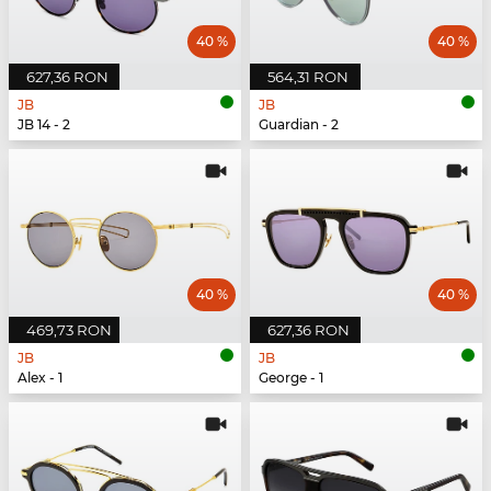
40 %
40 %
627,36 RON
564,31 RON
JB
JB
JB 14 - 2
Guardian - 2
40 %
40 %
469,73 RON
627,36 RON
JB
JB
Alex - 1
George - 1