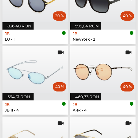
20 %
40 %
836,48 RON
595,84 RON
JB
JB
DJ - 1
NewYork - 2
40 %
40 %
564,31 RON
469,73 RON
JB
JB
JB 11 - 4
Alex - 4