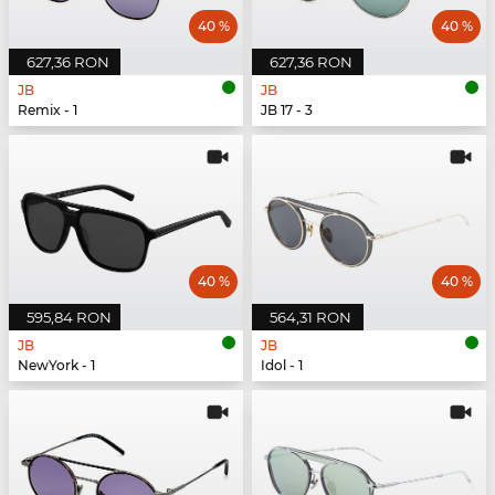
40 %
40 %
627,36 RON
627,36 RON
JB
JB
Remix - 1
JB 17 - 3
40 %
40 %
595,84 RON
564,31 RON
JB
JB
NewYork - 1
Idol - 1