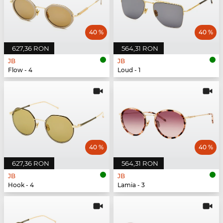
40 %
40 %
627,36 RON
564,31 RON
JB
JB
Flow - 4
Loud - 1
40 %
40 %
627,36 RON
564,31 RON
JB
JB
Hook - 4
Lamia - 3