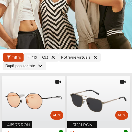
filtru
693
Potrivire virtuală
110
40 %
40 %
469,73 RON
312,11 RON