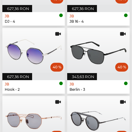
627,36 RON
627,36 RON
JB
JB
DJ - 4
JB 16 - 4
40 %
40 %
627,36 RON
343,63 RON
JB
JB
Hook - 2
Berlin - 3