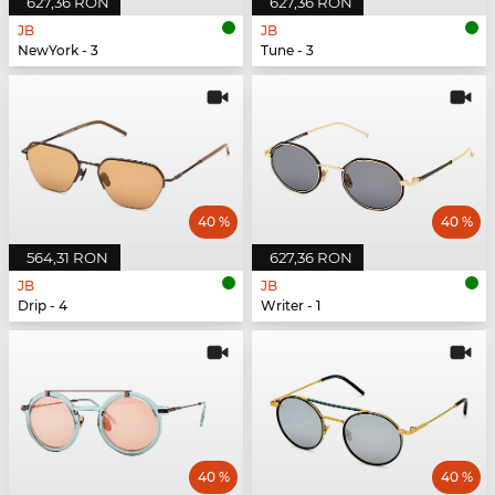
627,36 RON
627,36 RON
JB
JB
NewYork - 3
Tune - 3
40 %
40 %
564,31 RON
627,36 RON
JB
JB
Drip - 4
Writer - 1
40 %
40 %