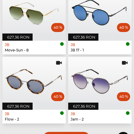
40 %
40 %
627,36 RON
627,36 RON
JB
JB
Move-Sun - 8
JB 17 - 1
40 %
40 %
627,36 RON
627,36 RON
JB
JB
Flow - 2
Jam - 2