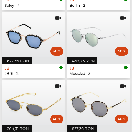
JB
JB
Soley - 4
Berlin - 2
40 %
40 %
627,36 RON
469,73 RON
JB
JB
JB 16 - 2
Musickid - 3
40 %
40 %
564,31 RON
627,36 RON