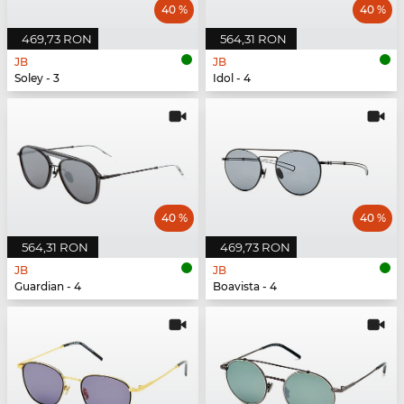
40 %
40 %
469,73 RON
564,31 RON
JB
JB
Soley - 3
Idol - 4
40 %
40 %
564,31 RON
469,73 RON
JB
JB
Guardian - 4
Boavista - 4