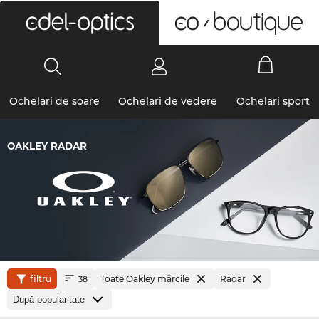
0
Ochelari de soare
Ochelari de vedere
Ochelari sport
OAKLEY RADAR
filtru
Toate Oakley mărcile
Radar
38