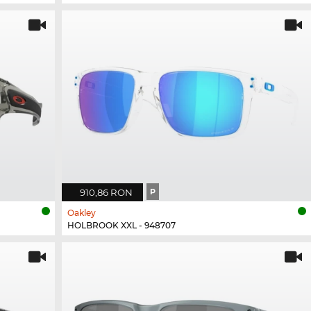
910,86 RON
P
Oakley
HOLBROOK XXL - 948707