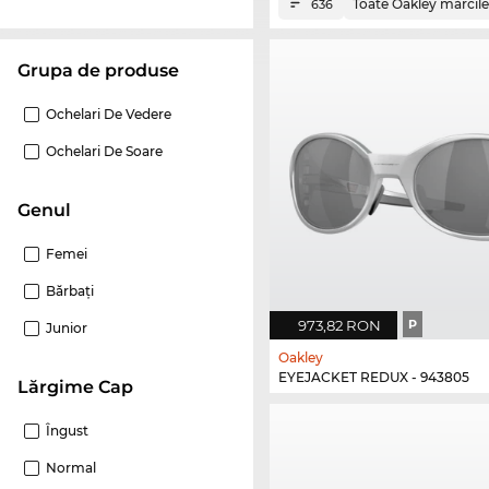
Toate Oakley mărcile
636
Grupa de produse
Ochelari De Vedere
Ochelari De Soare
Genul
Femei
Bărbaţi
973,82 RON
P
Junior
Oakley
EYEJACKET REDUX - 943805
Lărgime Cap
Îngust
Normal