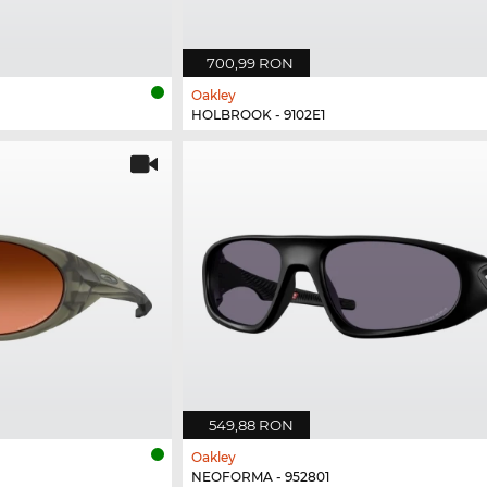
700,99 RON
Oakley
HOLBROOK - 9102E1
549,88 RON
Oakley
NEOFORMA - 952801