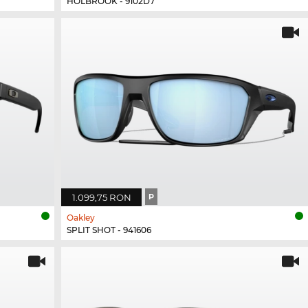
HOLBROOK - 9102D7
1.099,75 RON
P
Oakley
SPLIT SHOT - 941606