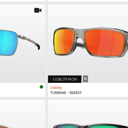
1.036,79 RON
P
Oakley
TURBINE - 926357