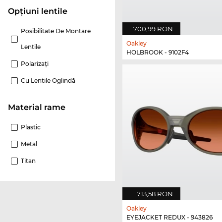
Opțiuni lentile
700,99 RON
Posibilitate De Montare
Oakley
Lentile
HOLBROOK - 9102F4
Polarizaţi
Cu Lentile Oglindă
Material rame
Plastic
Metal
Titan
713,58 RON
Oakley
EYEJACKET REDUX - 943826