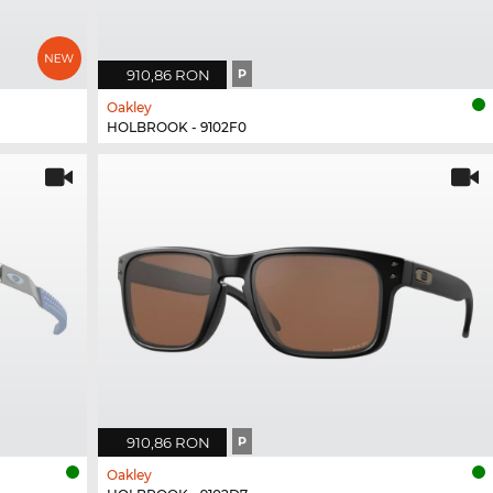
910,86 RON
P
Oakley
HOLBROOK - 9102F0
910,86 RON
P
Oakley