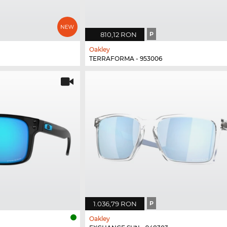
810,12 RON
P
Oakley
TERRAFORMA - 953006
1.036,79 RON
P
Oakley