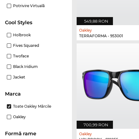
Potrivire Virtuală
549,88 RON
Cool Styles
Oakley
Holbrook
TERRAFORMA - 953001
Fives Squared
Twoface
Black Iridium
Jacket
marca
Toate Oakley Mărcile
Oakley
700,99 RON
Formă rame
Oakley