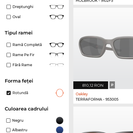
HOLBROOK - 9102F5
Dreptunghi
Oval
Tipul ramei
Ramă Completă
Rame Pe Fir
Fără Rame
Forma feței
810,12 RON
P
Rotundă
Oakley
TERRAFORMA - 953005
Culoarea cadrului
Negru
Albastru