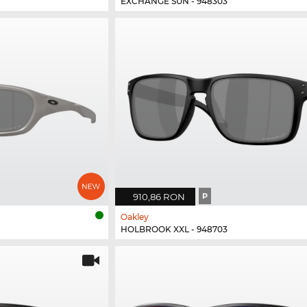
EXCHANGE SUN - 948303
910,86 RON
P
Oakley
HOLBROOK XXL - 948703