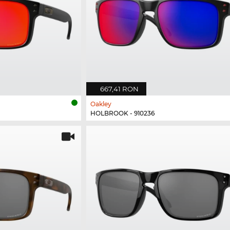
667,41 RON
Oakley
HOLBROOK - 910236