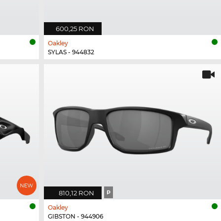
600,25 RON
Oakley
SYLAS - 944832
810,12 RON
P
Oakley
GIBSTON - 944906