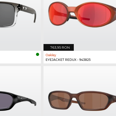
763,95 RON
Oakley
EYEJACKET REDUX - 943825