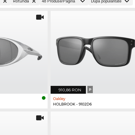
Rotundă
910,86 RON
P
Oakley
HOLBROOK - 9102D6