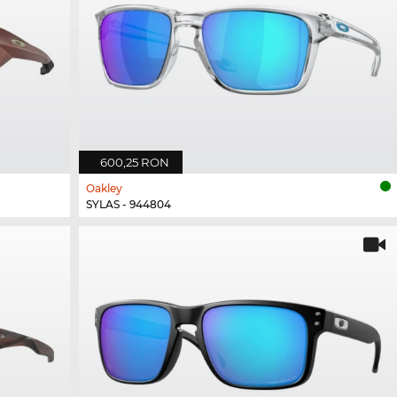
600,25 RON
Oakley
SYLAS - 944804