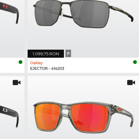
1.099,75 RON
P
Oakley
EJECTOR - 414203