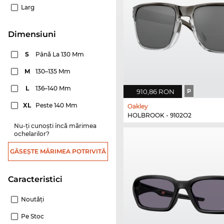
Larg
dimensiuni
S
Până La 130 Mm
M
130–135 Mm
L
136–140 Mm
910,86 RON
P
XL
Peste 140 Mm
Oakley
HOLBROOK - 9102O2
Nu-ți cunoști încă mărimea
ochelarilor?
GĂSEȘTE MĂRIMEA POTRIVITĂ
Caracteristici
Noutăţi
Pe Stoc