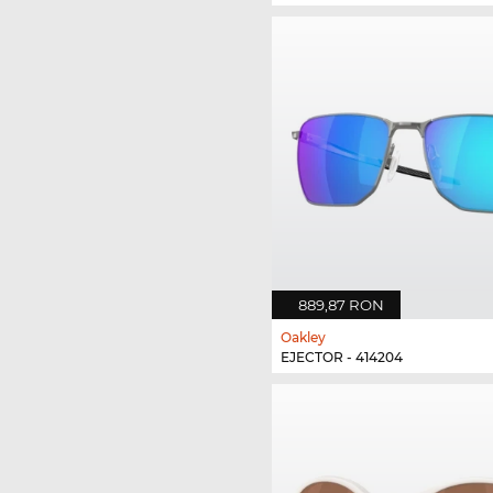
889,87 RON
Oakley
EJECTOR - 414204