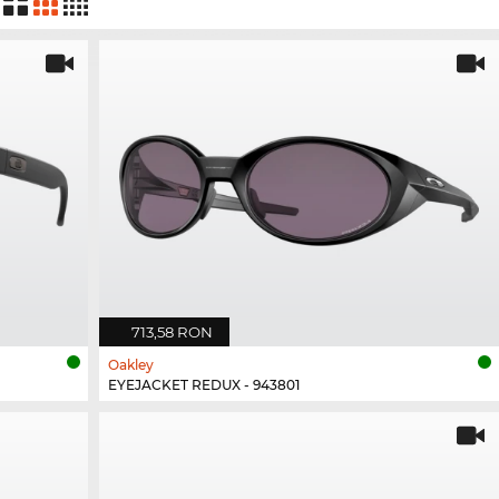
713,58 RON
Oakley
EYEJACKET REDUX - 943801