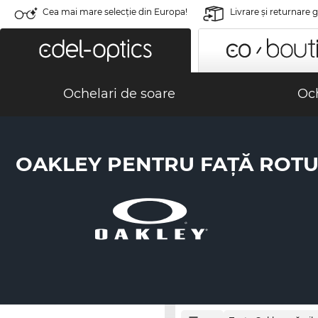
Cea mai mare selecție din Europa!
Livrare şi returnare 
Ochelari de soare
Och
OAKLEY PENTRU FAȚĂ ROT