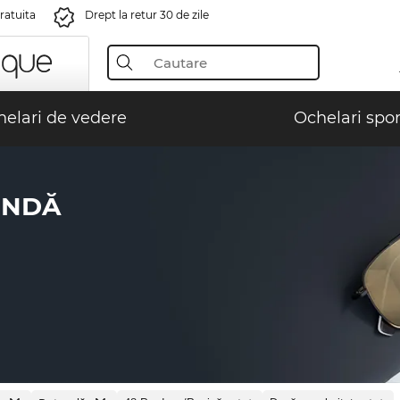
gratuita
Drept la retur 30 de zile
elari de vedere
Ochelari spor
UNDĂ