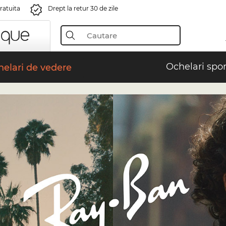
gratuita
Drept la retur 30 de zile
Ochelari spor
elari de vedere