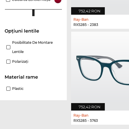
752,42 RON
Ray-Ban
RX5285 - 2383
Opțiuni lentile
Posibilitate De Montare
Lentile
Polarizaţi
Material rame
Plastic
752,42 RON
Ray-Ban
RX5285 - 5763