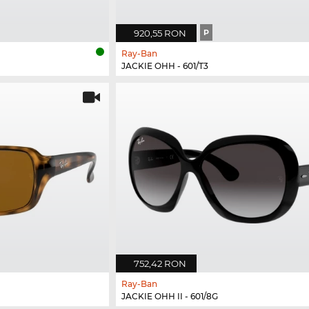
920,55 RON
P
Ray-Ban
JACKIE OHH - 601/T3
752,42 RON
Ray-Ban
JACKIE OHH II - 601/8G