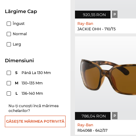
Lărgime Cap
920,55 RON
P
Îngust
Ray-Ban
JACKIE OHH - 710/T5
Normal
Larg
dimensiuni
S
Până La 130 Mm
M
130–135 Mm
L
136–140 Mm
Nu-ți cunoști încă mărimea
ochelarilor?
786,04 RON
P
GĂSEȘTE MĂRIMEA POTRIVITĂ
Ray-Ban
Rb4068 - 642/57