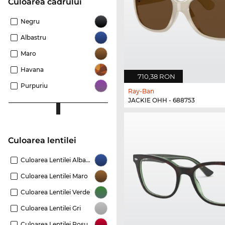
Culoarea cadrului
Negru
Albastru
Maro
Havana
710,38 RON
Purpuriu
Ray-Ban
JACKIE OHH - 688753
Culoarea lentilei
Culoarea Lentilei Albastru
Culoarea Lentilei Maro
Culoarea Lentilei Verde
Culoarea Lentilei Gri
Culoarea Lentilei Roşu