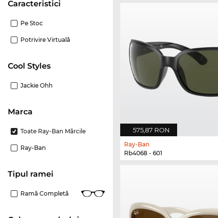
Caracteristici
Pe Stoc
Potrivire Virtuală
Cool Styles
Jackie Ohh
marca
575,87 RON
Toate Ray-Ban Mărcile
Ray-Ban
Ray-Ban
Rb4068 - 601
Tipul ramei
Ramă Completă