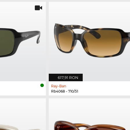
617,91 RON
Ray-Ban
Rb4068 - 710/51