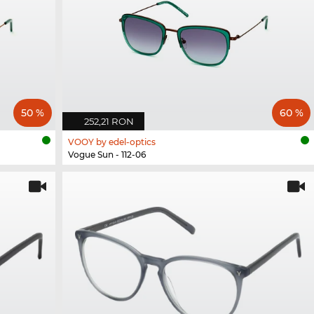
50 %
60 %
252,21 RON
VOOY by edel-optics
Vogue Sun - 112-06