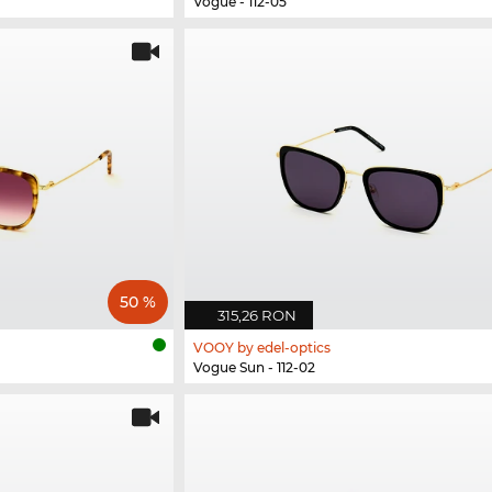
Vogue - 112-05
50 %
315,26 RON
VOOY by edel-optics
Vogue Sun - 112-02