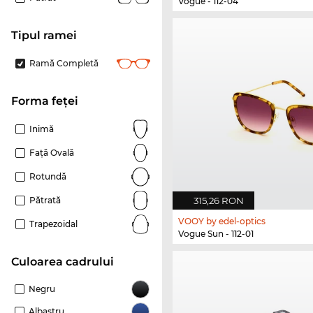
Vogue - 112-04
Tipul ramei
Ramă Completă
Forma feței
Inimă
Față Ovală
Rotundă
315,26 RON
Pătrată
VOOY by edel-optics
Trapezoidal
Vogue Sun - 112-01
Culoarea cadrului
Negru
Albastru