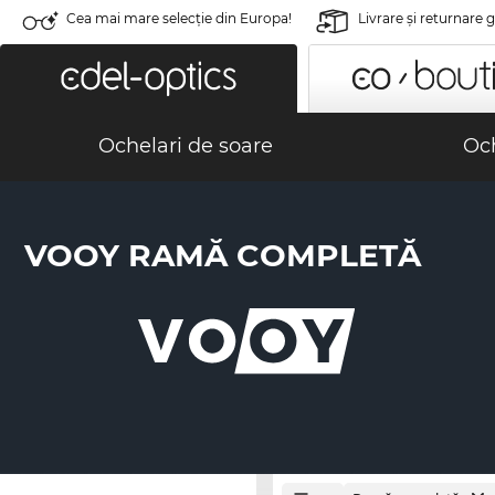
Cea mai mare selecție din Europa!
Livrare şi returnare 
Ochelari de soare
Och
VOOY RAMĂ COMPLETĂ