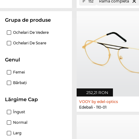
Ramă completă
152
Grupa de produse
Ochelari De Vedere
Ochelari De Soare
Genul
Femei
Bărbaţi
252,21 RON
Lărgime Cap
VOOY by edel-optics
Edebali - 110-01
Îngust
Normal
Larg