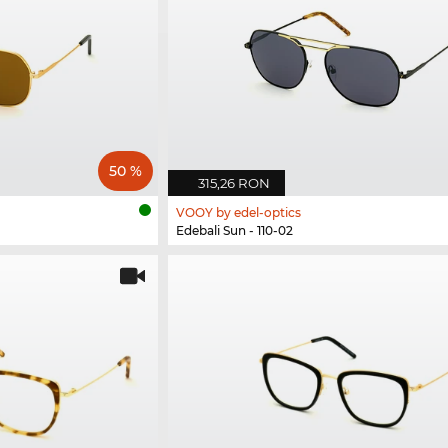
50 %
315,26 RON
VOOY by edel-optics
Edebali Sun - 110-02