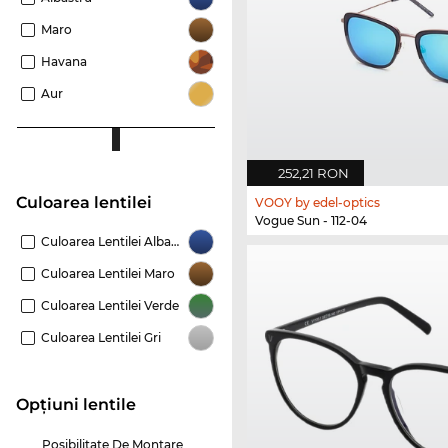
Maro
Havana
Aur
252,21 RON
Culoarea lentilei
VOOY by edel-optics
Vogue Sun - 112-04
Culoarea Lentilei Albastru
Culoarea Lentilei Maro
Culoarea Lentilei Verde
Culoarea Lentilei Gri
Opțiuni lentile
Posibilitate De Montare