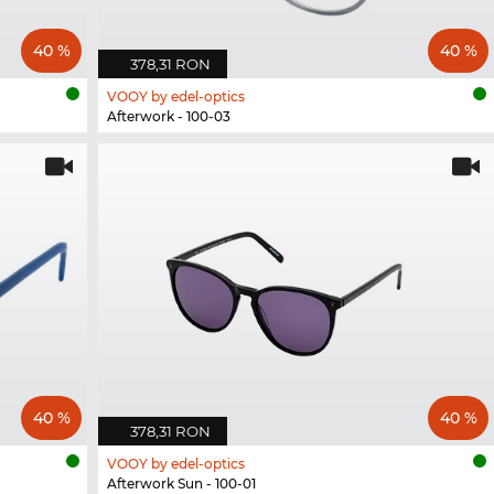
40 %
40 %
378,31 RON
VOOY by edel-optics
Afterwork - 100-03
40 %
40 %
378,31 RON
VOOY by edel-optics
Afterwork Sun - 100-01