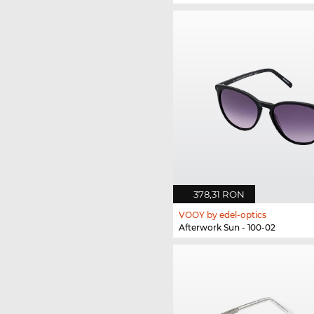
378,31 RON
VOOY by edel-optics
Afterwork Sun - 100-02