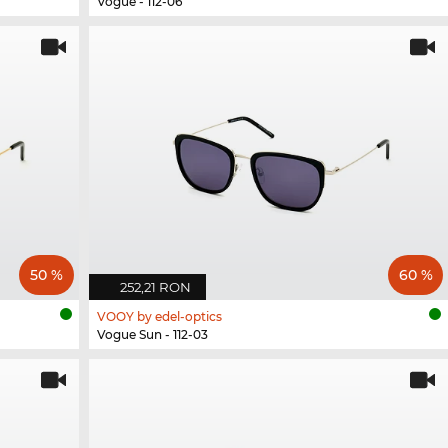
Vogue - 112-06
50 %
60 %
252,21 RON
VOOY by edel-optics
Vogue Sun - 112-03