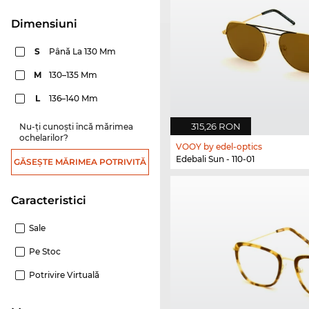
dimensiuni
S
Până La 130 Mm
M
130–135 Mm
L
136–140 Mm
315,26 RON
Nu-ți cunoști încă mărimea
ochelarilor?
VOOY by edel-optics
Edebali Sun - 110-01
GĂSEȘTE MĂRIMEA POTRIVITĂ
Caracteristici
Sale
Pe Stoc
Potrivire Virtuală