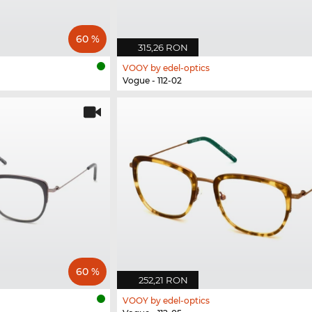
60 %
315,26 RON
VOOY by edel-optics
Vogue - 112-02
60 %
252,21 RON
VOOY by edel-optics