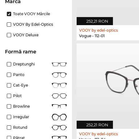
marca
Toate VOOY Mărcile
252,21 RON
VOOY By Edel-Optics
VOOY by edel-optics
VOOY Deluxe
Vogue - 112-01
Formă rame
Dreptunghi
Panto
Cat-Eye
Pilot
Browline
Irregular
252,21 RON
Rotund
VOOY by edel-optics
Pătrat