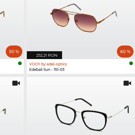
50 %
60 %
252,21 RON
VOOY by edel-optics
Edebali Sun - 110-03