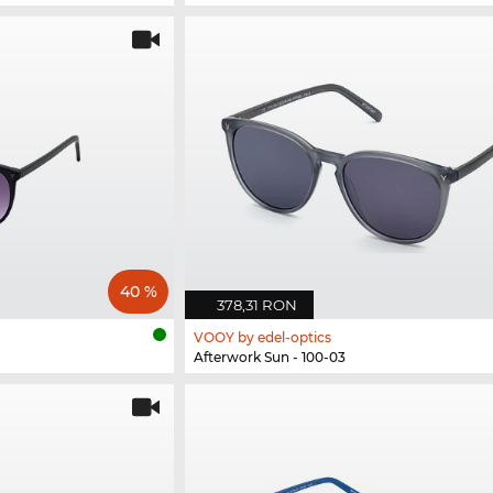
40 %
378,31 RON
VOOY by edel-optics
Afterwork Sun - 100-03