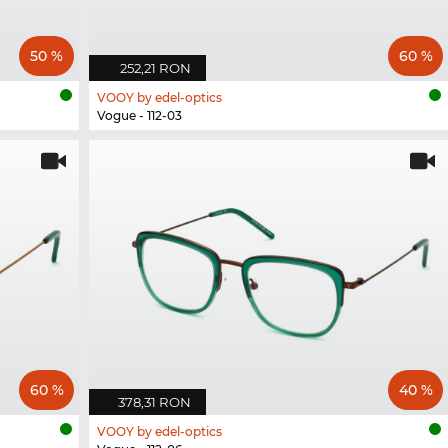
50 %
60 %
252,21 RON
VOOY by edel-optics
Vogue - 112-03
60 %
40 %
378,31 RON
VOOY by edel-optics