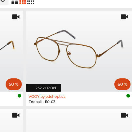
50 %
60 %
252,21 RON
VOOY by edel-optics
Edebali - 110-03