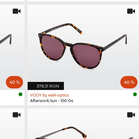
40 %
40 %
378,31 RON
VOOY by edel-optics
Afterwork Sun - 100-04