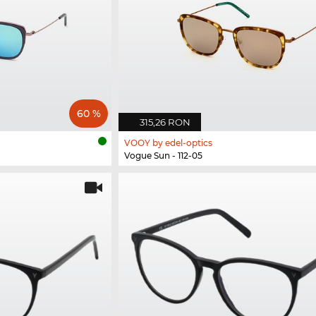
60 %
315,26 RON
VOOY by edel-optics
Vogue Sun - 112-05