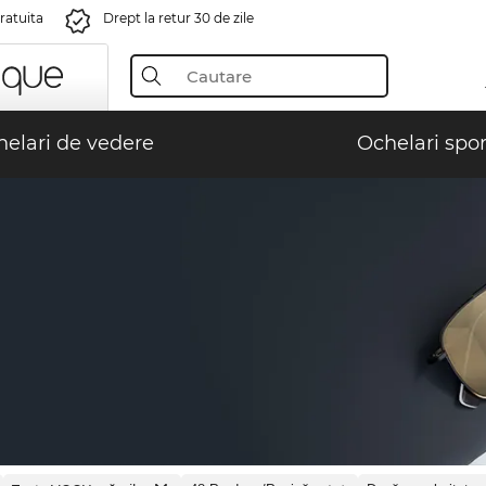
gratuita
Drept la retur 30 de zile
elari de vedere
Ochelari spor