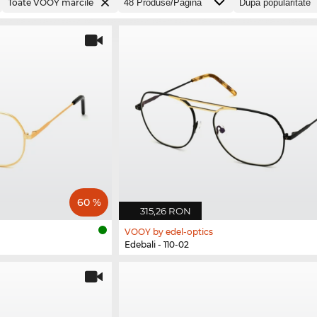
Toate VOOY mărcile
60 %
315,26 RON
VOOY by edel-optics
Edebali - 110-02