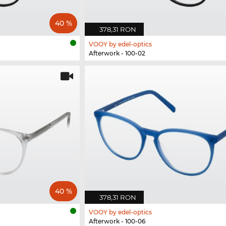
40 %
378,31 RON
VOOY by edel-optics
Afterwork - 100-02
40 %
378,31 RON
VOOY by edel-optics
Afterwork - 100-06