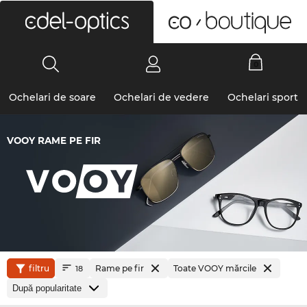
0
Ochelari de soare
Ochelari de vedere
Ochelari sport
VOOY RAME PE FIR
filtru
Rame pe fir
Toate VOOY mărcile
18