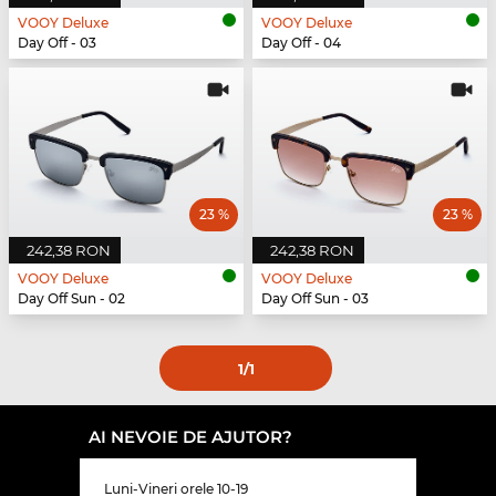
VOOY Deluxe
VOOY Deluxe
Day Off - 03
Day Off - 04
23 %
23 %
242,38 RON
242,38 RON
VOOY Deluxe
VOOY Deluxe
Day Off Sun - 02
Day Off Sun - 03
1
/1
AI NEVOIE DE AJUTOR?
Luni-Vineri orele 10-19