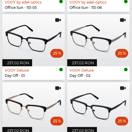
VOOY by edel-optics
VOOY by edel-optics
Office Sun - 113-05
Office Sun - 113-06
25 %
25 %
237,02 RON
237,02 RON
VOOY Deluxe
VOOY Deluxe
Day Off - 01
Day Off - 02
25 %
25 %
237,02 RON
237,02 RON