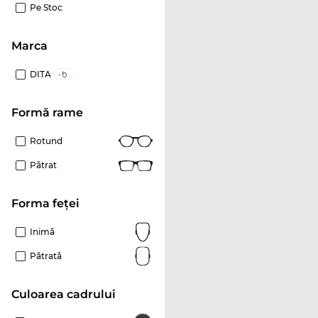
Pe Stoc
marca
DITA
Formă rame
Rotund
Pătrat
Forma feței
Inimă
Pătrată
Culoarea cadrului