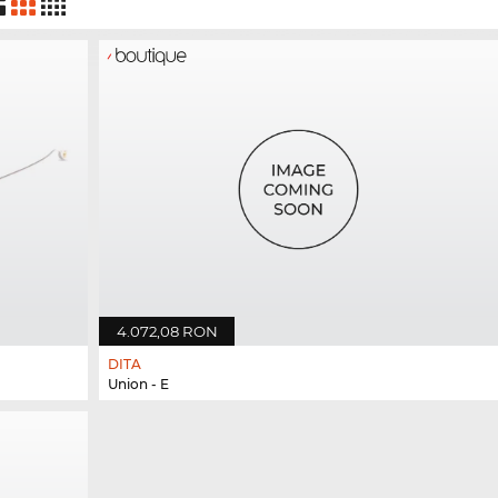
4.072,08 RON
DITA
Union - E