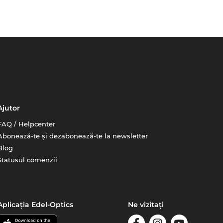
Ajutor
FAQ / Helpcenter
Abonează-te și dezabonează-te la newsletter
Blog
Statusul comenzii
Aplicația Edel-Optics
Ne vizitați