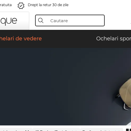
gratuita
Drept la retur 30 de zile
elari de vedere
Ochelari spor