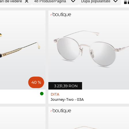
ari de vedere
40 %
3.231,39 RON
DITA
Journey-Two - 03A