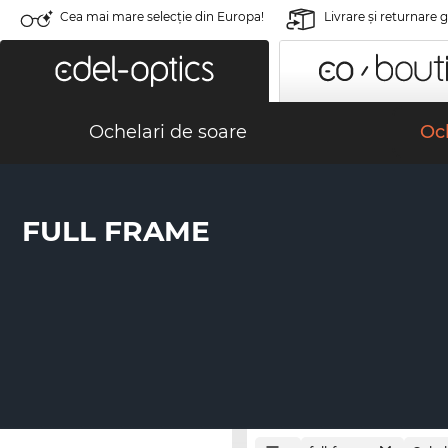
Cea mai mare selecție din Europa!
Livrare şi returnare 
Ochelari de soare
Och
FULL FRAME