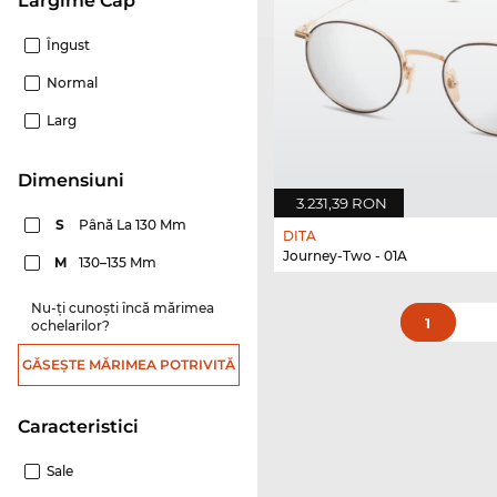
Lărgime Cap
Îngust
Normal
Larg
dimensiuni
3.231,39 RON
S
Până La 130 Mm
DITA
Journey-Two - 01A
M
130–135 Mm
Nu-ți cunoști încă mărimea
1
ochelarilor?
GĂSEȘTE MĂRIMEA POTRIVITĂ
Caracteristici
Sale