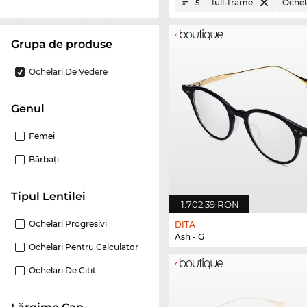
full-frame
Ochel
5
Grupa de produse
Ochelari De Vedere
Genul
Femei
Bărbaţi
Tipul Lentilei
1.702,39 RON
Ochelari Progresivi
DITA
Ash - G
Ochelari Pentru Calculator
Ochelari De Citit