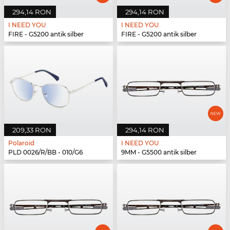
294,14 RON
294,14 RON
I NEED YOU
I NEED YOU
FIRE - G5200 antik silber
FIRE - G5200 antik silber
209,33 RON
294,14 RON
Polaroid
I NEED YOU
PLD 0026/R/BB - 010/G6
9MM - G5500 antik silber