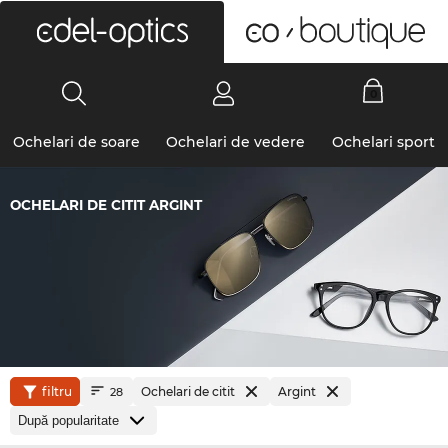
0
Ochelari de soare
Ochelari de vedere
Ochelari sport
OCHELARI DE CITIT ARGINT
filtru
Ochelari de citit
Argint
28