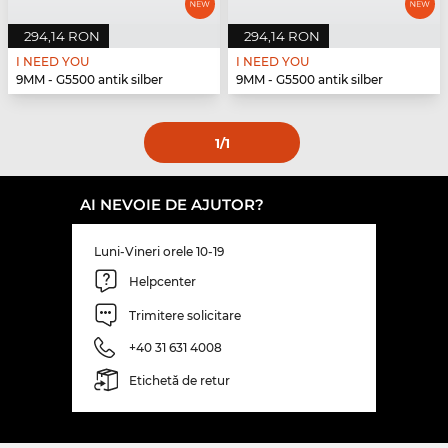
294,14 RON
294,14 RON
I NEED YOU
I NEED YOU
9MM - G5500 antik silber
9MM - G5500 antik silber
1
/1
AI NEVOIE DE AJUTOR?
Luni-Vineri orele 10-19
Helpcenter
Trimitere solicitare
+40 31 631 4008
Etichetă de retur